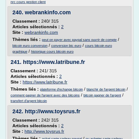
nrc cours gestion client
240.
webrankinfo.com
Classement :
240/ 315
Articles sélectionnés :
2
Site :
webrankinfo.com
Thèmes liés :
/
peut on payer avec paypal sans ouvrir de compte
/
/
bitcoin euro conversion
conversion btc euro
cours bitcoin euro
/
graphique
historique cours bitcoin euro
241.
https://www.latribune.fr
Classement :
241/ 315
Articles sélectionnés :
2
Site :
https://www.latribune.fr
Thèmes liés :
/
/
plateforme d'echange bitcoin
blanchir de l'argent bitcoin
/
/
comment gagner de l'argent avec des bitcoins
bitcoin gagner de l'argent
transfert d'argent bitcoin
242.
http://www.toysrus.fr
Classement :
242/ 315
Articles sélectionnés :
2
Site :
http://www.toysrus.fr
Thèmes liés :
/
achat carte cadeau paypal
ou acheter carte cadeau