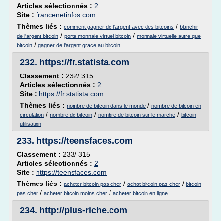
Articles sélectionnés :
2
Site :
francenetinfos.com
Thèmes liés :
/
comment gagner de l'argent avec des bitcoins
blanchir
/
/
de l'argent bitcoin
porte monnaie virtuel bitcoin
monnaie virtuelle autre que
/
bitcoin
gagner de l'argent grace au bitcoin
232.
https://fr.statista.com
Classement :
232/ 315
Articles sélectionnés :
2
Site :
https://fr.statista.com
Thèmes liés :
/
nombre de bitcoin dans le monde
nombre de bitcoin en
/
/
/
circulation
nombre de bitcoin
nombre de bitcoin sur le marche
bitcoin
utilisation
233.
https://teensfaces.com
Classement :
233/ 315
Articles sélectionnés :
2
Site :
https://teensfaces.com
Thèmes liés :
/
/
acheter bitcoin pas cher
achat bitcoin pas cher
bitcoin
/
/
pas cher
acheter bitcoin moins cher
acheter bitcoin en ligne
234.
http://plus-riche.com