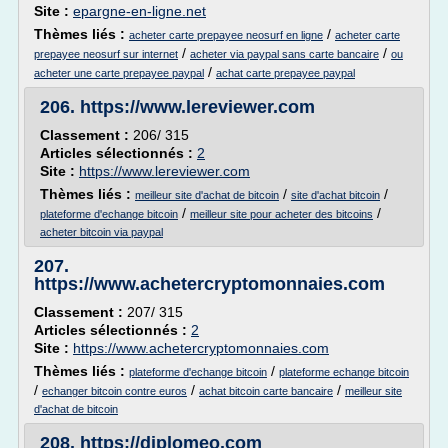
Site :
epargne-en-ligne.net
Thèmes liés :
/
acheter carte prepayee neosurf en ligne
acheter carte
/
/
prepayee neosurf sur internet
acheter via paypal sans carte bancaire
ou
/
acheter une carte prepayee paypal
achat carte prepayee paypal
206.
https://www.lereviewer.com
Classement :
206/ 315
Articles sélectionnés :
2
Site :
https://www.lereviewer.com
Thèmes liés :
/
/
meilleur site d'achat de bitcoin
site d'achat bitcoin
/
/
plateforme d'echange bitcoin
meilleur site pour acheter des bitcoins
acheter bitcoin via paypal
207.
https://www.achetercryptomonnaies.com
Classement :
207/ 315
Articles sélectionnés :
2
Site :
https://www.achetercryptomonnaies.com
Thèmes liés :
/
plateforme d'echange bitcoin
plateforme echange bitcoin
/
/
/
echanger bitcoin contre euros
achat bitcoin carte bancaire
meilleur site
d'achat de bitcoin
208.
https://diplomeo.com