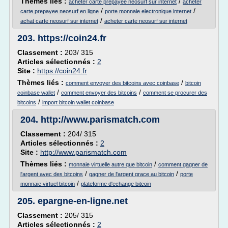
Thèmes liés :
/
acheter carte prepayee neosurf sur internet
acheter
/
/
carte prepayee neosurf en ligne
porte monnaie electronique internet
/
achat carte neosurf sur internet
acheter carte neosurf sur internet
203.
https://coin24.fr
Classement :
203/ 315
Articles sélectionnés :
2
Site :
https://coin24.fr
Thèmes liés :
/
comment envoyer des bitcoins avec coinbase
bitcoin
/
/
coinbase wallet
comment envoyer des bitcoins
comment se procurer des
/
bitcoins
import bitcoin wallet coinbase
204.
http://www.parismatch.com
Classement :
204/ 315
Articles sélectionnés :
2
Site :
http://www.parismatch.com
Thèmes liés :
/
monnaie virtuelle autre que bitcoin
comment gagner de
/
/
l'argent avec des bitcoins
gagner de l'argent grace au bitcoin
porte
/
monnaie virtuel bitcoin
plateforme d'echange bitcoin
205.
epargne-en-ligne.net
Classement :
205/ 315
Articles sélectionnés :
2