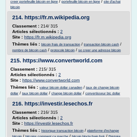
/
/
creer portefeuille bitcoin en ligne
portefeuille bitcoin en ligne
site d'achat
bitcoin
214.
https://fr.m.wikipedia.org
Classement :
214/ 315
Articles sélectionnés :
2
Site :
https://fr.m.wikipedia.org
Thèmes liés :
/
/
bitcoin frais de transaction
transaction bitcoin cash
/
/
nombre de bitcoin cash
protocole bitcoin
se creer une adresse bitcoin
215.
https://www.convertworld.com
Classement :
215/ 315
Articles sélectionnés :
2
Site :
https://www.convertworld.com
Thèmes liés :
/
valeur bitcoin dollar canadien
taux de change bitcoin
/
/
/
dollar
taux bitcoin dollar
change bitcoin dollar
convertisseur btc dollar
216.
https://investir.lesechos.fr
Classement :
216/ 315
Articles sélectionnés :
2
Site :
https://investir.lesechos.fr
Thèmes liés :
/
historique transaction bitcoin
plateforme d'echange
/
/
/
bitcoin
bitcoins comment ca marche
bitcoin blockchain fork
l'histoire