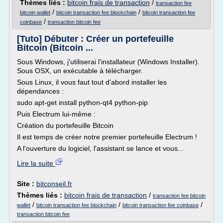
Thèmes liés :
bitcoin frais de transaction
/
transaction fee
/
/
bitcoin wallet
bitcoin transaction fee blockchain
bitcoin transaction fee
/
coinbase
transaction bitcoin fee
[Tuto] Débuter : Créer un portefeuille
Bitcoin (Bitcoin ...
Sous Windows, j'utiliserai l'installateur (Windows Installer).
Sous OSX, un exécutable à télécharger.
Sous Linux, il vous faut tout d'abord installer les
dépendances :
sudo apt-get install python-qt4 python-pip
Puis Electrum lui-même :
Création du portefeuille Bitcoin
Il est temps de créer notre premier portefeuille Electrum !
A l'ouverture du logiciel, l'assistant se lance et vous...
Lire la suite
Site :
bitconseil.fr
Thèmes liés :
bitcoin frais de transaction
/
transaction fee bitcoin
/
/
/
wallet
bitcoin transaction fee blockchain
bitcoin transaction fee coinbase
transaction bitcoin fee