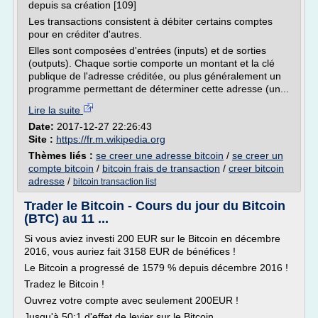
depuis sa création [109]
Les transactions consistent à débiter certains comptes
pour en créditer d'autres.
Elles sont composées d'entrées (inputs) et de sorties
(outputs). Chaque sortie comporte un montant et la clé
publique de l'adresse créditée, ou plus généralement un
programme permettant de déterminer cette adresse (un...
Lire la suite
Date:
2017-12-27 22:26:43
Site :
https://fr.m.wikipedia.org
Thèmes liés :
se creer une adresse bitcoin
/
se creer un
compte bitcoin
/
bitcoin frais de transaction
/
creer bitcoin
adresse
/
bitcoin transaction list
Trader le Bitcoin - Cours du jour du Bitcoin
(BTC) au 11 ...
Si vous aviez investi 200 EUR sur le Bitcoin en décembre
2016, vous auriez fait 3158 EUR de bénéfices !
Le Bitcoin a progressé de 1579 % depuis décembre 2016 !
Tradez le Bitcoin !
Ouvrez votre compte avec seulement 200EUR !
Jusqu'à 50:1 d'effet de levier sur le Bitcoin