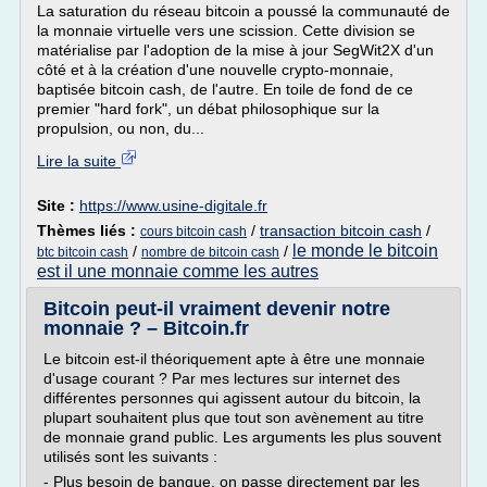
La saturation du réseau bitcoin a poussé la communauté de
la monnaie virtuelle vers une scission. Cette division se
matérialise par l'adoption de la mise à jour SegWit2X d'un
côté et à la création d'une nouvelle crypto-monnaie,
baptisée bitcoin cash, de l'autre. En toile de fond de ce
premier "hard fork", un débat philosophique sur la
propulsion, ou non, du...
Lire la suite
Site :
https://www.usine-digitale.fr
Thèmes liés :
/
transaction bitcoin cash
/
cours bitcoin cash
le monde le bitcoin
/
/
btc bitcoin cash
nombre de bitcoin cash
est il une monnaie comme les autres
Bitcoin peut-il vraiment devenir notre
monnaie ? – Bitcoin.fr
Le bitcoin est-il théoriquement apte à être une monnaie
d'usage courant ? Par mes lectures sur internet des
différentes personnes qui agissent autour du bitcoin, la
plupart souhaitent plus que tout son avènement au titre
de monnaie grand public. Les arguments les plus souvent
utilisés sont les suivants :
- Plus besoin de banque, on passe directement par les