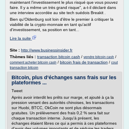
maintenant l'investissement le plus risqué que vous pouvez
faire. Il y a même un très grand risque", a-t-il déclaré dans
une interview accordée au site tech suédois Breakit .
Bien qu'Oldenburg soit loin d'être le premier à critiquer la
viabilité de la crypto-monnaie en tant qu'actif
d'investissement, sa position en tant...
Lire la suite
Site :
http://www.businessinsider.fr
Thèmes liés :
transaction bitcoin cash
/
/
vendre bitcoin cash
/
bitcoin frais de transaction
/
comment acheter bitcoin cash
cout
transaction bitcoin
Bitcoin, plus d’échanges sans frais sur les
plateformes ...
Tweet
Après avoir interdit les prêts sur marge, et ajouté à ça la
pression venant des autorités chinoises, les transactions
sur Huobi, BTCC, OkCoin ne sont plus désormais
gratuites. Un prélèvement des frais 0,2 % sera fait sur
chaque transaction interne. Jusqu'à présent, les
échanges étaient libres ce qui a permis à ces plateformes
d'avoir des volumes importants et de séduire les traders