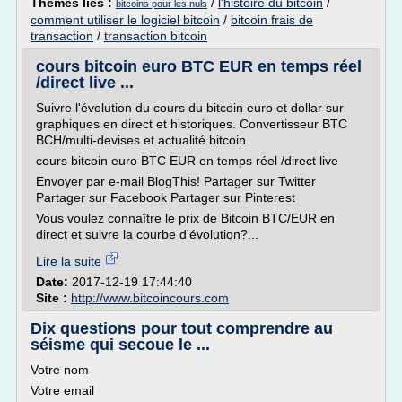
Thèmes liés :
/
l'histoire du bitcoin
/
bitcoins pour les nuls
comment utiliser le logiciel bitcoin
/
bitcoin frais de
transaction
/
transaction bitcoin
cours bitcoin euro BTC EUR en temps réel
/direct live ...
Suivre l'évolution du cours du bitcoin euro et dollar sur
graphiques en direct et historiques. Convertisseur BTC
BCH/multi-devises et actualité bitcoin.
cours bitcoin euro BTC EUR en temps réel /direct live
Envoyer par e-mail BlogThis! Partager sur Twitter
Partager sur Facebook Partager sur Pinterest
Vous voulez connaître le prix de Bitcoin BTC/EUR en
direct et suivre la courbe d'évolution?...
Lire la suite
Date:
2017-12-19 17:44:40
Site :
http://www.bitcoincours.com
Dix questions pour tout comprendre au
séisme qui secoue le ...
Votre nom
Votre email