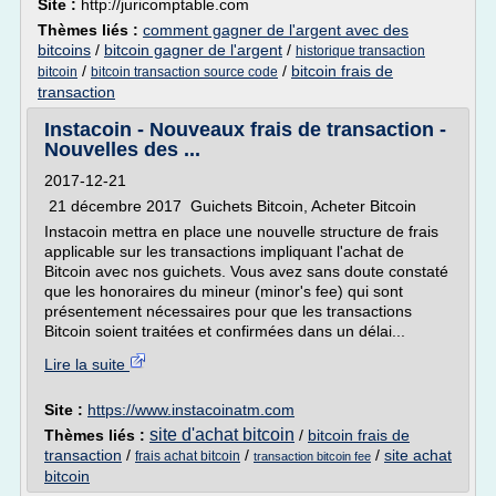
Site :
http://juricomptable.com
Thèmes liés :
comment gagner de l'argent avec des
bitcoins
/
bitcoin gagner de l'argent
/
historique transaction
/
/
bitcoin frais de
bitcoin
bitcoin transaction source code
transaction
Instacoin - Nouveaux frais de transaction -
Nouvelles des ...
2017-12-21
21 décembre 2017 Guichets Bitcoin, Acheter Bitcoin
Instacoin mettra en place une nouvelle structure de frais
applicable sur les transactions impliquant l'achat de
Bitcoin avec nos guichets. Vous avez sans doute constaté
que les honoraires du mineur (minor's fee) qui sont
présentement nécessaires pour que les transactions
Bitcoin soient traitées et confirmées dans un délai...
Lire la suite
Site :
https://www.instacoinatm.com
site d'achat bitcoin
Thèmes liés :
/
bitcoin frais de
transaction
/
/
/
site achat
frais achat bitcoin
transaction bitcoin fee
bitcoin