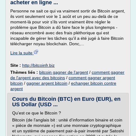
acheter en ligne ...
Personne ne sait ce qui va vraiment sortir de Bitcoin argent,
ils vont seulement voir le 1 août et un peu au-delà de ce
moment-là pour voir s'ils vont vraiment être régler le
problème que Bitcoin a dû faire face le plus longtemps -
réseau encombré avec des frais pléthorique qui est
incapable de gérer les tâches qu'il a été jugé à faire Bitcoin
télécharger noyau blockchain. Donc,...
Lire la suite
Site :
http://bitcoinfr.biz
Thèmes liés :
bitcoin gagner de l'argent
/
comment gagner
de l'argent avec des bitcoins
/
comment gagner argent
bitcoin
/
gagner argent bitcoin
/
echanger bitcoin contre
argent
Cours du Bitcoin (BTC) en Euro (EUR), en
US Dollar (USD ...
Qu'est ce que le Bitcoin ?
Bitcoin (de l'anglais bit : unité d'information binaire et coin
« pièce de monnaie ») est une monnaie cryptographique
et un système de paiement pair-à-pair inventé par Satoshi