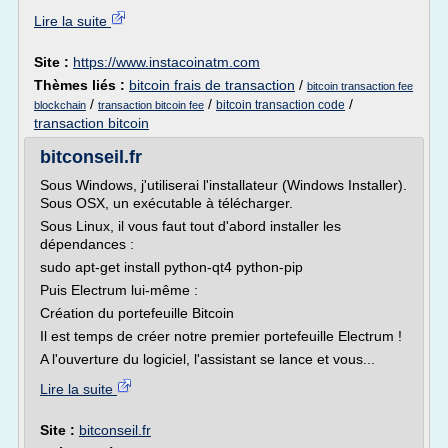
Lire la suite
Site :
https://www.instacoinatm.com
Thèmes liés :
bitcoin frais de transaction
/
bitcoin transaction fee
/
/
/
bitcoin transaction code
blockchain
transaction bitcoin fee
transaction bitcoin
bitconseil.fr
Sous Windows, j'utiliserai l'installateur (Windows Installer).
Sous OSX, un exécutable à télécharger.
Sous Linux, il vous faut tout d'abord installer les
dépendances :
sudo apt-get install python-qt4 python-pip
Puis Electrum lui-même :
Création du portefeuille Bitcoin
Il est temps de créer notre premier portefeuille Electrum !
A l'ouverture du logiciel, l'assistant se lance et vous...
Lire la suite
Site :
bitconseil.fr