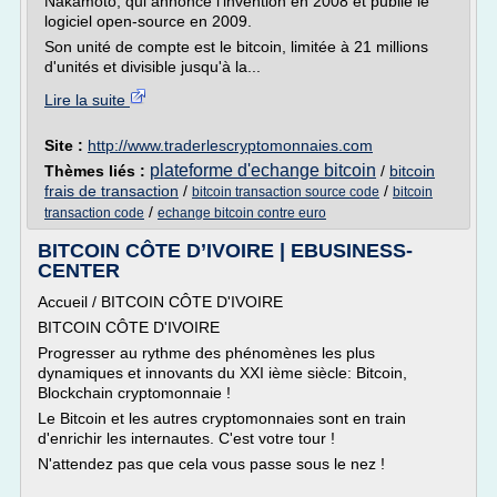
Nakamoto, qui annonce l'invention en 2008 et publie le
logiciel open-source en 2009.
Son unité de compte est le bitcoin, limitée à 21 millions
d'unités et divisible jusqu'à la...
Lire la suite
Site :
http://www.traderlescryptomonnaies.com
plateforme d'echange bitcoin
Thèmes liés :
/
bitcoin
frais de transaction
/
/
bitcoin transaction source code
bitcoin
/
transaction code
echange bitcoin contre euro
BITCOIN CÔTE D’IVOIRE | EBUSINESS-
CENTER
Accueil / BITCOIN CÔTE D'IVOIRE
BITCOIN CÔTE D'IVOIRE
Progresser au rythme des phénomènes les plus
dynamiques et innovants du XXI ième siècle: Bitcoin,
Blockchain cryptomonnaie !
Le Bitcoin et les autres cryptomonnaies sont en train
d'enrichir les internautes. C'est votre tour !
N'attendez pas que cela vous passe sous le nez !