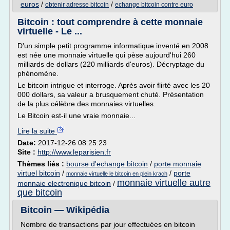
euros
/
/
obtenir adresse bitcoin
echange bitcoin contre euro
Bitcoin : tout comprendre à cette monnaie
virtuelle - Le ...
D'un simple petit programme informatique inventé en 2008
est née une monnaie virtuelle qui pèse aujourd'hui 260
milliards de dollars (220 milliards d'euros). Décryptage du
phénomène.
Le bitcoin intrigue et interroge. Après avoir flirté avec les 20
000 dollars, sa valeur a brusquement chuté. Présentation
de la plus célèbre des monnaies virtuelles.
Le Bitcoin est-il une vraie monnaie...
Lire la suite
Date:
2017-12-26 08:25:23
Site :
http://www.leparisien.fr
Thèmes liés :
bourse d'echange bitcoin
/
porte monnaie
virtuel bitcoin
/
/
porte
monnaie virtuelle le bitcoin en plein krach
monnaie virtuelle autre
monnaie electronique bitcoin
/
que bitcoin
Bitcoin — Wikipédia
Nombre de transactions par jour effectuées en bitcoin