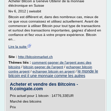
Acheter Bitcoin à Genève Obtenir de la monnaie
éléctronique en Suisse
fév 6, 2012 | swissbit
Bitcoin est différent et, dans des nombreux cas, mieux de
ce que vous connaissez et utilisez actuellement. Avant de
commencer à utiliser Bitcoin pour tout type de transactions
et surtout des transactions importantes, gagnez d'abord en
confiance et fiez vous à votre propre expérience. Bitcoin
en...
Lire la suite
Site :
http://bitcoinmarket.ch
Thèmes liés :
comment gagner de l'argent avec des
bitcoins
/
bitcoin gagner de l'argent
/
echanger bitcoin
le monde le
contre argent
/
echanger bitcoin en argent
/
bitcoin est il une monnaie comme les autres
Acheter et vendre des Bitcoins -
fr.coingate.com
Prix actuel pour 1 bitcoin : 14776,33EUR
Marché des bitcoins
Prix