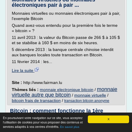
électroniques pair à pair ...
Monnaies virtuelles ou monnaies électroniques pair à pair,
l'exemple Bitcoin
Quand avez-vous entendu pour la première fois le terme
« bitcoin » ?
11 avril 2013 : la valeur du Bitcoin passe de 266 $ à 105 $
et se stabilise à 160 $ en moins de six heures.
5 décembre 2013 : la banque centrale chinoise interdit
aux banques locales toute transaction en Bitcoin.
11 février 2014 : les...
Lire la suite
Site :
http://www.fairman.lu
monnaie
Thèmes liés :
monnaie electronique bitcoin
/
virtuelle autre que bitcoin
/
monnaie virtuelle
/
bitcoin frais de transaction
/
transaction bitcoin anonyme
Bitcoin : comment fonctionne la 1ère
monnaie numérique ...
En poursuivant votre navigation sur ce site, vous acceptez
X
l'utilisation de cookies pour vous proposer des contenus et
Bitcoin constitue la première expérience de monnaie
services adaptés à vos centres d'intérêts.
En savoir plus
virtuelle à l'échelle du Web. Quelles ont été les motivations