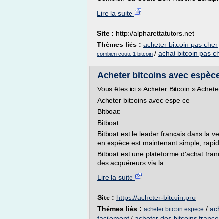
Lire la suite
Site :
http://alpharettatutors.net
Thèmes liés :
acheter bitcoin pas cher
/
achat bitcoin pas c
combien coute 1 bitcoin
Acheter bitcoins avec espèce
Vous êtes ici » Acheter Bitcoin » Achet
Acheter bitcoins avec espe ce
Bitboat:
Bitboat
Bitboat est le leader français dans la v
en espèce est maintenant simple, rapid
Bitboat est une plateforme d'achat fran
des acquéreurs via la...
Lire la suite
Site :
https://acheter-bitcoin.pro
Thèmes liés :
/
ac
acheter bitcoin espece
facilement
/
acheter des bitcoins france