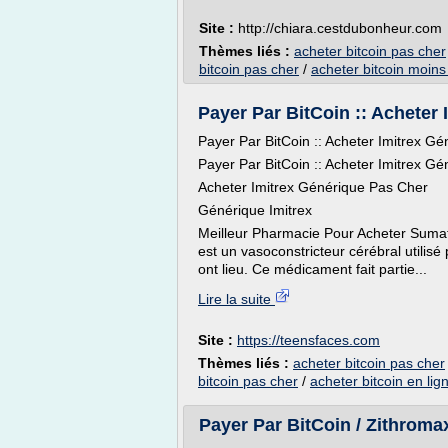
Site :
http://chiara.cestdubonheur.com
Thèmes liés :
acheter bitcoin pas cher
bitcoin pas cher
/
acheter bitcoin moins
Payer Par BitCoin :: Acheter 
Payer Par BitCoin :: Acheter Imitrex G
Payer Par BitCoin :: Acheter Imitrex G
Acheter Imitrex Générique Pas Cher
Générique Imitrex
Meilleur Pharmacie Pour Acheter Sumat
est un vasoconstricteur cérébral utilis
ont lieu. Ce médicament fait partie...
Lire la suite
Site :
https://teensfaces.com
Thèmes liés :
acheter bitcoin pas cher
bitcoin pas cher
/
acheter bitcoin en lig
Payer Par BitCoin / Zithromax