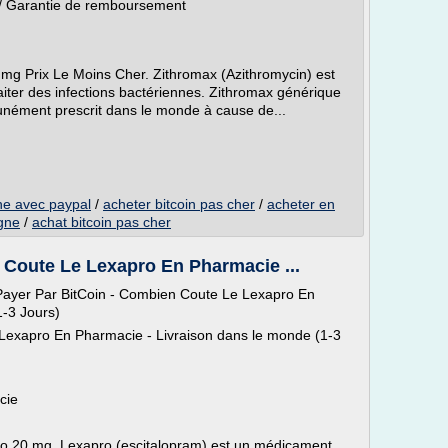
 / Garantie de remboursement
g Prix Le Moins Cher. Zithromax (Azithromycin) est
raiter des infections bactériennes. Zithromax générique
munément prescrit dans le monde à cause de...
ne avec paypal
/
acheter bitcoin pas cher
/
acheter en
igne
/
achat bitcoin pas cher
 Coute Le Lexapro En Pharmacie ...
Payer Par BitCoin - Combien Coute Le Lexapro En
1-3 Jours)
Lexapro En Pharmacie - Livraison dans le monde (1-3
cie
20 mg. Lexapro (escitalopram) est un médicament...