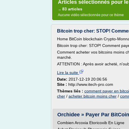
Articles sélectionnés pour le
83 articles
→
Aucune vidéo sélectionnée pour ce thème
Bitcoin trop cher: STOP! Comment 
Home BitCoin blockchain Crypto-Monnai
Bitcoin trop cher: STOP! Comment paye
Comment acheter vos bitcoins moins che
marché.
ATTENTION : Après avoir acheté, n'oubl
Lire la suite
Date:
2017-12-19 20:06:56
Site :
http://www.itech-pro.com
Thèmes liés :
comment payer en bitco
cher
/
acheter bitcoin moins cher
/
comm
Orchidee » Payer Par BitCoin
Combien Arcoxia Etoricoxib En Ligne