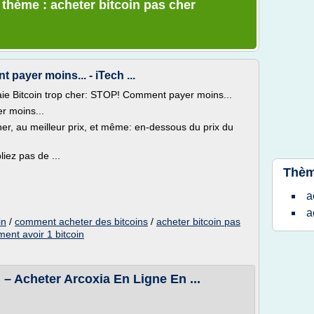
 thème : acheter bitcoin pas cher
payer moins... - iTech ...
e Bitcoin trop cher: STOP! Comment payer moins...
r moins...
r, au meilleur prix, et même: en-dessous du prix du
iez pas de ...
Thèm
a
a
in
/
comment acheter des bitcoins
/
acheter bitcoin pas
ent avoir 1 bitcoin
 – Acheter Arcoxia En Ligne En ...