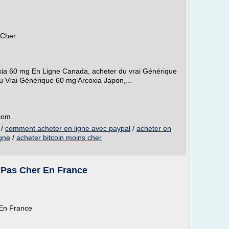
 Cher
oxia 60 mg En Ligne Canada, acheter du vrai Générique
u Vrai Générique 60 mg Arcoxia Japon,...
.com
/
comment acheter en ligne avec paypal
/
acheter en
igne
/
acheter bitcoin moins cher
a Pas Cher En France
 En France