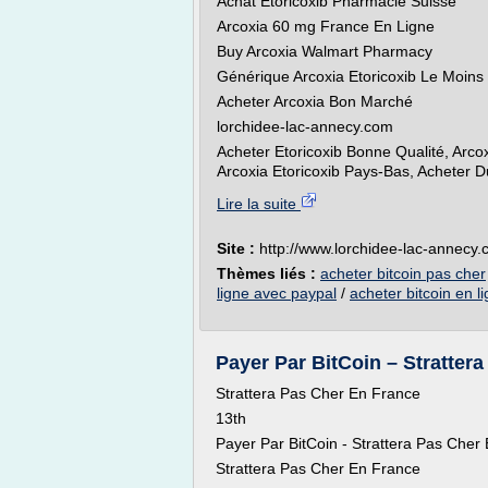
Achat Etoricoxib Pharmacie Suisse
Arcoxia 60 mg France En Ligne
Buy Arcoxia Walmart Pharmacy
Générique Arcoxia Etoricoxib Le Moins
Acheter Arcoxia Bon Marché
lorchidee-lac-annecy.com
Acheter Etoricoxib Bonne Qualité, Arc
Arcoxia Etoricoxib Pays-Bas, Acheter D
Lire la suite
Site :
http://www.lorchidee-lac-annecy
Thèmes liés :
acheter bitcoin pas cher
ligne avec paypal
/
acheter bitcoin en l
Payer Par BitCoin – Stratter
Strattera Pas Cher En France
13th
Payer Par BitCoin - Strattera Pas Cher
Strattera Pas Cher En France