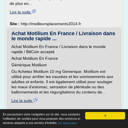
de plus en...
Lire la suite
Site :
http://meilleursplacements2014.fr
Achat Motilium En France / Livraison dans
le monde rapide ...
Achat Motilium En France / Livraison dans le monde
rapide / BitCoin accepté
Achat Motilium En France
Générique Motilium
Ou Achetez Motilium 10 mg Generique. Motilium est
utilisé pour arrêter les nausées et les vomissements aux
adultes et enfants. Il est également utilisé pour soulager
les maux d'estomac, sensation de plénitude ou des
ballonnements et les régurgitations du contenu de...
Lire la suite
Site :
http://www.teknikhandboken.se
En poursuivant votre navigation sur ce site, vous acceptez
X
l'utilisation de cookies pour vous proposer des contenus et
Thèmes liés :
acheter bitcoin pas cher
/
achat bitcoin pas
services adaptés à vos centres d'intérêts.
En savoir plus
cher
/
/
bitcoin pas cher
/
achat bitcoins france
achat bitcoin