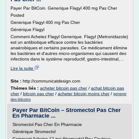
Payer Par BitCoin. Generique Flagyl 400 mg Pas Cher
Posted
Generique Flagyl 400 mg Pas Cher
Générique Flagyl
Comment Achetez Flagyl Generique. Flagyl (Metronidazole)
est un antibiotique efficace contre les bactéries
anaérobiques et certains parasites. Ce médicament élimine
les bactéries et d'autres micro-organismes qui causent des
infections dans le système reproductif, gastro-intestinal,...
Lire la suite
Site :
http://communicatdesign.com
Thèmes liés :
acheter bitcoin pas cher
/
achat bitcoin pas
cher
/
bitcoin pas cher
/
acheter bitcoin moins cher
/
generer
des bitcoins
Payer Par BitCoin – Stromectol Pas Cher
En Pharmacie ...
Stromectol Pas Cher En Pharmacie
Générique Stromectol
Comment Acheter 12 mg Stromectol Peu Couteux.