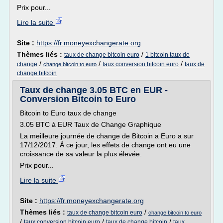
Prix pour...
Lire la suite
Site :
https://fr.moneyexchangerate.org
Thèmes liés :
/
taux de change bitcoin euro
1 bitcoin taux de
/
/
/
change
taux conversion bitcoin euro
taux de
change bitcoin to euro
change bitcoin
Taux de change 3.05 BTC en EUR -
Conversion Bitcoin to Euro
Bitcoin to Euro taux de change
3.05 BTC à EUR Taux de Change Graphique
La meilleure journée de change de Bitcoin a Euro a sur
17/12/2017. À ce jour, les effets de change ont eu une
croissance de sa valeur la plus élevée.
Prix pour...
Lire la suite
Site :
https://fr.moneyexchangerate.org
Thèmes liés :
/
taux de change bitcoin euro
change bitcoin to euro
/
/
/
taux conversion bitcoin euro
taux de change bitcoin
taux