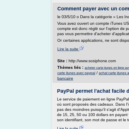
Comment payer avec un comp
le 03/5/10 o Dans la catégorie » Les In
Vous avez ouvert un compte iTunes US e
compte est donc réglé sur l'option de
pas vous permettre d'acheter d'applica
Or certaines applications, ne sont dispo
Lire la suite
Site :
http://www.sosiphone.com
Thèmes liés :
acheter carte itunes en ligne a
/
carte itunes avec paypal
achat carte itunes 
bancaire
PayPal permet l'achat facile d
Le service de paiement en ligne PayPal 
où sont proposés des cadeaux. Dans l'i
pas des moindres puisqu'il s'agit d'App
de 15, 25, 50 ou 100 dollars en payant vi
son identifiant, son mot de passe et le t
Lire la suite