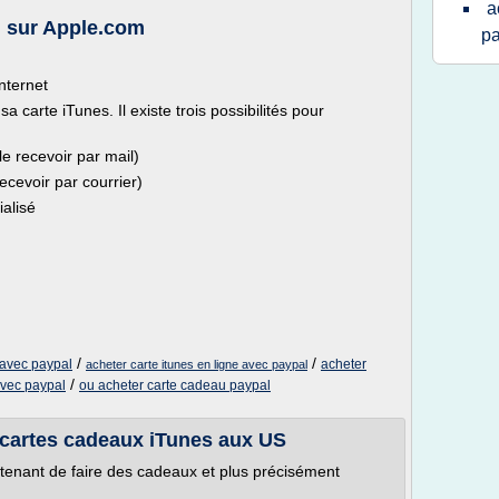
a
e, sur Apple.com
pa
nternet
arte iTunes. Il existe trois possibilités pour
 le recevoir par mail)
recevoir par courrier)
alisé
/
/
 avec paypal
acheter
acheter carte itunes en ligne avec paypal
/
avec paypal
ou acheter carte cadeau paypal
 cartes cadeaux iTunes aux US
tenant de faire des cadeaux et plus précisément