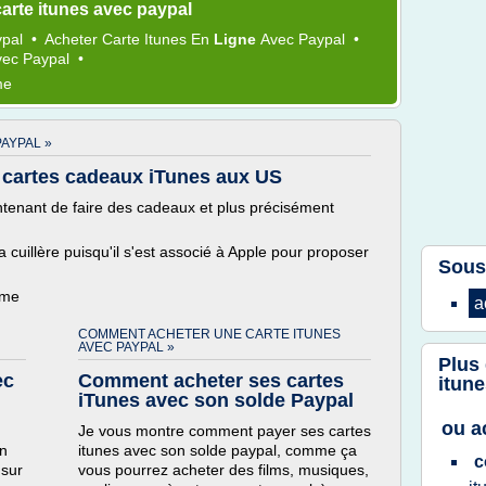
arte itunes avec paypal
ypal
•
Acheter Carte Itunes
En
Ligne
Avec
Paypal
•
vec
Paypal
•
me
AYPAL »
 cartes cadeaux iTunes aux US
ntenant de faire des cadeaux et plus précisément
a cuillère puisqu'il s'est associé à Apple pour proposer
Sous
ème
a
COMMENT ACHETER UNE CARTE ITUNES
AVEC PAYPAL »
Plus
ec
Comment acheter ses cartes
itun
iTunes avec son solde Paypal
ou a
Je vous montre comment payer ses cartes
en
itunes avec son solde paypal, comme ça
c
 sur
vous pourrez acheter des films, musiques,