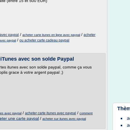
aité (entre 15 et 500 EUR)
/
/
 avec paypal
acheter
acheter carte itunes en ligne avec paypal
/
ou acheter carte cadeau paypal
 avec paypal
iTunes avec son solde Paypal
tes itunes avec son solde paypal, comme ça vous
plis grace à votre argent paypal ;)
Thèm
/
/
acheter carte itunes avec paypal
nes avec paypal
comment
a
ter une carte paypal
/
acheter sur itunes avec paypal
a