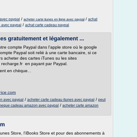
/
/
 avec paypal
achat
acheter carte itunes en ligne avec paypal
/
s avec paypal
achat carte cadeau paypal
 gratuitement et légalement ...
tre compte Paypal dans l'apple store où le google
 compte Paypal soit relié à une carte bancaire, si ce
s acheter des cartes iTunes su les sites
e recharge.fr en payant par Paypal.
ent en chèque...
rice.com
/
/
n avec paypal
acheter carte cadeau itunes avec paypal
peut
/
cheque cadeau amazon avec paypal
acheter carte amazon
om
'iTunes Store, l'iBooks Store et pour des abonnements à