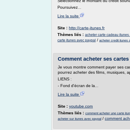
Sélectionnez le montant du crédit souh
Poursuivez...
Lire la suite
Site :
http://carte-itunes.fr
Thèmes liés :
acheter carte cadeau itunes
/
carte itunes avec paypal
acheter credit itunes
Comment acheter ses cartes 
Je vous montre comment payer ses car
pourrez acheter des films, musiques, ap
LIENS :
- Fond d'écran de la...
Lire la suite
Site :
youtube.com
Thèmes liés :
comment acheter une carte itu
/
comment ache
acheter sur itunes avec paypal