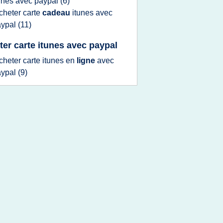
unes
avec
paypal
(6)
cheter carte
cadeau
itunes
avec
aypal
(11)
ter carte itunes avec paypal
cheter carte itunes
en
ligne
avec
aypal
(9)