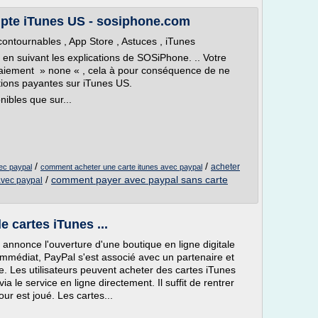
te iTunes US - sosiphone.com
contournables , App Store , Astuces , iTunes
n suivant les explications de SOSiPhone. .. Votre
 paiement » none « , cela à pour conséquence de ne
tions payantes sur iTunes US.
nibles que sur...
/
/
acheter
vec paypal
comment acheter une carte itunes avec paypal
/
comment payer avec paypal sans carte
avec paypal
e cartes iTunes ...
annonce l'ouverture d'une boutique en ligne digitale
mmédiat, PayPal s'est associé avec un partenaire et
le. Les utilisateurs peuvent acheter des cartes iTunes
a le service en ligne directement. Il suffit de rentrer
our est joué. Les cartes...