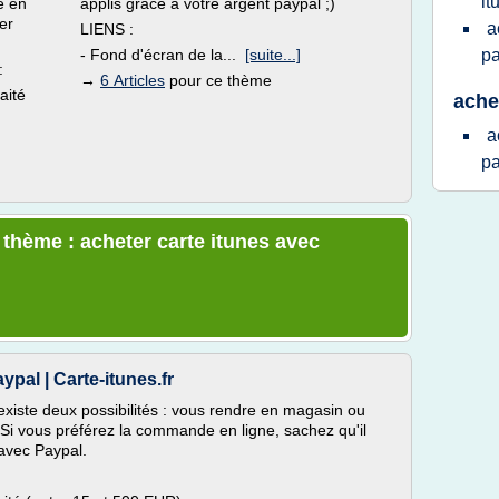
it
e en
applis grace à votre argent paypal ;)
er
a
LIENS :
- Fond d'écran de la...
[suite...]
p
:
→
6 Articles
pour ce thème
aité
ache
a
p
 thème : acheter carte itunes avec
pal | Carte-itunes.fr
existe deux possibilités : vous rendre en magasin ou
 Si vous préférez la commande en ligne, sachez qu'il
 avec Paypal.