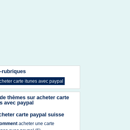
-rubriques
cheter carte itunes
avec
paypal
 de thèmes sur
acheter carte
es avec paypal
cheter carte paypal suisse
omment
acheter
une
carte