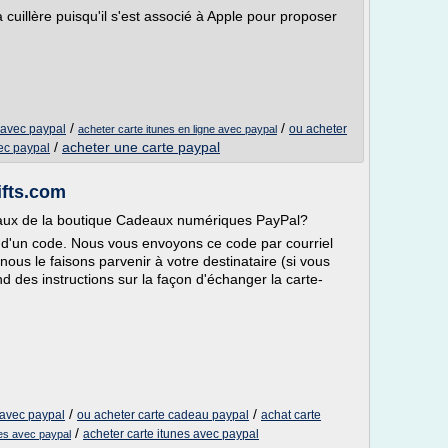
a cuillère puisqu'il s'est associé à Apple pour proposer
/
/
 avec paypal
ou acheter
acheter carte itunes en ligne avec paypal
/
acheter une carte paypal
vec paypal
ifts.com
aux de la boutique Cadeaux numériques PayPal?
 d'un code. Nous vous envoyons ce code par courriel
ous le faisons parvenir à votre destinataire (si vous
d des instructions sur la façon d'échanger la carte-
/
/
 avec paypal
ou acheter carte cadeau paypal
achat carte
/
acheter carte itunes avec paypal
es avec paypal