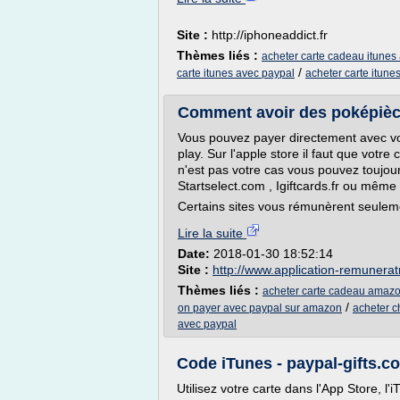
Site :
http://iphoneaddict.fr
Thèmes liés :
acheter carte cadeau itunes
/
carte itunes avec paypal
acheter carte itune
Comment avoir des poképièces
Vous pouvez payer directement avec vo
play. Sur l'apple store il faut que votre
n'est pas votre cas vous pouvez toujour
Startselect.com , Igiftcards.fr ou mêm
Certains sites vous rémunèrent seulem
Lire la suite
Date:
2018-01-30 18:52:14
Site :
http://www.application-remunerat
Thèmes liés :
acheter carte cadeau amazo
/
on payer avec paypal sur amazon
acheter 
avec paypal
Code iTunes - paypal-gifts.c
Utilisez votre carte dans l'App Store, l