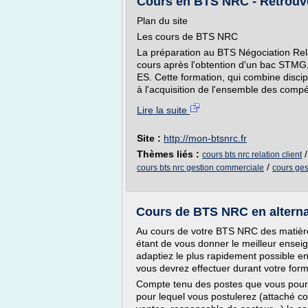
Cours en BTS NRC - Retrouve
Plan du site
Les cours de BTS NRC
La préparation au BTS Négociation Rel
cours après l'obtention d'un bac STM
ES. Cette formation, qui combine disci
à l'acquisition de l'ensemble des compé
Lire la suite
Site :
http://mon-btsnrc.fr
Thèmes liés :
cours bts nrc relation client
/
cours bts nrc gestion commerciale
cours ges
Cours de BTS NRC en alterna
Au cours de votre BTS NRC des matière
étant de vous donner le meilleur ense
adaptiez le plus rapidement possible e
vous devrez effectuer durant votre form
Compte tenu des postes que vous pourre
pour lequel vous postulerez (attaché c