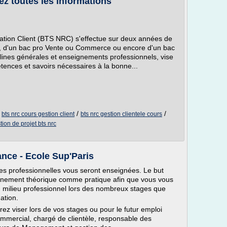
z toutes les informations
ation Client (BTS NRC) s'effectue sur deux années de
G, d'un bac pro Vente ou Commerce ou encore d'un bac
plines générales et enseignements professionnels, vise
tences et savoirs nécessaires à la bonne...
/
/
/
bts nrc cours gestion client
bts nrc gestion clientele cours
tion de projet bts nrc
nce - Ecole Sup'Paris
s professionnelles vous seront enseignées. Le but
ignement théorique comme pratique afin que vous vous
n milieu professionnel lors des nombreux stages que
ation.
z viser lors de vos stages ou pour le futur emploi
ommercial, chargé de clientèle, responsable des