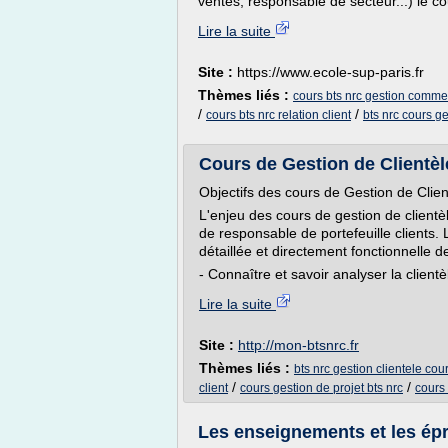
ventes, responsable de secteur...) le 
Lire la suite
Site :
https://www.ecole-sup-paris.fr
Thèmes liés :
cours bts nrc gestion comme
/
/
cours bts nrc relation client
bts nrc cours ge
Cours de Gestion de Clientèle
Objectifs des cours de Gestion de Cli
L'enjeu des cours de gestion de client
de responsable de portefeuille clients.
détaillée et directement fonctionnelle de 
- Connaître et savoir analyser la clientè
Lire la suite
Site :
http://mon-btsnrc.fr
Thèmes liés :
bts nrc gestion clientele cou
/
/
client
cours gestion de projet bts nrc
cours 
Les enseignements et les épr