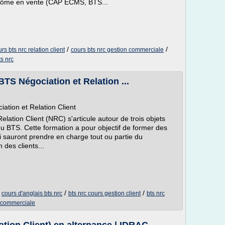
plôme en vente (CAP ECMS, BTS...
/
/
rs bts nrc relation client
cours bts nrc gestion commerciale
ts nrc
S Négociation et Relation ...
tion et Relation Client
ation Client (NRC) s'articule autour de trois objets
du BTS. Cette formation a pour objectif de former des
sauront prendre en charge tout ou partie du
 des clients...
/
/
/
cours d'anglais bts nrc
bts nrc cours gestion client
bts nrc
n commerciale