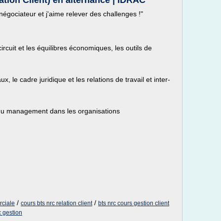
tion Client) en alternance | IDRAC
négociateur et j'aime relever des challenges !"
ircuit et les équilibres économiques, les outils de
le cadre juridique et les relations de travail et inter-
 du management dans les organisations
/
/
rciale
cours bts nrc relation client
bts nrc cours gestion client
c gestion