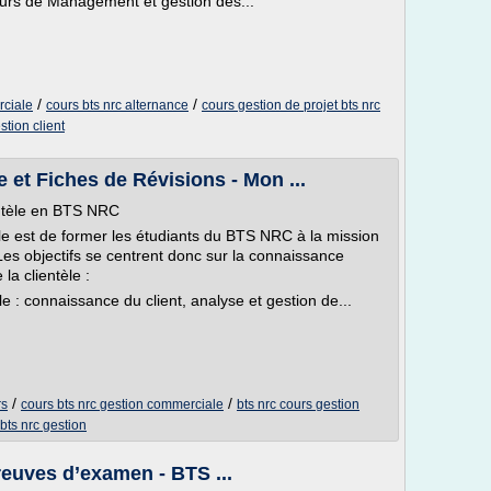
cours de Management et gestion des...
/
/
rciale
cours bts nrc alternance
cours gestion de projet bts nrc
stion client
 et Fiches de Révisions - Mon ...
entèle en BTS NRC
èle est de former les étudiants du BTS NRC à la mission
 Les objectifs se centrent donc sur la connaissance
la clientèle :
le : connaissance du client, analyse et gestion de...
/
/
rs
cours bts nrc gestion commerciale
bts nrc cours gestion
bts nrc gestion
euves d’examen - BTS ...