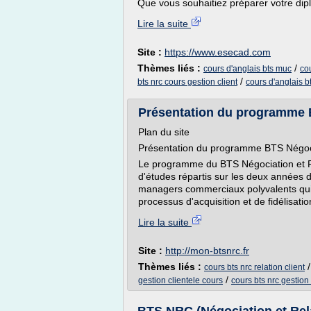
Que vous souhaitiez préparer votre di
Lire la suite
Site :
https://www.esecad.com
Thèmes liés :
/
cours d'anglais bts muc
cou
/
bts nrc cours gestion client
cours d'anglais b
Présentation du programme BT
Plan du site
Présentation du programme BTS Négocia
Le programme du BTS Négociation et Rel
d'études répartis sur les deux années 
managers commerciaux polyvalents qui 
processus d'acquisition et de fidélisation
Lire la suite
Site :
http://mon-btsnrc.fr
Thèmes liés :
cours bts nrc relation client
/
gestion clientele cours
cours bts nrc gestio