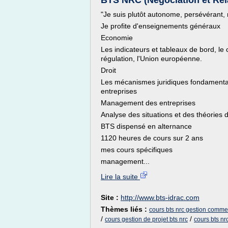
BTS NRC (Négociation et Rela
"Je suis plutôt autonome, persévérant, 
Je profite d'enseignements généraux
Economie
Les indicateurs et tableaux de bord, le c
régulation, l'Union européenne.
Droit
Les mécanismes juridiques fondamentaux, 
entreprises
Management des entreprises
Analyse des situations et des théories
BTS dispensé en alternance
1120 heures de cours sur 2 ans
mes cours spécifiques
management...
Lire la suite
Site :
http://www.bts-idrac.com
Thèmes liés :
cours bts nrc gestion comme
/
/
cours gestion de projet bts nrc
cours bts nr