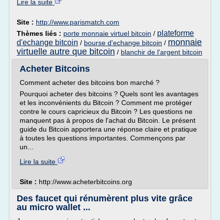
Lire la suite
Site :
http://www.parismatch.com
plateforme
Thèmes liés :
porte monnaie virtuel bitcoin
/
monnaie
d'echange bitcoin
/
bourse d'echange bitcoin
/
virtuelle autre que bitcoin
/
blanchir de l'argent bitcoin
Acheter Bitcoins
Comment acheter des bitcoins bon marché ?
Pourquoi acheter des bitcoins ? Quels sont les avantages
et les inconvénients du Bitcoin ? Comment me protéger
contre le cours capricieux du Bitcoin ? Les questions ne
manquent pas à propos de l'achat du Bitcoin. Le présent
guide du Bitcoin apportera une réponse claire et pratique
à toutes les questions importantes. Commençons par
un...
Lire la suite
Site :
http://www.acheterbitcoins.org
Des faucet qui rénumèrent plus vite grâce
au micro wallet ...