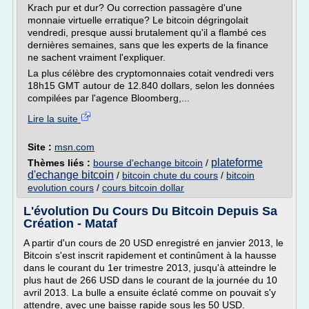
Krach pur et dur? Ou correction passagère d'une
monnaie virtuelle erratique? Le bitcoin dégringolait
vendredi, presque aussi brutalement qu'il a flambé ces
dernières semaines, sans que les experts de la finance
ne sachent vraiment l'expliquer.
La plus célèbre des cryptomonnaies cotait vendredi vers
18h15 GMT autour de 12.840 dollars, selon les données
compilées par l'agence Bloomberg,...
Lire la suite
Site :
msn.com
plateforme
Thèmes liés :
bourse d'echange bitcoin
/
d'echange bitcoin
/
bitcoin chute du cours
/
bitcoin
evolution cours
/
cours bitcoin dollar
L'évolution Du Cours Du Bitcoin Depuis Sa
Création - Mataf
A partir d'un cours de 20 USD enregistré en janvier 2013, le
Bitcoin s'est inscrit rapidement et continûment à la hausse
dans le courant du 1er trimestre 2013, jusqu'à atteindre le
plus haut de 266 USD dans le courant de la journée du 10
avril 2013. La bulle a ensuite éclaté comme on pouvait s'y
attendre, avec une baisse rapide sous les 50 USD.