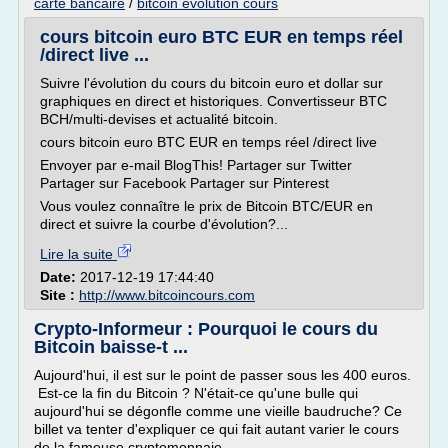
carte bancaire
/
bitcoin evolution cours
cours bitcoin euro BTC EUR en temps réel
/direct live ...
Suivre l'évolution du cours du bitcoin euro et dollar sur
graphiques en direct et historiques. Convertisseur BTC
BCH/multi-devises et actualité bitcoin.
cours bitcoin euro BTC EUR en temps réel /direct live
Envoyer par e-mail BlogThis! Partager sur Twitter
Partager sur Facebook Partager sur Pinterest
Vous voulez connaître le prix de Bitcoin BTC/EUR en
direct et suivre la courbe d'évolution?...
Lire la suite
Date:
2017-12-19 17:44:40
Site :
http://www.bitcoincours.com
Crypto-Informeur : Pourquoi le cours du
Bitcoin baisse-t ...
Aujourd'hui, il est sur le point de passer sous les 400 euros.
Est-ce la fin du Bitcoin ? N'était-ce qu'une bulle qui
aujourd'hui se dégonfle comme une vieille baudruche? Ce
billet va tenter d'expliquer ce qui fait autant varier le cours
de la fameuse cryptomonnaie.