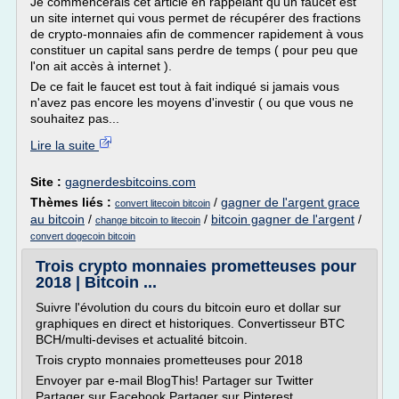
Je commencerais cet article en rappelant qu'un faucet est
un site internet qui vous permet de récupérer des fractions
de crypto-monnaies afin de commencer rapidement à vous
constituer un capital sans perdre de temps ( pour peu que
l'on ait accès à internet ).
De ce fait le faucet est tout à fait indiqué si jamais vous
n'avez pas encore les moyens d'investir ( ou que vous ne
souhaitez pas...
Lire la suite
Site :
gagnerdesbitcoins.com
Thèmes liés :
/
gagner de l'argent grace
convert litecoin bitcoin
au bitcoin
/
/
bitcoin gagner de l'argent
/
change bitcoin to litecoin
convert dogecoin bitcoin
Trois crypto monnaies prometteuses pour
2018 | Bitcoin ...
Suivre l'évolution du cours du bitcoin euro et dollar sur
graphiques en direct et historiques. Convertisseur BTC
BCH/multi-devises et actualité bitcoin.
Trois crypto monnaies prometteuses pour 2018
Envoyer par e-mail BlogThis! Partager sur Twitter
Partager sur Facebook Partager sur Pinterest