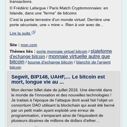
transactions.
© Frédéric Lafargue / Paris Match Cryptomonnaies: en
Islande, dans une "ferme" de bitcoins
C'est la partie terrestre d'un monde virtuel. Derrière une
porte sécurisée, une « mine ». Rien à voir avec de...
Lire la suite
Site :
msn.com
plateforme
Thèmes liés :
porte monnaie virtuel bitcoin
/
monnaie virtuelle autre que
d'echange bitcoin
/
bitcoin
/
bourse d'echange bitcoin
/
blanchir de l'argent
bitcoin
Segwit, BIP148, UAHF,… Le bitcoin est
mort, longue vie au ...
Mon dernier billet date de juillet 2016. Une éternité dans
le monde de l'innovation et des nouvelles technologies !
Je traitais à l'époque de l'attaque dont avait fait l'objet un
consortium DAO utilisant la blockchain qui avait été berné
par un petit malin ayant exploité une erreur de
programmation, s'emparant ainsi de l'équivalent de
plusieurs dizaines de millions de dollars d'ether....