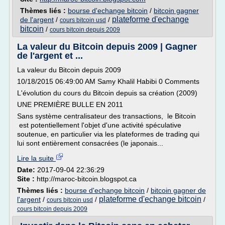
Thèmes liés :
bourse d'echange bitcoin
/
bitcoin gagner
plateforme d'echange
de l'argent
/
/
cours bitcoin usd
bitcoin
/
cours bitcoin depuis 2009
La valeur du Bitcoin depuis 2009 | Gagner
de l'argent et ...
La valeur du Bitcoin depuis 2009
10/18/2015 06:49:00 AM Samy Khalil Habibi 0 Comments
L'évolution du cours du Bitcoin depuis sa création (2009)
UNE PREMIÈRE BULLE EN 2011
Sans système centralisateur des transactions, le Bitcoin
est potentiellement l'objet d'une activité spéculative
soutenue, en particulier via les plateformes de trading qui
lui sont entièrement consacrées (le japonais...
Lire la suite
Date:
2017-09-04 22:36:29
Site :
http://maroc-bitcoin.blogspot.ca
Thèmes liés :
bourse d'echange bitcoin
/
bitcoin gagner de
plateforme d'echange bitcoin
l'argent
/
/
/
cours bitcoin usd
cours bitcoin depuis 2009