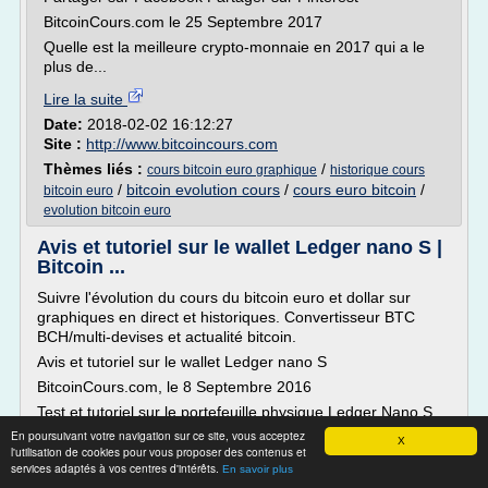
BitcoinCours.com le 25 Septembre 2017
Quelle est la meilleure crypto-monnaie en 2017 qui a le
plus de...
Lire la suite
Date:
2018-02-02 16:12:27
Site :
http://www.bitcoincours.com
Thèmes liés :
/
cours bitcoin euro graphique
historique cours
/
bitcoin evolution cours
/
cours euro bitcoin
/
bitcoin euro
evolution bitcoin euro
Avis et tutoriel sur le wallet Ledger nano S |
Bitcoin ...
Suivre l'évolution du cours du bitcoin euro et dollar sur
graphiques en direct et historiques. Convertisseur BTC
BCH/multi-devises et actualité bitcoin.
Avis et tutoriel sur le wallet Ledger nano S
BitcoinCours.com, le 8 Septembre 2016
Test et tutoriel sur le portefeuille physique Ledger Nano S
En poursuivant votre navigation sur ce site, vous acceptez
Les portefeuilles matériels (dits aussi "hardware wallets" ou
X
l'utilisation de cookies pour vous proposer des contenus et
portefeuilles physiques) sont plus...
services adaptés à vos centres d'intérêts.
En savoir plus