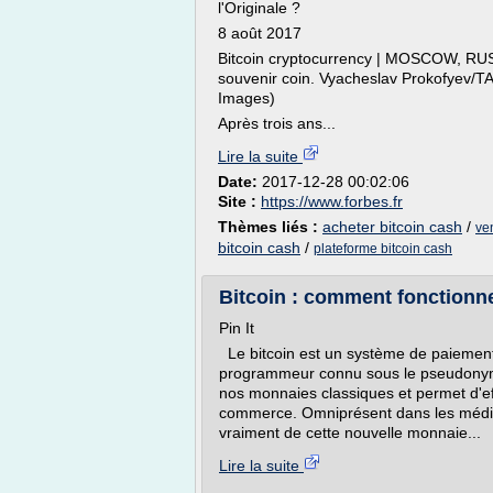
l'Originale ?
8 août 2017
Bitcoin cryptocurrency | MOSCOW, RUSS
souvenir coin. Vyacheslav Prokofyev/T
Images)
Après trois ans...
Lire la suite
Date:
2017-12-28 00:02:06
Site :
https://www.forbes.fr
Thèmes liés :
acheter bitcoin cash
/
ve
bitcoin cash
/
plateforme bitcoin cash
Bitcoin : comment fonctionne 
Pin It
Le bitcoin est un système de paiemen
programmeur connu sous le pseudonyme
nos monnaies classiques et permet d'e
commerce. Omniprésent dans les médias,
vraiment de cette nouvelle monnaie...
Lire la suite