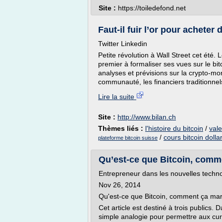
Site :
https://toiledefond.net
Faut-il fuir l’or pour acheter 
Twitter Linkedin
Petite révolution à Wall Street cet été.
premier à formaliser ses vues sur le bi
analyses et prévisions sur la crypto-m
communauté, les financiers traditionnel
Lire la suite
Site :
http://www.bilan.ch
Thèmes liés :
l'histoire du bitcoin
/
vale
/
cours bitcoin dolla
plateforme bitcoin suisse
Qu’est-ce que Bitcoin, comme
Entrepreneur dans les nouvelles techn
Nov 26, 2014
Qu'est-ce que Bitcoin, comment ça marc
Cet article est destiné à trois publics. 
simple analogie pour permettre aux cu