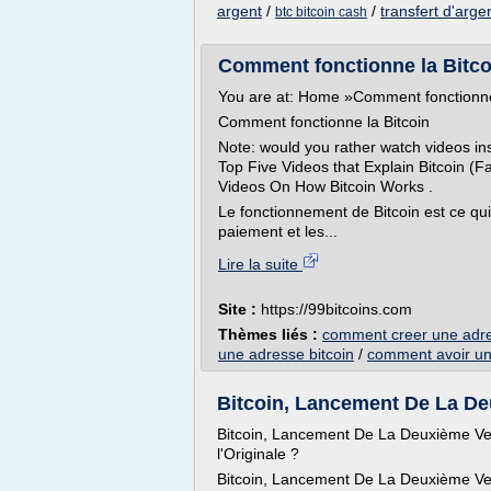
argent
/
/
transfert d'argen
btc bitcoin cash
Comment fonctionne la Bitcoi
You are at: Home »Comment fonctionne 
Comment fonctionne la Bitcoin
Note: would you rather watch videos in
Top Five Videos that Explain Bitcoin (Fa
Videos On How Bitcoin Works .
Le fonctionnement de Bitcoin est ce qui
paiement et les...
Lire la suite
Site :
https://99bitcoins.com
Thèmes liés :
comment creer une adre
une adresse bitcoin
/
comment avoir un
Bitcoin, Lancement De La Deu
Bitcoin, Lancement De La Deuxième V
l'Originale ?
Bitcoin, Lancement De La Deuxième V