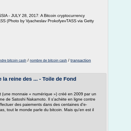
IA - JULY 28, 2017: A Bitcoin cryptocurrency
ASS (Photo by Vyacheslav ProkofyevTASS via Getty
/
/
transaction
ndre bitcoin cash
nombre de bitcoin cash
la reine des ... - Toile de Fond
t (une monnaie « numérique ») créé en 2009 par un
 de Satoshi Nakamoto. Il s'achète en ligne contre
ffectuer des paiements dans des centaines d'e-
 tout le monde parle du bitcoin. Mais qu'en est il