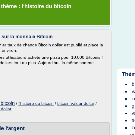
thème : l'histoire du bitcoin
r sur la monnaie Bitcoin
r taux de change Bitcoin dollar est publié et place la
r environ.
s utilisateurs achète une pizza pour 10.000 Bitcoins !
 dollars tout au plus. Aujourd'hui, la même somme
Thèm
b
v
c
bitcoin
/
l'histoire du bitcoin
/
bitcoin valeur dollar
/
g
 dollar
v
a
c
e l'argent
eu