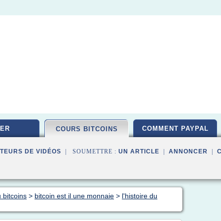
ER
COMMENT PAYPAL
COURS BITCOINS
TEURS DE VIDÉOS
| SOUMETTRE :
UN ARTICLE
|
ANNONCER
|
 bitcoins
>
bitcoin est il une monnaie
>
l'histoire du