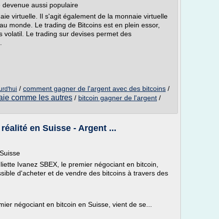
 devenue aussi populaire
ie virtuelle. Il s'agit également de la monnaie virtuelle
 au monde. Le trading de Bitcoins est en plein essor,
 volatil. Le trading sur devises permet des
.
/
comment gagner de l'argent avec des bitcoins
/
urd'hui
naie comme les autres
/
bitcoin gagner de l'argent
/
éalité en Suisse - Argent ...
 Suisse
liette Ivanez SBEX, le premier négociant en bitcoin,
ssible d'acheter et de vendre des bitcoins à travers des
ier négociant en bitcoin en Suisse, vient de se...