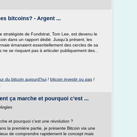
des bitcoins? - Argent ...
 Le stratégiste de Fundstrat, Tom Lee, est devenu le
tcoin dans un rapport dédié. Jusqu'à présent, les
onnaie émanaient essentiellement des cercles de sa
s ne se risquant pas à articuler publiquement des...
ur du bitcoin aujourd'hui
/
bitcoin investir ou pas
/
r
nt ça marche et pourquoi c’est ...
ologies
he et pourquoi c'est une révolution ?
Dans la première partie, je présente Bitcoin via une
rieux de comprendre rapidement le concept mais