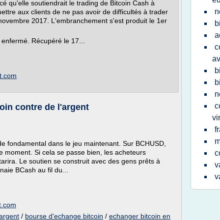
 qu'elle soutiendrait le trading de Bitcoin Cash à
n
tre aux clients de ne pas avoir de difficultés à trader
 novembre 2017. L'embranchement s'est produit le 1er
b
a
 enfermé. Récupéré le 17...
c
av
b
ot.com
b
n
c
oin contre de l'argent
vi
f
m
de fondamental dans le jeu maintenant. Sur BCHUSD,
ce moment. Si cela se passe bien, les acheteurs
c
tarira. Le soutien se construit avec des gens prêts à
v
aie BCash au fil du...
v
ot.com
 argent
/
bourse d'echange bitcoin
/
echanger bitcoin en