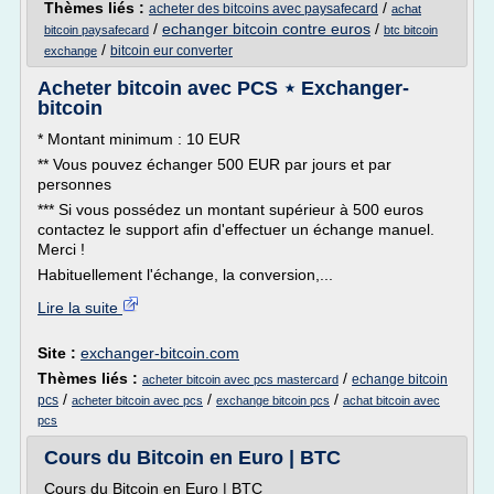
Thèmes liés :
/
acheter des bitcoins avec paysafecard
achat
/
echanger bitcoin contre euros
/
bitcoin paysafecard
btc bitcoin
/
bitcoin eur converter
exchange
Acheter bitcoin avec PCS ⋆ Exchanger-
bitcoin
* Montant minimum : 10 EUR
** Vous pouvez échanger 500 EUR par jours et par
personnes
*** Si vous possédez un montant supérieur à 500 euros
contactez le support afin d'effectuer un échange manuel.
Merci !
Habituellement l'échange, la conversion,...
Lire la suite
Site :
exchanger-bitcoin.com
Thèmes liés :
/
echange bitcoin
acheter bitcoin avec pcs mastercard
/
/
/
pcs
acheter bitcoin avec pcs
exchange bitcoin pcs
achat bitcoin avec
pcs
Cours du Bitcoin en Euro | BTC
Cours du Bitcoin en Euro | BTC