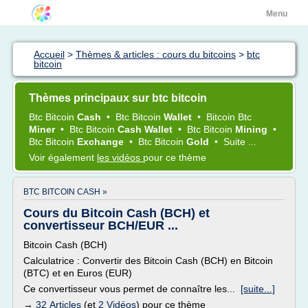
Menu
Accueil
>
Thèmes & articles : cours du bitcoins
>
btc
bitcoin
Thèmes principaux sur btc bitcoin
Btc Bitcoin
Cash
•
Btc Bitcoin
Wallet
•
Bitcoin Btc
Miner
•
Btc Bitcoin
Cash Wallet
•
Btc Bitcoin
Mining
•
Btc Bitcoin
Exchange
•
Btc Bitcoin
Gold
•
Suite ...
Voir également
les vidéos
pour ce thème
BTC BITCOIN CASH »
Cours du Bitcoin Cash (BCH) et
convertisseur BCH/EUR ...
Bitcoin Cash (BCH)
Calculatrice : Convertir des Bitcoin Cash (BCH) en Bitcoin
(BTC) et en Euros (EUR)
Ce convertisseur vous permet de connaître les...
[suite...]
→
32 Articles
(et
2 Vidéos
) pour ce thème