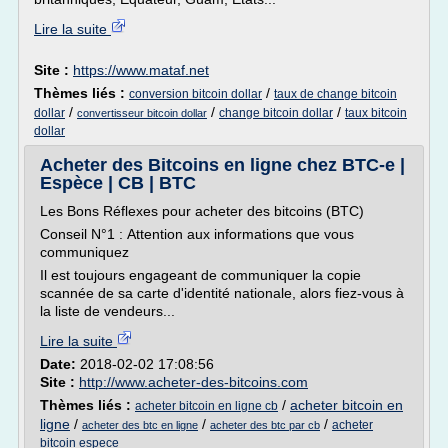
Lire la suite
Site :
https://www.mataf.net
Thèmes liés :
/
conversion bitcoin dollar
taux de change bitcoin
/
/
/
dollar
change bitcoin dollar
taux bitcoin
convertisseur bitcoin dollar
dollar
Acheter des Bitcoins en ligne chez BTC-e |
Espèce | CB | BTC
Les Bons Réflexes pour acheter des bitcoins (BTC)
Conseil N°1 : Attention aux informations que vous
communiquez
Il est toujours engageant de communiquer la copie
scannée de sa carte d'identité nationale, alors fiez-vous à
la liste de vendeurs...
Lire la suite
Date:
2018-02-02 17:08:56
Site :
http://www.acheter-des-bitcoins.com
Thèmes liés :
/
acheter bitcoin en
acheter bitcoin en ligne cb
ligne
/
/
/
acheter
acheter des btc en ligne
acheter des btc par cb
bitcoin espece