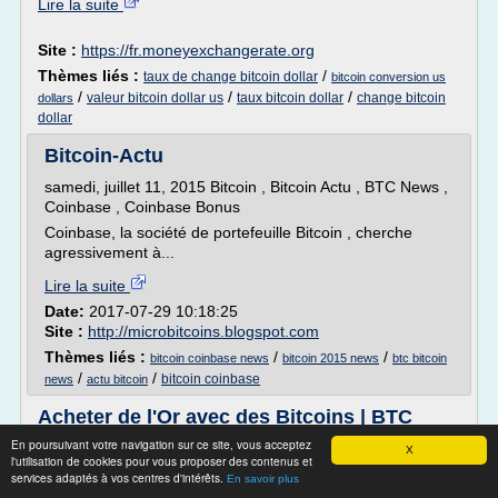
Lire la suite
Site :
https://fr.moneyexchangerate.org
Thèmes liés :
/
taux de change bitcoin dollar
bitcoin conversion us
/
/
/
valeur bitcoin dollar us
taux bitcoin dollar
change bitcoin
dollars
dollar
Bitcoin-Actu
samedi, juillet 11, 2015 Bitcoin , Bitcoin Actu , BTC News ,
Coinbase , Coinbase Bonus
Coinbase, la société de portefeuille Bitcoin , cherche
agressivement à...
Lire la suite
Date:
2017-07-29 10:18:25
Site :
http://microbitcoins.blogspot.com
Thèmes liés :
/
/
bitcoin coinbase news
bitcoin 2015 news
btc bitcoin
/
/
bitcoin coinbase
news
actu bitcoin
Acheter de l'Or avec des Bitcoins | BTC
Euro | Gold BTC
En poursuivant votre navigation sur ce site, vous acceptez
X
l'utilisation de cookies pour vous proposer des contenus et
Vous pouvez acheter des pièces d'or avec vos bitcoins,
services adaptés à vos centres d'intérêts.
En savoir plus
preuve que...