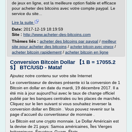
de jeux en ligne, est la meilleure option fiable et efficace
pour acheter des bitcoins avec votre compte paypal. Le
service du site...
Lire la suite
Date:
2017-12-19 18:19:59
Site :
http://www.acheter-des-bitcoins.com
Thèmes liés :
acheter des bitcoins par paypal
/
meilleur
site pour acheter des bitcoins
/
/
acheter bitcoin avec virwox
acheter bitcoin rapidement
/
acheter bitcoin en ligne
Conversion Bitcoin Dollar 【1 B = 17055.2
$】 BTC/USD - Mataf
Ajoutez notre contenu sur votre site Internet
Le convertisseur de devises présente ici la conversion de 1
Bitcoin en dollar en date du mardi, 19 décembre 2017. Il a
été mis à jour aujourd'hui avec le taux de change officiel
publié par les banques centrales ou les places de marchés.
Cliquez sur le lien suivant si vous souhaitez inverser la
conversion dollar en Bitcoin . Vous pouvez revenir sur la
page d'accueil du convertisseur de monnaie .
Le Bitcoin est une crypto monnaie. Le Dollar Américain est
la devise de 21 pays: Samoa américaines, Îles Vierges
britanniques, Équateur, Guam, États...