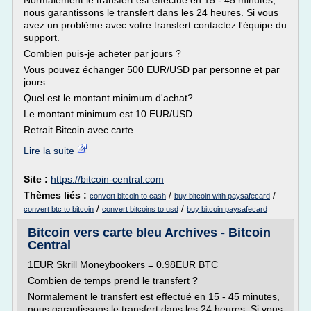
Normalement le transfert est effectué en 15 - 45 minutes,
nous garantissons le transfert dans les 24 heures. Si vous
avez un problème avec votre transfert contactez l'équipe du
support.
Combien puis-je acheter par jours ?
Vous pouvez échanger 500 EUR/USD par personne et par
jours.
Quel est le montant minimum d'achat?
Le montant minimum est 10 EUR/USD.
Retrait Bitcoin avec carte...
Lire la suite
Site :
https://bitcoin-central.com
Thèmes liés :
/
/
convert bitcoin to cash
buy bitcoin with paysafecard
/
/
convert btc to bitcoin
convert bitcoins to usd
buy bitcoin paysafecard
Bitcoin vers carte bleu Archives - Bitcoin
Central
1EUR Skrill Moneybookers = 0.98EUR BTC
Combien de temps prend le transfert ?
Normalement le transfert est effectué en 15 - 45 minutes,
nous garantissons le transfert dans les 24 heures. Si vous