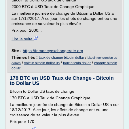
Bitcoin to Dollar US taux de change
2000 BTC à USD Taux de Change Graphique
La meilleure journée de change de Bitcoin a Dollar US a
sur 17/12/2017. À ce jour, les effets de change ont eu une
croissance de sa valeur la plus élevée.
Prix pour 2000...
Lire la suite
Site :
https://fr.moneyexchangerate.org
Thèmes liés :
/
taux de change bitcoin dollar
bitcoin conversion us
/
/
/
valeur bitcoin dollar us
taux bitcoin dollar
change bitcoin
dollars
dollar
178 BTC en USD Taux de Change - Bitcoin
to Dollar US
Bitcoin to Dollar US taux de change
170 BTC à USD Taux de Change Graphique
La meilleure journée de change de Bitcoin a Dollar US a sur
18/12/2017. À ce jour, les effets de change ont eu une
croissance de sa valeur la plus élevée.
Prix pour 170...