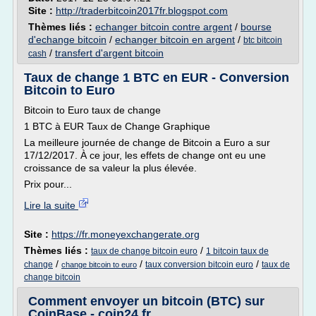
Site :
http://traderbitcoin2017fr.blogspot.com
Thèmes liés :
echanger bitcoin contre argent
/
bourse
d'echange bitcoin
/
echanger bitcoin en argent
/
btc bitcoin
/
transfert d'argent bitcoin
cash
Taux de change 1 BTC en EUR - Conversion
Bitcoin to Euro
Bitcoin to Euro taux de change
1 BTC à EUR Taux de Change Graphique
La meilleure journée de change de Bitcoin a Euro a sur
17/12/2017. À ce jour, les effets de change ont eu une
croissance de sa valeur la plus élevée.
Prix pour...
Lire la suite
Site :
https://fr.moneyexchangerate.org
Thèmes liés :
/
taux de change bitcoin euro
1 bitcoin taux de
/
/
/
change
taux conversion bitcoin euro
taux de
change bitcoin to euro
change bitcoin
Comment envoyer un bitcoin (BTC) sur
CoinBase - coin24.fr