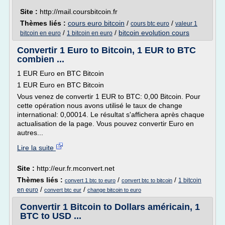
Site :
http://mail.coursbitcoin.fr
Thèmes liés :
cours euro bitcoin
/
/
cours btc euro
valeur 1
/
/
bitcoin evolution cours
bitcoin en euro
1 bitcoin en euro
Convertir 1 Euro to Bitcoin, 1 EUR to BTC
combien ...
1 EUR Euro en BTC Bitcoin
1 EUR Euro en BTC Bitcoin
Vous venez de convertir 1 EUR to BTC: 0,00 Bitcoin. Pour
cette opération nous avons utilisé le taux de change
international: 0,00014. Le résultat s'affichera après chaque
actualisation de la page. Vous pouvez convertir Euro en
autres...
Lire la suite
Site :
http://eur.fr.mconvert.net
Thèmes liés :
/
/
1 bitcoin
convert 1 btc to euro
convert btc to bitcoin
/
/
en euro
convert btc eur
change bitcoin to euro
Convertir 1 Bitcoin to Dollars américain, 1
BTC to USD ...