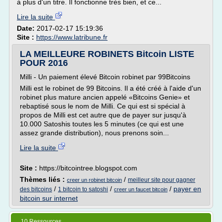
à plus d'un titre. Il fonctionne très bien, et ce...
Lire la suite
Date:
2017-02-17 15:19:36
Site :
https://www.latribune.fr
LA MEILLEURE ROBINETS Bitcoin LISTE
POUR 2016
Milli - Un paiement élevé Bitcoin robinet par 99Bitcoins
Milli est le robinet de 99 Bitcoins. Il a été créé à l'aide d'un
robinet plus mature ancien appelé «Bitcoins Genie» et
rebaptisé sous le nom de Milli. Ce qui est si spécial à
propos de Milli est cet autre que de payer sur jusqu'à
10.000 Satoshis toutes les 5 minutes (ce qui est une
assez grande distribution), nous prenons soin...
Lire la suite
Site :
https://bitcointree.blogspot.com
Thèmes liés :
/
meilleur site pour gagner
creer un robinet bitcoin
/
/
/
payer en
des bitcoins
1 bitcoin to satoshi
creer un faucet bitcoin
bitcoin sur internet
10 Ressources