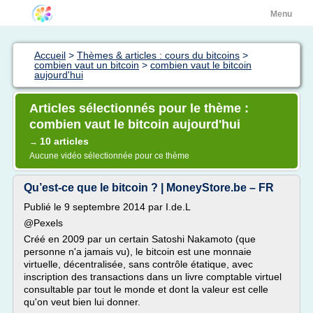
Menu
Accueil
>
Thèmes & articles : cours du bitcoins
>
combien vaut un bitcoin
>
combien vaut le bitcoin
aujourd'hui
Articles sélectionnés pour le thème :
combien vaut le bitcoin aujourd'hui
10 articles
→
Aucune vidéo sélectionnée pour ce thème
Qu’est-ce que le bitcoin ? | MoneyStore.be – FR
Publié le 9 septembre 2014 par I.de.L
@Pexels
Créé en 2009 par un certain Satoshi Nakamoto (que
personne n'a jamais vu), le bitcoin est une monnaie
virtuelle, décentralisée, sans contrôle étatique, avec
inscription des transactions dans un livre comptable virtuel
consultable par tout le monde et dont la valeur est celle
qu'on veut bien lui donner.