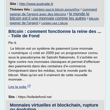
Site :
http://www.avatrade.fr
Thèmes liés :
/
comment
combien vaut le bitcoin aujourd'hui
le monde le
gagner de l'argent avec des bitcoins
/
bitcoin est il une monnaie comme les autres
/
bitcoin
gagner de l'argent
/
combien vaut 1 bitcoin
Bitcoin : comment fonctionne la reine des ...
- Toile de Fond
Pin It
Le bitcoin est un système de paiement (une monnaie
« numérique ») créé en 2009 par un programmeur connu
sous le pseudonyme de Satoshi Nakamoto. Il s'achète en
ligne contre nos monnaies classiques et permet d'effectuer
des paiements dans des centaines d'e-commerce.
Omniprésent dans les médias, tout le monde parle du
bitcoin. Mais qu'en est il vraiment de cette nouvelle
monnaie...
Lire la suite
Site :
https://toiledefond.net
Monnaies virtuelles et blockchain, rupture
ou évolution ...