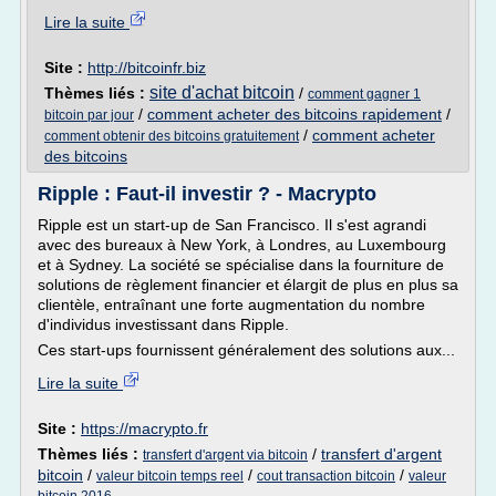
Lire la suite
Site :
http://bitcoinfr.biz
site d'achat bitcoin
Thèmes liés :
/
comment gagner 1
/
comment acheter des bitcoins rapidement
/
bitcoin par jour
/
comment acheter
comment obtenir des bitcoins gratuitement
des bitcoins
Ripple : Faut-il investir ? - Macrypto
Ripple est un start-up de San Francisco. Il s'est agrandi
avec des bureaux à New York, à Londres, au Luxembourg
et à Sydney. La société se spécialise dans la fourniture de
solutions de règlement financier et élargit de plus en plus sa
clientèle, entraînant une forte augmentation du nombre
d'individus investissant dans Ripple.
Ces start-ups fournissent généralement des solutions aux...
Lire la suite
Site :
https://macrypto.fr
Thèmes liés :
/
transfert d'argent
transfert d'argent via bitcoin
bitcoin
/
/
/
valeur bitcoin temps reel
cout transaction bitcoin
valeur