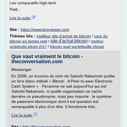
Les comparatifs high-tech
Petit...
Lire la suite
Site :
https://www.lereviewer.com
Thèmes liés :
meilleur site d'achat de bitcoin
/
cour du
site d'achat bitcoin
bitcoin en temps reel
/
/
meilleur
/
bitcoin quel portefeuille choisir
portefeuille bitcoin 2017
Que vaut vraiment le bitcoin -
theconversation.com
Messenger
En 2008, un inconnu du nom de Satoshi Nakamoto publie
un livre blanc intitulé « Bitcoin : A Peer-to-peer Electronic
Cash System » . Personne ne sait aujourd'hui qui est
Satoshi Nakamoto, ni quelle organisation se cache
derrière ce pseudonyme, mais peu importe : le système
de paiement électronique dont il est question est
remarquable à plus d'un titre. Il fonctionne très...
Lire la suite
Site :
http://theconversation.com