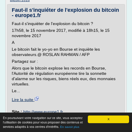
bitcoin 2016
Faut-il s'inquiéter de l'explosion du bitcoin
- europe1.fr
Faut-il s'inquiéter de l'explosion du bitcoin ?
17h58, le 15 novembre 2017, modifié à 18h15, le 15
novembre 2017
A
Le bitcoin fait le yo-yo en Bourse et inquiète les
observateurs.@ ROSLAN RAHMAN / AFP
Partagez sur :
Alors que le bitcoin explose les records en Bourse,
l'Autorité de régulation européenne tire la sonnette
d'alarme sur les risques, biens réels eux, des monnaies
virtuelles.
Le...
Lire la suite
Site :
http://www.europe1.fr
En poursuivant votre navigation sur ce site, vous acceptez
monnaie virtuelle autre que
Thèmes liés :
X
l'utilisation de cookies pour vous proposer des contenus et
bitcoin
le monde le bitcoin est il une monnaie
/
services adaptés à vos centres d'intérêts.
En savoir plus
comme les autres
/
monnaie virtuelle cours
/
en quoi le