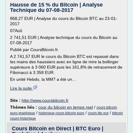
Hausse de 15 % du Bitcoin | Analyse
Technique du 07-08-2017
868,27 EUR | Analyse du cours du Bitcoin BTC au 23-01-
2017
07Aoû
2 741,51 EUR | Analyse technique du cours du Bitcoin au
07-08-2017
Publié par CoursBitcoin.fr.
A 2 741,57 EUR le cours du Bitcoin BTC est repassé dans
les mains des haussiers avec en ligne de mire la bollinger
supèrieure à 3 060 EUR puis les 161,8% de retracement de
Fibonacci à 3 358 EUR.
En unité Hebdo, la MM7 a été un...
Lire la suite
Site :
http://www.coursbitcoin.fr
Thèmes liés :
cour du bitcoin en temps reel
/
cours bitcoin
/
/
/
euro graphique
historique cours bitcoin euro
cours btc eur
bitcoin
cours historique
Cours Bitcoin en Direct | BTC Euro |