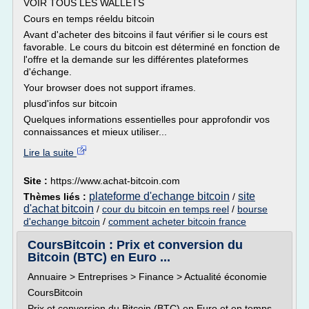
VOIR TOUS LES WALLETS
Cours en temps réeldu bitcoin
Avant d'acheter des bitcoins il faut vérifier si le cours est
favorable. Le cours du bitcoin est déterminé en fonction de
l'offre et la demande sur les différentes plateformes
d'échange.
Your browser does not support iframes.
plusd'infos sur bitcoin
Quelques informations essentielles pour approfondir vos
connaissances et mieux utiliser...
Lire la suite
Site :
https://www.achat-bitcoin.com
plateforme d'echange bitcoin
site
Thèmes liés :
/
d'achat bitcoin
/
cour du bitcoin en temps reel
/
bourse
d'echange bitcoin
/
comment acheter bitcoin france
CoursBitcoin : Prix et conversion du
Bitcoin (BTC) en Euro ...
Annuaire > Entreprises > Finance > Actualité économie
CoursBitcoin
Prix et conversion du Bitcoin (BTC) en Euro et en temps