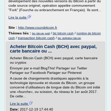
dévelopement des nouvelles versions du Bitcoin à partir du
code source originel, opération appelée communement
"Fork" (Fourche ou enbranchement en Français). Ils sont...
Lire la suite
Site :
http://www.coursbitcoin.fr
Thèmes liés :
/
/
btc bitcoin cash
nombre de bitcoin
btc bitcoin gold
/
transaction bitcoin cash
/
cash
btc definition bitcoin
Acheter Bitcoin Cash (BCH) avec paypal,
carte bancaire ou ...
Acheter Bitcoin Cash (BCH) avec paypal, carte bancaire
ou cryptos
Envoyer par e-mail BlogThis! Partager sur Twitter
Partager sur Facebook Partager sur Pinterest
A cause de changements drastiques apportés à la
technologie éprouvée et réussie du Bitcoin, un groupe
concerné d'utilisateurs de longue date du Bitcoin ont initié
une «fourche», ou scission, du réseau le 1er août 2017.
De cette...
Lire la suite
Date:
2017-12-19 17:44:40