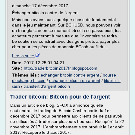
dimanche 17 décembre 2017
Échanger bitcoin contre de l'argent
Mais nous avons aussi quelque chose de fondamental
dans le jeu maintenant. Sur BCHUSD, nous pouvons voir
un triangle clair en ce moment. Si cela se passe bien, les
acheteurs perceront à mesure que l'inventaire se tarira.
Le soutien se construit avec des gens prêts à payer plus
cher pour les pièces de monnaie BCash au fil du...
Lire la suite
Date:
2017-12-25 01:04:21
Site :
http://traderbitcoin2017fr.blogspot.com
Thèmes liés :
echanger bitcoin contre argent
/
bourse
d'echange bitcoin
/
echanger bitcoin en argent
/
btc bitcoin
/
transfert d'argent bitcoin
cash
Trader bitcoin: Bitcoin pour de l'argent
Dans un article de blog, SFOX a annoncé qu'elle
soutiendrait le trading de Bitcoin Cash à partir du 1er
décembre 2017 pour permettre aux clients de ne pas avoir
de difficultés à trader sur plusieurs bourses. Récupéré le 22
novembre 2017. L'embranchement s'est produit le 1er août
2017. Récupéré le 3 août 2017.