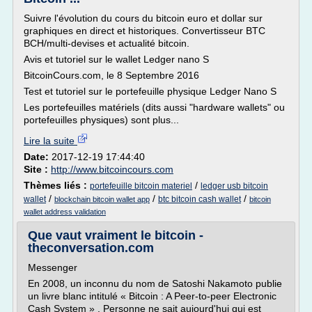
Suivre l'évolution du cours du bitcoin euro et dollar sur
graphiques en direct et historiques. Convertisseur BTC
BCH/multi-devises et actualité bitcoin.
Avis et tutoriel sur le wallet Ledger nano S
BitcoinCours.com, le 8 Septembre 2016
Test et tutoriel sur le portefeuille physique Ledger Nano S
Les portefeuilles matériels (dits aussi "hardware wallets" ou
portefeuilles physiques) sont plus...
Lire la suite
Date:
2017-12-19 17:44:40
Site :
http://www.bitcoincours.com
Thèmes liés :
/
portefeuille bitcoin materiel
ledger usb bitcoin
/
/
/
wallet
btc bitcoin cash wallet
blockchain bitcoin wallet app
bitcoin
wallet address validation
Que vaut vraiment le bitcoin -
theconversation.com
Messenger
En 2008, un inconnu du nom de Satoshi Nakamoto publie
un livre blanc intitulé « Bitcoin : A Peer-to-peer Electronic
Cash System » . Personne ne sait aujourd'hui qui est