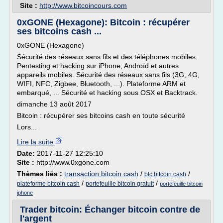
Site :
http://www.bitcoincours.com
0xGONE (Hexagone): Bitcoin : récupérer
ses bitcoins cash ...
0xGONE (Hexagone)
Sécurité des réseaux sans fils et des téléphones mobiles.
Pentesting et hacking sur iPhone, Androïd et autres
appareils mobiles. Sécurité des réseaux sans fils (3G, 4G,
WIFI, NFC, Zigbee, Bluetooth, ...). Plateforme ARM et
embarqué, ... Sécurité et hacking sous OSX et Backtrack.
dimanche 13 août 2017
Bitcoin : récupérer ses bitcoins cash en toute sécurité
Lors...
Lire la suite
Date:
2017-11-27 12:25:10
Site :
http://www.0xgone.com
Thèmes liés :
transaction bitcoin cash
/
/
btc bitcoin cash
/
/
plateforme bitcoin cash
portefeuille bitcoin gratuit
portefeuille bitcoin
iphone
Trader bitcoin: Échanger bitcoin contre de
l'argent