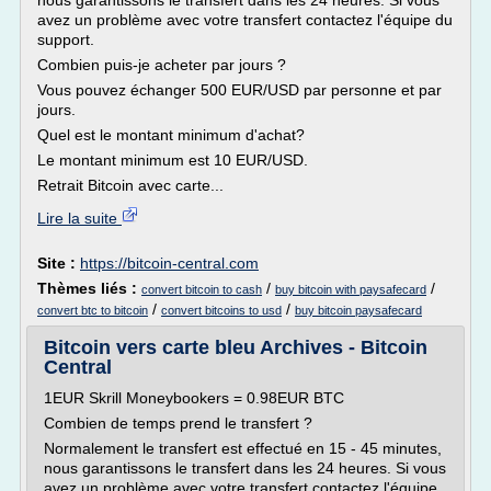
nous garantissons le transfert dans les 24 heures. Si vous
avez un problème avec votre transfert contactez l'équipe du
support.
Combien puis-je acheter par jours ?
Vous pouvez échanger 500 EUR/USD par personne et par
jours.
Quel est le montant minimum d'achat?
Le montant minimum est 10 EUR/USD.
Retrait Bitcoin avec carte...
Lire la suite
Site :
https://bitcoin-central.com
Thèmes liés :
/
/
convert bitcoin to cash
buy bitcoin with paysafecard
/
/
convert btc to bitcoin
convert bitcoins to usd
buy bitcoin paysafecard
Bitcoin vers carte bleu Archives - Bitcoin
Central
1EUR Skrill Moneybookers = 0.98EUR BTC
Combien de temps prend le transfert ?
Normalement le transfert est effectué en 15 - 45 minutes,
nous garantissons le transfert dans les 24 heures. Si vous
avez un problème avec votre transfert contactez l'équipe