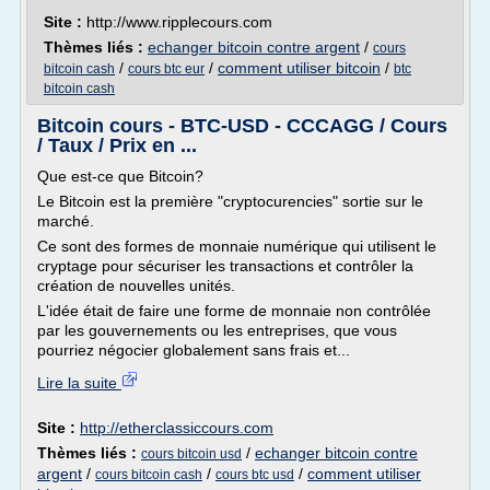
Site :
http://www.ripplecours.com
Thèmes liés :
echanger bitcoin contre argent
/
cours
/
/
comment utiliser bitcoin
/
bitcoin cash
cours btc eur
btc
bitcoin cash
Bitcoin cours - BTC-USD - CCCAGG / Cours
/ Taux / Prix en ...
Que est-ce que Bitcoin?
Le Bitcoin est la première "cryptocurencies" sortie sur le
marché.
Ce sont des formes de monnaie numérique qui utilisent le
cryptage pour sécuriser les transactions et contrôler la
création de nouvelles unités.
L'idée était de faire une forme de monnaie non contrôlée
par les gouvernements ou les entreprises, que vous
pourriez négocier globalement sans frais et...
Lire la suite
Site :
http://etherclassiccours.com
Thèmes liés :
/
echanger bitcoin contre
cours bitcoin usd
argent
/
/
/
comment utiliser
cours bitcoin cash
cours btc usd