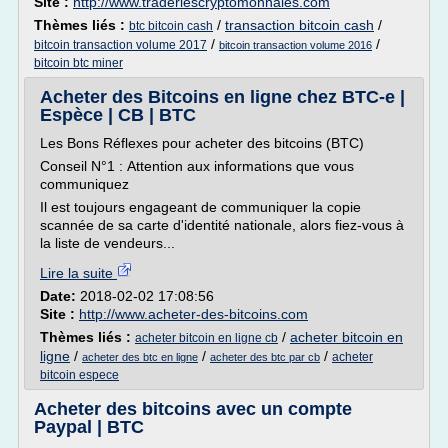
Site :
http://www.traderlescryptomonnaies.com
Thèmes liés :
/
transaction bitcoin cash
/
btc bitcoin cash
/
/
bitcoin transaction volume 2017
bitcoin transaction volume 2016
bitcoin btc miner
Acheter des Bitcoins en ligne chez BTC-e |
Espèce | CB | BTC
Les Bons Réflexes pour acheter des bitcoins (BTC)
Conseil N°1 : Attention aux informations que vous
communiquez
Il est toujours engageant de communiquer la copie
scannée de sa carte d'identité nationale, alors fiez-vous à
la liste de vendeurs...
Lire la suite
Date:
2018-02-02 17:08:56
Site :
http://www.acheter-des-bitcoins.com
Thèmes liés :
/
acheter bitcoin en
acheter bitcoin en ligne cb
ligne
/
/
/
acheter
acheter des btc en ligne
acheter des btc par cb
bitcoin espece
Acheter des bitcoins avec un compte
Paypal | BTC