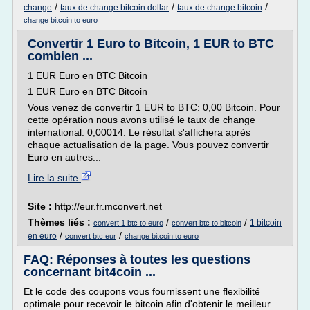
/
/
/
change
taux de change bitcoin dollar
taux de change bitcoin
change bitcoin to euro
Convertir 1 Euro to Bitcoin, 1 EUR to BTC
combien ...
1 EUR Euro en BTC Bitcoin
1 EUR Euro en BTC Bitcoin
Vous venez de convertir 1 EUR to BTC: 0,00 Bitcoin. Pour
cette opération nous avons utilisé le taux de change
international: 0,00014. Le résultat s'affichera après
chaque actualisation de la page. Vous pouvez convertir
Euro en autres...
Lire la suite
Site :
http://eur.fr.mconvert.net
Thèmes liés :
/
/
1 bitcoin
convert 1 btc to euro
convert btc to bitcoin
/
/
en euro
convert btc eur
change bitcoin to euro
FAQ: Réponses à toutes les questions
concernant bit4coin ...
Et le code des coupons vous fournissent une flexibilité
optimale pour recevoir le bitcoin afin d'obtenir le meilleur