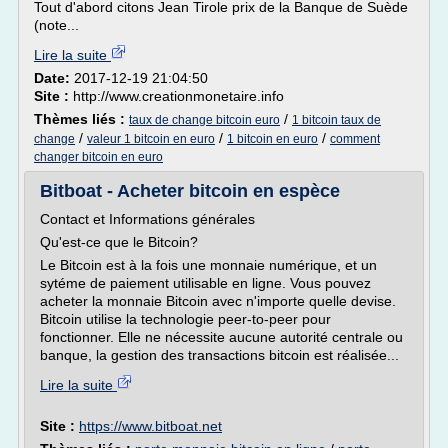
Tout d'abord citons Jean Tirole prix de la Banque de Suède
(note...
Lire la suite
Date:
2017-12-19 21:04:50
Site :
http://www.creationmonetaire.info
Thèmes liés :
/
taux de change bitcoin euro
1 bitcoin taux de
/
/
/
change
valeur 1 bitcoin en euro
1 bitcoin en euro
comment
changer bitcoin en euro
Bitboat - Acheter bitcoin en espèce
Contact et Informations générales
Qu'est-ce que le Bitcoin?
Le Bitcoin est à la fois une monnaie numérique, et un
sytéme de paiement utilisable en ligne. Vous pouvez
acheter la monnaie Bitcoin avec n'importe quelle devise.
Bitcoin utilise la technologie peer-to-peer pour
fonctionner. Elle ne nécessite aucune autorité centrale ou
banque, la gestion des transactions bitcoin est réalisée...
Lire la suite
Site :
https://www.bitboat.net