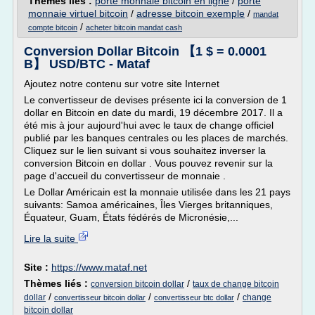
Thèmes liés :
porte monnaie bitcoin en ligne
/
porte
monnaie virtuel bitcoin
/
adresse bitcoin exemple
/
mandat
/
compte bitcoin
acheter bitcoin mandat cash
Conversion Dollar Bitcoin 【1 $ = 0.0001
B】 USD/BTC - Mataf
Ajoutez notre contenu sur votre site Internet
Le convertisseur de devises présente ici la conversion de 1
dollar en Bitcoin en date du mardi, 19 décembre 2017. Il a
été mis à jour aujourd'hui avec le taux de change officiel
publié par les banques centrales ou les places de marchés.
Cliquez sur le lien suivant si vous souhaitez inverser la
conversion Bitcoin en dollar . Vous pouvez revenir sur la
page d'accueil du convertisseur de monnaie .
Le Dollar Américain est la monnaie utilisée dans les 21 pays
suivants: Samoa américaines, Îles Vierges britanniques,
Équateur, Guam, États fédérés de Micronésie,...
Lire la suite
Site :
https://www.mataf.net
Thèmes liés :
/
conversion bitcoin dollar
taux de change bitcoin
/
/
/
dollar
change
convertisseur bitcoin dollar
convertisseur btc dollar
bitcoin dollar