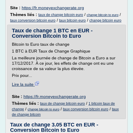
Site :
https://fr.moneyexchangerate.org
Thèmes liés :
/
/
taux de change bitcoin euro
change bitcoin to euro
/
/
taux conversion bitcoin euro
taux bitcoin euro
change bitcoin euro
Taux de change 1 BTC en EUR -
Conversion Bitcoin to Euro
Bitcoin to Euro taux de change
1 BTC à EUR Taux de Change Graphique
La meilleure journée de change de Bitcoin a Euro a sur
17/12/2017. À ce jour, les effets de change ont eu une
croissance de sa valeur la plus élevée.
Prix pour...
Lire la suite
Site :
https://fr.moneyexchangerate.org
Thèmes liés :
/
taux de change bitcoin euro
1 bitcoin taux de
/
/
/
change
taux conversion bitcoin euro
taux
change bitcoin to euro
de change bitcoin
Taux de change 3.05 BTC en EUR -
Conversion Bitcoin to Euro