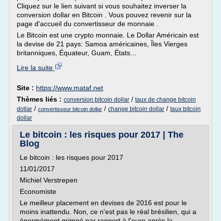
Cliquez sur le lien suivant si vous souhaitez inverser la
conversion dollar en Bitcoin . Vous pouvez revenir sur la
page d'accueil du convertisseur de monnaie .
Le Bitcoin est une crypto monnaie. Le Dollar Américain est
la devise de 21 pays: Samoa américaines, Îles Vierges
britanniques, Équateur, Guam, États...
Lire la suite
Site :
https://www.mataf.net
Thèmes liés :
/
conversion bitcoin dollar
taux de change bitcoin
/
/
/
dollar
change bitcoin dollar
taux bitcoin
convertisseur bitcoin dollar
dollar
Le bitcoin : les risques pour 2017 | The
Blog
Le bitcoin : les risques pour 2017
11/01/2017
Michiel Verstrepen
Economiste
Le meilleur placement en devises de 2016 est pour le
moins inattendu. Non, ce n'est pas le réal brésilien, qui a
énormément grimpé par rapport à l'euro après la