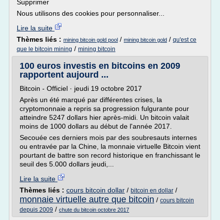
Supprimer
Nous utilisons des cookies pour personnaliser...
Lire la suite
Thèmes liés :
/
/
qu'est ce
mining bitcoin gold pool
mining bitcoin gold
/
que le bitcoin mining
mining bitcoin
100 euros investis en bitcoins en 2009
rapportent aujourd ...
Bitcoin - Officiel · jeudi 19 octobre 2017
Après un été marqué par différentes crises, la
cryptomonnaie a repris sa progression fulgurante pour
atteindre 5247 dollars hier après-midi. Un bitcoin valait
moins de 1000 dollars au début de l'année 2017.
Secouée ces derniers mois par des soubresauts internes
ou entravée par la Chine, la monnaie virtuelle Bitcoin vient
pourtant de battre son record historique en franchissant le
seuil des 5.000 dollars jeudi,...
Lire la suite
Thèmes liés :
cours bitcoin dollar
/
/
bitcoin en dollar
monnaie virtuelle autre que bitcoin
/
cours bitcoin
/
depuis 2009
chute du bitcoin octobre 2017