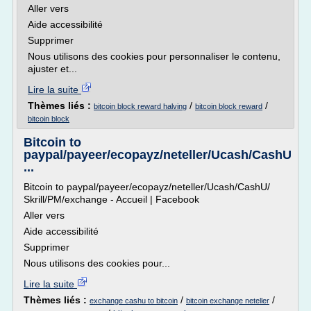
Aller vers
Aide accessibilité
Supprimer
Nous utilisons des cookies pour personnaliser le contenu,
ajuster et...
Lire la suite
Thèmes liés :
/
/
bitcoin block reward halving
bitcoin block reward
bitcoin block
Bitcoin to
paypal/payeer/ecopayz/neteller/Ucash/CashU
...
Bitcoin to paypal/payeer/ecopayz/neteller/Ucash/CashU/
Skrill/PM/exchange - Accueil | Facebook
Aller vers
Aide accessibilité
Supprimer
Nous utilisons des cookies pour...
Lire la suite
Thèmes liés :
/
/
exchange cashu to bitcoin
bitcoin exchange neteller