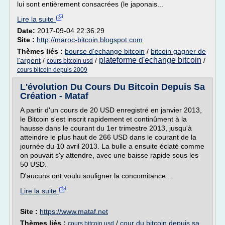
lui sont entièrement consacrées (le japonais...
Lire la suite
Date:
2017-09-04 22:36:29
Site :
http://maroc-bitcoin.blogspot.com
Thèmes liés :
bourse d'echange bitcoin
/
bitcoin gagner de
plateforme d'echange bitcoin
l'argent
/
/
/
cours bitcoin usd
cours bitcoin depuis 2009
L'évolution Du Cours Du Bitcoin Depuis Sa
Création - Mataf
A partir d'un cours de 20 USD enregistré en janvier 2013,
le Bitcoin s'est inscrit rapidement et continûment à la
hausse dans le courant du 1er trimestre 2013, jusqu'à
atteindre le plus haut de 266 USD dans le courant de la
journée du 10 avril 2013. La bulle a ensuite éclaté comme
on pouvait s'y attendre, avec une baisse rapide sous les
50 USD.
D'aucuns ont voulu souligner la concomitance...
Lire la suite
Site :
https://www.mataf.net
Thèmes liés :
/
cour du bitcoin depuis sa
cours bitcoin usd