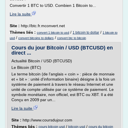
Convertir 1 BTC to USD. Combien 1 Bitcoin to...
Lire la suite
Site :
http://btc.fr.mconvert.net
Thèmes liés :
/
/
1 bitcoin to dollar
convert 1 bitcoin to usd
1 bitcoin to
/
/
usd
convert bitcoins to dollars
convert btc to bitcoin
Cours du jour Bitcoin / USD (BTCUSD) en
direct ...
Actualité Bitcoin / USD (BTCUSD)
Le Bitcoin (BTC)
Le terme bitcoin (de l'anglais « coin » : pièce de monnaie
et « bit » : unité d'information binaire) désigne à la fois un
système de paiement à travers le réseau Internet et une
unité de compte utilisée par ce système de paiement. Le
symbole monétaire, non officiel, est BTC ou XBT. Il a été
Conçu en 2009 par un...
Lire la suite
Site :
http://www.coursdujour.com
Thèmes liés :
/
/
cours bitcoin usd
bitcoin usd
cours du bitcoin