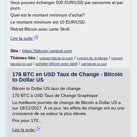
Vous pouvez échanger 500 EUR/USD par personne et par
jours.
Quel est le montant minimum d'achat?
Le montant minimum est 10 EUR/USD.
Retrait Bitcoin avec carte Skrill...
Lire la suite
Site :
https://bitcoin-central.com
Thèmes liés :
/
/
convert bitcoin to cash
convert btc to bitcoin
convert
/
/
acheter bitcoin avec skrill
bitcoins to usd
sell bitcoin to usd
178 BTC en USD Taux de Change - Bitcoin
to Dollar US
Bitcoin to Dollar US taux de change
170 BTC à USD Taux de Change Graphique
La meilleure journée de change de Bitcoin a Dollar US a
sur 18/12/2017. À ce jour, les effets de change ont eu une
croissance de sa valeur la plus élevée.
Prix pour 170...
Lire la suite