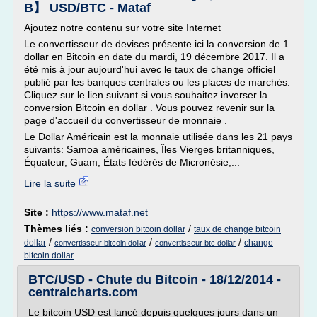
B】 USD/BTC - Mataf
Ajoutez notre contenu sur votre site Internet
Le convertisseur de devises présente ici la conversion de 1
dollar en Bitcoin en date du mardi, 19 décembre 2017. Il a
été mis à jour aujourd'hui avec le taux de change officiel
publié par les banques centrales ou les places de marchés.
Cliquez sur le lien suivant si vous souhaitez inverser la
conversion Bitcoin en dollar . Vous pouvez revenir sur la
page d'accueil du convertisseur de monnaie .
Le Dollar Américain est la monnaie utilisée dans les 21 pays
suivants: Samoa américaines, Îles Vierges britanniques,
Équateur, Guam, États fédérés de Micronésie,...
Lire la suite
Site :
https://www.mataf.net
Thèmes liés :
/
conversion bitcoin dollar
taux de change bitcoin
/
/
/
dollar
change
convertisseur bitcoin dollar
convertisseur btc dollar
bitcoin dollar
BTC/USD - Chute du Bitcoin - 18/12/2014 -
centralcharts.com
Le bitcoin USD est lancé depuis quelques jours dans un