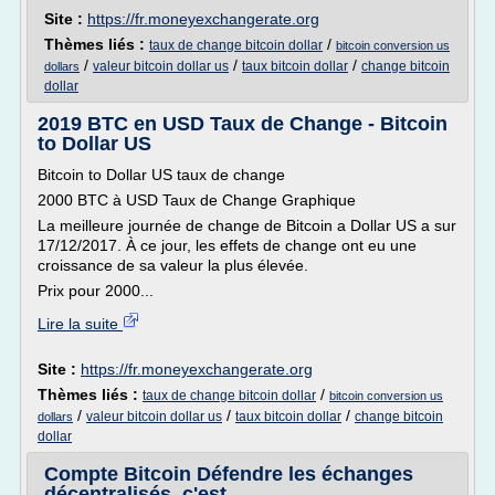
Site :
https://fr.moneyexchangerate.org
Thèmes liés :
/
taux de change bitcoin dollar
bitcoin conversion us
/
/
/
valeur bitcoin dollar us
taux bitcoin dollar
change bitcoin
dollars
dollar
2019 BTC en USD Taux de Change - Bitcoin
to Dollar US
Bitcoin to Dollar US taux de change
2000 BTC à USD Taux de Change Graphique
La meilleure journée de change de Bitcoin a Dollar US a sur
17/12/2017. À ce jour, les effets de change ont eu une
croissance de sa valeur la plus élevée.
Prix pour 2000...
Lire la suite
Site :
https://fr.moneyexchangerate.org
Thèmes liés :
/
taux de change bitcoin dollar
bitcoin conversion us
/
/
/
valeur bitcoin dollar us
taux bitcoin dollar
change bitcoin
dollars
dollar
Compte Bitcoin Défendre les échanges
décentralisés, c'est ...