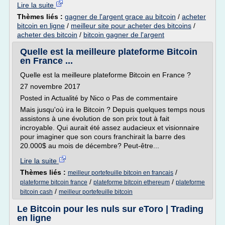
Lire la suite
Thèmes liés :
gagner de l'argent grace au bitcoin
/
acheter
bitcoin en ligne
/
meilleur site pour acheter des bitcoins
/
acheter des bitcoin
/
bitcoin gagner de l'argent
Quelle est la meilleure plateforme Bitcoin
en France ...
Quelle est la meilleure plateforme Bitcoin en France ?
27 novembre 2017
Posted in Actualité by Nico o Pas de commentaire
Mais jusqu'où ira le Bitcoin ? Depuis quelques temps nous
assistons à une évolution de son prix tout à fait
incroyable. Qui aurait été assez audacieux et visionnaire
pour imaginer que son cours franchirait la barre des
20.000$ au mois de décembre? Peut-être...
Lire la suite
Thèmes liés :
/
meilleur portefeuille bitcoin en francais
/
/
plateforme bitcoin france
plateforme bitcoin ethereum
plateforme
/
bitcoin cash
meilleur portefeuille bitcoin
Le Bitcoin pour les nuls sur eToro | Trading
en ligne