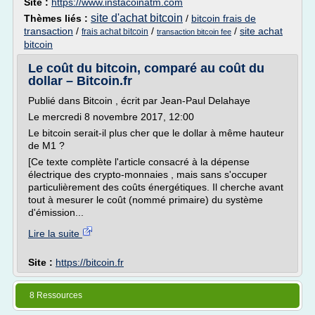
Site :
https://www.instacoinatm.com
site d'achat bitcoin
Thèmes liés :
/
bitcoin frais de
transaction
/
/
/
site achat
frais achat bitcoin
transaction bitcoin fee
bitcoin
Le coût du bitcoin, comparé au coût du
dollar – Bitcoin.fr
Publié dans Bitcoin , écrit par Jean-Paul Delahaye
Le mercredi 8 novembre 2017, 12:00
Le bitcoin serait-il plus cher que le dollar à même hauteur
de M1 ?
[Ce texte complète l'article consacré à la dépense
électrique des crypto-monnaies , mais sans s'occuper
particulièrement des coûts énergétiques. Il cherche avant
tout à mesurer le coût (nommé primaire) du système
d'émission...
Lire la suite
Site :
https://bitcoin.fr
8 Ressources