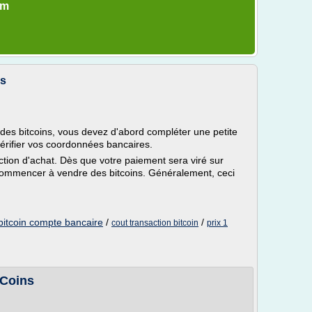
om
ns
es bitcoins, vous devez d'abord compléter une petite
 vérifier vos coordonnées bancaires.
ction d'achat. Dès que votre paiement sera viré sur
commencer à vendre des bitcoins. Généralement, ceci
bitcoin compte bancaire
/
/
cout transaction bitcoin
prix 1
yCoins