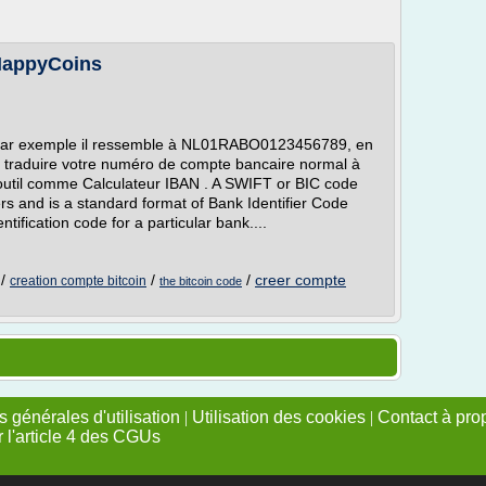
HappyCoins
par exemple il ressemble à NL01RABO0123456789, en
 traduire votre numéro de compte bancaire normal à
 outil comme Calculateur IBAN . A SWIFT or BIC code
rs and is a standard format of Bank Identifier Code
ification code for a particular bank....
/
/
/
creer compte
creation compte bitcoin
the bitcoin code
 générales d'utilisation
|
Utilisation des cookies
|
Contact à pro
r l'article 4 des CGUs