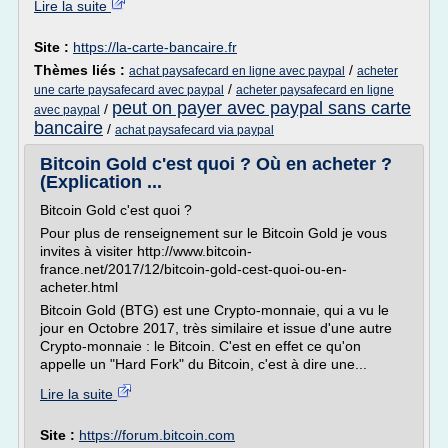
Lire la suite
Site :
https://la-carte-bancaire.fr
Thèmes liés :
/
achat paysafecard en ligne avec paypal
acheter
/
une carte paysafecard avec paypal
acheter paysafecard en ligne
peut on payer avec paypal sans carte
/
avec paypal
bancaire
/
achat paysafecard via paypal
Bitcoin Gold c'est quoi ? Où en acheter ?
(Explication ...
Bitcoin Gold c'est quoi ?
Pour plus de renseignement sur le Bitcoin Gold je vous
invites à visiter http://www.bitcoin-
france.net/2017/12/bitcoin-gold-cest-quoi-ou-en-
acheter.html
Bitcoin Gold (BTG) est une Crypto-monnaie, qui a vu le
jour en Octobre 2017, très similaire et issue d'une autre
Crypto-monnaie : le Bitcoin. C'est en effet ce qu'on
appelle un "Hard Fork" du Bitcoin, c'est à dire une...
Lire la suite
Site :
https://forum.bitcoin.com