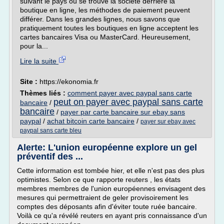
suivant le pays où se trouve la société derrière la
boutique en ligne, les méthodes de paiement peuvent
différer. Dans les grandes lignes, nous savons que
pratiquement toutes les boutiques en ligne acceptent les
cartes bancaires Visa ou MasterCard. Heureusement,
pour la...
Lire la suite
Site :
https://ekonomia.fr
Thèmes liés :
comment payer avec paypal sans carte
peut on payer avec paypal sans carte
bancaire
/
bancaire
/
payer par carte bancaire sur ebay sans
paypal
/
achat bitcoin carte bancaire
/
payer sur ebay avec
paypal sans carte bleu
Alerte: L'union européenne explore un gel
préventif des ...
Cette information est tombée hier, et elle n'est pas des plus
optimistes. Selon ce que rapporte reuters , les états
membres membres de l'union européennes envisagent des
mesures qui permettraient de geler provisoirement les
comptes des déposants afin d'éviter toute ruée bancaire.
Voilà ce qu'a révélé reuters en ayant pris connaissance d'un