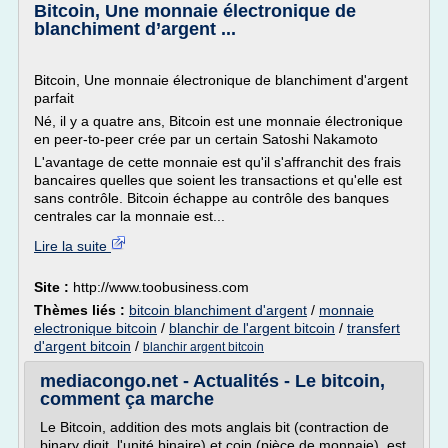
Bitcoin, Une monnaie électronique de
blanchiment d’argent ...
Bitcoin, Une monnaie électronique de blanchiment d'argent
parfait
Né, il y a quatre ans, Bitcoin est une monnaie électronique
en peer-to-peer crée par un certain Satoshi Nakamoto
L'avantage de cette monnaie est qu'il s'affranchit des frais
bancaires quelles que soient les transactions et qu'elle est
sans contrôle. Bitcoin échappe au contrôle des banques
centrales car la monnaie est...
Lire la suite
Site :
http://www.toobusiness.com
Thèmes liés :
bitcoin blanchiment d'argent
/
monnaie
electronique bitcoin
/
blanchir de l'argent bitcoin
/
transfert
d'argent bitcoin
/
blanchir argent bitcoin
mediacongo.net - Actualités - Le bitcoin,
comment ça marche
Le Bitcoin, addition des mots anglais bit (contraction de
binary digit, l'unité binaire) et coin (pièce de monnaie), est