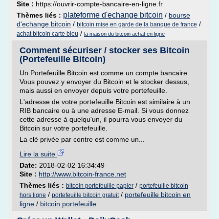
Site :
https://ouvrir-compte-bancaire-en-ligne.fr
plateforme d'echange bitcoin
Thèmes liés :
/
bourse
d'echange bitcoin
/
/
bitcoin mise en garde de la banque de france
/
achat bitcoin carte bleu
la maison du bitcoin achat en ligne
Comment sécuriser / stocker ses Bitcoin
(Portefeuille Bitcoin)
Un Portefeuille Bitcoin est comme un compte bancaire.
Vous pouvez y envoyer du Bitcoin et le stocker dessus,
mais aussi en envoyer depuis votre portefeuille.
L'adresse de votre portefeuille Bitcoin est similaire à un
RIB bancaire ou à une adresse E-mail. Si vous donnez
cette adresse à quelqu'un, il pourra vous envoyer du
Bitcoin sur votre portefeuille.
La clé privée par contre est comme un...
Lire la suite
Date:
2018-02-02 16:34:49
Site :
http://www.bitcoin-france.net
Thèmes liés :
/
bitcoin portefeuille papier
portefeuille bitcoin
/
/
portefeuille bitcoin en
hors ligne
portefeuille bitcoin gratuit
ligne
/
bitcoin portefeuille