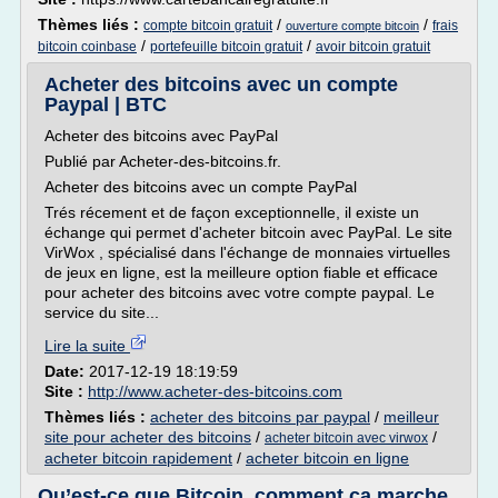
Thèmes liés :
/
/
compte bitcoin gratuit
frais
ouverture compte bitcoin
/
/
bitcoin coinbase
portefeuille bitcoin gratuit
avoir bitcoin gratuit
Acheter des bitcoins avec un compte
Paypal | BTC
Acheter des bitcoins avec PayPal
Publié par Acheter-des-bitcoins.fr.
Acheter des bitcoins avec un compte PayPal
Trés récement et de façon exceptionnelle, il existe un
échange qui permet d'acheter bitcoin avec PayPal. Le site
VirWox , spécialisé dans l'échange de monnaies virtuelles
de jeux en ligne, est la meilleure option fiable et efficace
pour acheter des bitcoins avec votre compte paypal. Le
service du site...
Lire la suite
Date:
2017-12-19 18:19:59
Site :
http://www.acheter-des-bitcoins.com
Thèmes liés :
acheter des bitcoins par paypal
/
meilleur
site pour acheter des bitcoins
/
/
acheter bitcoin avec virwox
acheter bitcoin rapidement
/
acheter bitcoin en ligne
Qu’est-ce que Bitcoin, comment ça marche