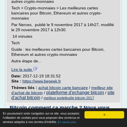
autres crypto-monnaies
Tech > Crypto-monnaies > Les meilleures cartes
bancaires pour Bitcoin, Ethereum et autres crypto-
monnaies
Par Nerces, publié le 9 novembre 2017 à 14h27, modifié
le 29 novembre 2017 à 12h30.
14 minutes
Tech
Guide : les meilleures cartes bancaires pour Bitcoin,
Ethereum et autres crypto-monnaies
Autre étape de...
Lire la suite
Date:
2017-12-19 18:31:52
Site :
https://www.begeek.fr
Thèmes liés :
achat bitcoin carte bancaire
/
meilleur site
plateforme d'echange bitcoin
site
d'achat de bitcoin
/
/
d'achat bitcoin
/
meilleur portefeuille bitcoin 2017
Bitcoin comment ça marche ? Nous vous
répondons
En poursuivant votre navigation sur ce site, vous acceptez
X
l'utilisation de cookies pour vous proposer des contenus et
0
services adaptés à vos centres d'intérêts.
En savoir plus