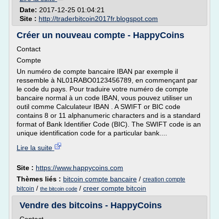
Date:
2017-12-25 01:04:21
Site :
http://traderbitcoin2017fr.blogspot.com
Créer un nouveau compte - HappyCoins
Contact
Compte
Un numéro de compte bancaire IBAN par exemple il
ressemble à NL01RABO0123456789, en commençant par
le code du pays. Pour traduire votre numéro de compte
bancaire normal à un code IBAN, vous pouvez utiliser un
outil comme Calculateur IBAN . A SWIFT or BIC code
contains 8 or 11 alphanumeric characters and is a standard
format of Bank Identifier Code (BIC). The SWIFT code is an
unique identification code for a particular bank....
Lire la suite
Site :
https://www.happycoins.com
Thèmes liés :
bitcoin compte bancaire
/
creation compte
/
/
creer compte bitcoin
bitcoin
the bitcoin code
Vendre des bitcoins - HappyCoins