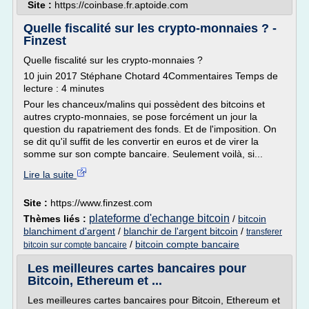
Site :
https://coinbase.fr.aptoide.com
Quelle fiscalité sur les crypto-monnaies ? -
Finzest
Quelle fiscalité sur les crypto-monnaies ?
10 juin 2017 Stéphane Chotard 4Commentaires Temps de
lecture : 4 minutes
Pour les chanceux/malins qui possèdent des bitcoins et
autres crypto-monnaies, se pose forcément un jour la
question du rapatriement des fonds. Et de l'imposition. On
se dit qu'il suffit de les convertir en euros et de virer la
somme sur son compte bancaire. Seulement voilà, si...
Lire la suite
Site :
https://www.finzest.com
plateforme d'echange bitcoin
Thèmes liés :
/
bitcoin
blanchiment d'argent
/
blanchir de l'argent bitcoin
/
transferer
/
bitcoin compte bancaire
bitcoin sur compte bancaire
Les meilleures cartes bancaires pour
Bitcoin, Ethereum et ...
Les meilleures cartes bancaires pour Bitcoin, Ethereum et