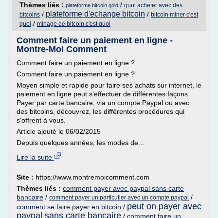
Thèmes liés :
/
quoi acheter avec des
plateforme bitcoin gold
plateforme d'echange bitcoin
/
/
bitcoins
bitcoin miner c'est
/
quoi
minage de bitcoin c'est quoi
Comment faire un paiement en ligne -
Montre-Moi Comment
Comment faire un paiement en ligne ?
Comment faire un paiement en ligne ?
Moyen simple et rapide pour faire ses achats sur internet, le
paiement en ligne peut s'effectuer de différentes façons.
Payer par carte bancaire, via un compte Paypal ou avec
des bitcoins, découvrez, les différentes procédures qui
s'offrent à vous.
Article ajouté le 06/02/2015
Depuis quelques années, les modes de...
Lire la suite
Site :
https://www.montremoicomment.com
Thèmes liés :
comment payer avec paypal sans carte
bancaire
/
/
comment payer un particulier avec un compte paypal
peut on payer avec
comment se faire payer en bitcoin
/
paypal sans carte bancaire
/
comment faire un