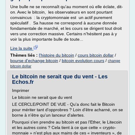
Une bulle ne se reconnaît qu'au moment où elle éclate, dit-
on. Avec le bitcoin, les observateurs en sont pourtant
convaincus : la cryptomonnaie est un actif purement
spéculatif . Sa hausse ne correspond à aucune donnée
fondamentale de marché, et les cours se dirigent tout droit
vers une correction massive. Certains n'hésitent pas à y
voir la plus importante bulle de toute...
Lire la suite
Thèmes liés :
l'histoire du bitcoin
/
cours bitcoin dollar
/
bourse d'echange bitcoin
/
bitcoin evolution cours
/
change
bitcoin dollar
Le bitcoin ne serait que du vent - Les
Echos.fr
Imprimer
Le bitcoin ne serait que du vent
LE CERCLE/POINT DE VUE - Qu'a donc fait le Bitcoin
pour mériter tant d'opprobres ? Loin d'être acharné, on se
borne à n'être qu'un lanceur d'alertes.
Pourquoi s'en prendre au bitcoin et pas l'Ether, le Litecoin
et les autres coins ? Cela tient à ce que cette « crypto-
monnaie » n'est plus aux mains de ces « inventeurs », de