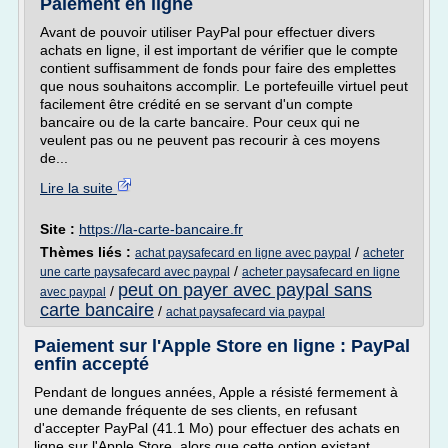
Paiement en ligne
Avant de pouvoir utiliser PayPal pour effectuer divers
achats en ligne, il est important de vérifier que le compte
contient suffisamment de fonds pour faire des emplettes
que nous souhaitons accomplir. Le portefeuille virtuel peut
facilement être crédité en se servant d'un compte
bancaire ou de la carte bancaire. Pour ceux qui ne
veulent pas ou ne peuvent pas recourir à ces moyens
de...
Lire la suite
Site :
https://la-carte-bancaire.fr
Thèmes liés :
/
achat paysafecard en ligne avec paypal
acheter
/
une carte paysafecard avec paypal
acheter paysafecard en ligne
peut on payer avec paypal sans
/
avec paypal
carte bancaire
/
achat paysafecard via paypal
Paiement sur l'Apple Store en ligne : PayPal
enfin accepté
Pendant de longues années, Apple a résisté fermement à
une demande fréquente de ses clients, en refusant
d'accepter PayPal (41.1 Mo) pour effectuer des achats en
ligne sur l'Apple Store, alors que cette option existant