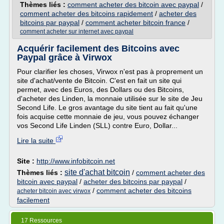
Thèmes liés :
comment acheter des bitcoin avec paypal
/
comment acheter des bitcoins rapidement
/
acheter des
bitcoins par paypal
/
comment acheter bitcoin france
/
comment acheter sur internet avec paypal
Acquérir facilement des Bitcoins avec
Paypal grâce à Virwox
Pour clarifier les choses, Virwox n'est pas à proprement un
site d'achat/vente de Bitcoin. C'est en fait un site qui
permet, avec des Euros, des Dollars ou des Bitcoins,
d'acheter des Linden, la monnaie utilisée sur le site de Jeu
Second Life. Le gros avantage du site tient au fait qu'une
fois acquise cette monnaie de jeu, vous pouvez échanger
vos Second Life Linden (SLL) contre Euro, Dollar...
Lire la suite
Site :
http://www.infobitcoin.net
site d'achat bitcoin
Thèmes liés :
/
comment acheter des
bitcoin avec paypal
/
acheter des bitcoins par paypal
/
/
comment acheter des bitcoins
acheter bitcoin avec virwox
facilement
17 Ressources