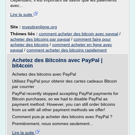
Cependant, il est important de savoir que les paiements
avec...
Lire la suite
Site :
investirenligne.org
Thèmes liés :
comment acheter des bitcoin avec paypal
/
acheter des bitcoins par paypal
/
comment faire pour
acheter des bitcoins
/
comment acheter en ligne avec
paypal
/
comment acheter des bitcoins rapidement
Achetez des Bitcoins avec PayPal |
bit4coin
Achetez des bitcoins avec PayPal
Utilisez PayPal pour obtenir des cartes cadeaux Bitcoin
par courrier
PayPal recently stopped accepting PayPal payments for
Bitcoin purchases, so we had to disable PayPal as
payment method. However, you can still order bitcoins
from us with all other payment methods we offer!
Comment puis-je acheter des bitcoins avec PayPal ?
Premièrement, nous sommes seulement...
Lire la suite