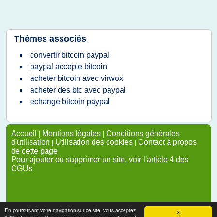
Thèmes associés
convertir bitcoin paypal
paypal accepte bitcoin
acheter bitcoin avec virwox
acheter des btc avec paypal
echange bitcoin paypal
Accueil
|
Mentions légales
|
Conditions générales
d'utilisation
|
Utilisation des cookies
|
Contact à propos
de cette page
Pour ajouter ou supprimer un site, voir l'article 4 des
CGUs
En poursuivant votre navigation sur ce site, vous acceptez
X