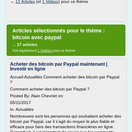
→
13 Articles
(et
1 Vidéos
) pour ce thème
Articles sélectionnés pour le thème :
bitcoin avec paypal
17 articles
→
Voir également
1 Vidéos
pour ce thème
Acheter des bitcoin par Paypal maintenant |
Investir en ligne
Accueil Actualités Comment acheter des bitcoin par Paypal
?
Comment acheter des bitcoin par Paypal ?
Posted By: Alain Chevriet on:
05/11/2017
In: Actualités
Nombreuses sont les personnes qui souhaitent acheter des
bitcoin par Paypal, car il s'agit du moyen le plus fiable et
efficace pour faire des transactions financières en ligne.