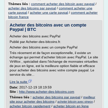
Thèmes liés :
comment acheter des bitcoin avec paypal
/
acheter des bitcoins par paypal
/
comment acheter une
carte paypal
/
acheter une carte paypal
/
comment acheter
bitcoin france
Acheter des bitcoins avec un compte
Paypal | BTC
Acheter des bitcoins avec PayPal
Publié par Acheter-des-bitcoins.fr.
Acheter des bitcoins avec un compte PayPal
Trés récement et de façon exceptionnelle, il existe un
échange qui permet d'acheter bitcoin avec PayPal. Le site
VirWox , spécialisé dans l'échange de monnaies virtuelles
de jeux en ligne, est la meilleure option fiable et efficace
pour acheter des bitcoins avec votre compte paypal. Le
service du site...
Lire la suite
Date:
2017-12-19 18:19:59
Site :
http://www.acheter-des-bitcoins.com
Thèmes liés :
acheter des bitcoins par paypal
/
meilleur
site pour acheter des bitcoins
/
/
acheter bitcoin avec virwox
acheter bitcoin rapidement
/
acheter bitcoin en ligne