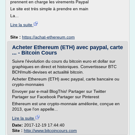
prennent en charge les virements Paypal
Le site est très simple à prendre en main
La...
Lire la suite
Site :
https://achat-ethereum.com
Acheter Ethereum (ETH) avec paypal, carte
... - Bitcoin Cours
Suivre l'évolution du cours du bitcoin euro et dollar sur
graphiques en direct et historiques. Convertisseur BTC
BCH/multi-devises et actualité bitcoin.
Acheter Ethereum (ETH) avec paypal, carte bancaire ou
crypto-monnaies
Envoyer par e-mail BlogThis! Partager sur Twitter
Partager sur Facebook Partager sur Pinterest
Ethereum est une crypto-monnaie améliorée, conçue en
2013, que l'on appelle...
Lire la suite
Date:
2017-12-19 17:44:40
Site :
http://www.bitcoincours.com