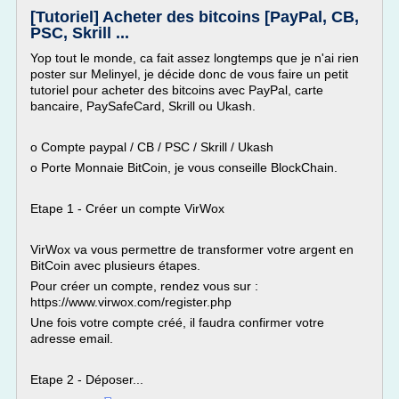
[Tutoriel] Acheter des bitcoins [PayPal, CB,
PSC, Skrill ...
Yop tout le monde, ca fait assez longtemps que je n'ai rien
poster sur Melinyel, je décide donc de vous faire un petit
tutoriel pour acheter des bitcoins avec PayPal, carte
bancaire, PaySafeCard, Skrill ou Ukash.
o Compte paypal / CB / PSC / Skrill / Ukash
o Porte Monnaie BitCoin, je vous conseille BlockChain.
Etape 1 - Créer un compte VirWox
VirWox va vous permettre de transformer votre argent en
BitCoin avec plusieurs étapes.
Pour créer un compte, rendez vous sur :
https://www.virwox.com/register.php
Une fois votre compte créé, il faudra confirmer votre
adresse email.
Etape 2 - Déposer...