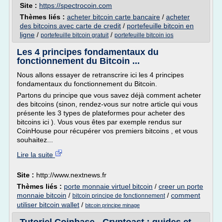
Site :
https://spectrocoin.com
Thèmes liés :
acheter bitcoin carte bancaire
/
acheter
des bitcoins avec carte de credit
/
portefeuille bitcoin en
ligne
/
/
portefeuille bitcoin gratuit
portefeuille bitcoin ios
Les 4 principes fondamentaux du
fonctionnement du Bitcoin ...
Nous allons essayer de retranscrire ici les 4 principes
fondamentaux du fonctionnement du Bitcoin.
Partons du principe que vous savez déjà comment acheter
des bitcoins (sinon, rendez-vous sur notre article qui vous
présente les 3 types de plateformes pour acheter des
bitcoins ici ). Vous vous êtes par exemple rendus sur
CoinHouse pour récupérer vos premiers bitcoins , et vous
souhaitez...
Lire la suite
Site :
http://www.nextnews.fr
Thèmes liés :
porte monnaie virtuel bitcoin
/
creer un porte
monnaie bitcoin
/
/
comment
bitcoin principe de fonctionnement
utiliser bitcoin wallet
/
bitcoin principe minage