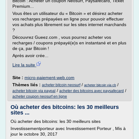
Bitcoin : Acheter un coupon Neosurf, Paysafecard, Ticket
Premium...
Vous êtes un utilisateur du « Bitcoin » et désirez acheter
vos recharges prépayées en ligne pour pouvoir effectuer
vos achats plus librement sur les sites internet marchands
?
Découvrez Gueez.com , vous pourrez acheter vos
recharges / coupons prépayé(e)s en instantané et en plus
de ça, par Bitcoin !
Après avoir crée...
Lire la suite
Site :
micro-paiement-web.com
Thèmes liés :
/
/
acheter bitcoin neosurf
acheter bitcoin via cb
/
/
acheter bitcoin via paypal
acheter des bitcoins avec paysafecard
acheter coupon neosurf en ligne
Où acheter des bitcoins: les 30 meilleurs
sites ...
Où acheter des bitcoins: les 30 meilleurs sites
Investissementporteur avec Investissement Porteur , Mis à
jour le octobre 30, 2017