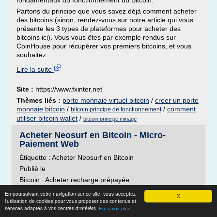
fondamentaux du fonctionnement du Bitcoin.
Partons du principe que vous savez déjà comment acheter
des bitcoins (sinon, rendez-vous sur notre article qui vous
présente les 3 types de plateformes pour acheter des
bitcoins ici). Vous vous êtes par exemple rendus sur
CoinHouse pour récupérer vos premiers bitcoins, et vous
souhaitez...
Lire la suite
Site :
https://www.fxinter.net
Thèmes liés :
porte monnaie virtuel bitcoin
/
creer un porte
monnaie bitcoin
/
/
comment
bitcoin principe de fonctionnement
utiliser bitcoin wallet
/
bitcoin principe minage
Acheter Neosurf en Bitcoin - Micro-
Paiement Web
Étiquette : Acheter Neosurf en Bitcoin
Publié le
Bitcoin : Acheter recharge prépayée
Bitcoin : Acheter un coupon Neosurf, Paysafecard, Ticket
En poursuivant votre navigation sur ce site, vous acceptez
X
Premium...
l'utilisation de cookies pour vous proposer des contenus et
services adaptés à vos centres d'intérêts.
En savoir plus
Vous êtes un utilisateur du « Bitcoin » et désirez acheter