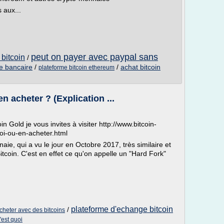
 aux...
peut on payer avec paypal sans
bitcoin
/
te bancaire
/
/
achat bitcoin
plateforme bitcoin ethereum
n acheter ? (Explication ...
n Gold je vous invites à visiter http://www.bitcoin-
uoi-ou-en-acheter.html
ie, qui a vu le jour en Octobre 2017, très similaire et
itcoin. C'est en effet ce qu'on appelle un "Hard Fork"
plateforme d'echange bitcoin
/
cheter avec des bitcoins
'est quoi