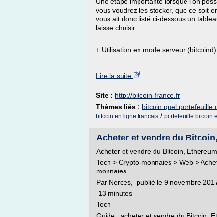
Une étape importante lorsque l'on possèd
vous voudrez les stocker, que ce soit en
vous ait donc listé ci-dessous un tablea
laisse choisir
+ Utilisation en mode serveur (bitcoind)
-...
Lire la suite
Site :
http://bitcoin-france.fr
Thèmes liés :
bitcoin quel portefeuille 
/
bitcoin en ligne francais
portefeuille bitcoin 
Acheter et vendre du Bitcoin,
Acheter et vendre du Bitcoin, Ethereum
Tech > Crypto-monnaies > Web > Achete
monnaies
Par Nerces, publié le 9 novembre 201
13 minutes
Tech
Guide : acheter et vendre du Bitcoin, 