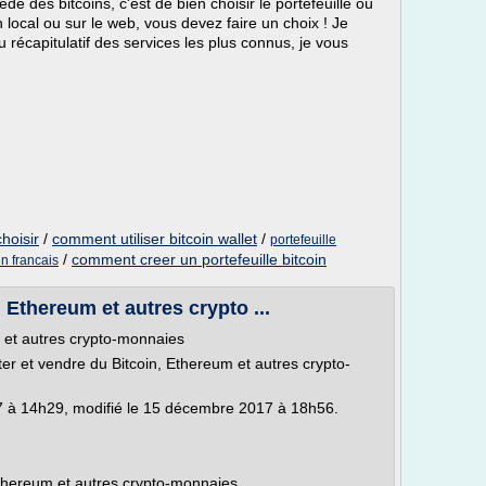
e des bitcoins, c'est de bien choisir le portefeuille où
 local ou sur le web, vous devez faire un choix ! Je
u récapitulatif des services les plus connus, je vous
choisir
/
comment utiliser bitcoin wallet
/
portefeuille
/
comment creer un portefeuille bitcoin
en francais
 Ethereum et autres crypto ...
 et autres crypto-monnaies
r et vendre du Bitcoin, Ethereum et autres crypto-
7 à 14h29, modifié le 15 décembre 2017 à 18h56.
Ethereum et autres crypto-monnaies