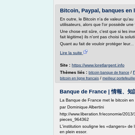
Bitcoin, Paypal, banques en l
En outre, le Bitcoin n'a de valeur qu'au
utilisateurs, alors que l'or possède une
Une chose est sûre, c'est que si les inve
fait légitime) ils n'ont pas choisi la solu
Quant au fait de vouloir protéger leur...
Lire la suite
Site :
https://www.loretlargent.info
Thèmes liés :
/
bitcoin banque de france
/
bitcoin en ligne francais
meilleur portefeuille
Banque de France | 情報、
La Banque de France met le bitcoin en
par Dominique Albertini
http://www.liberation.fr/economie/2013
pieces_964362
L'institution souligne les «dangers» de
en plein essor.