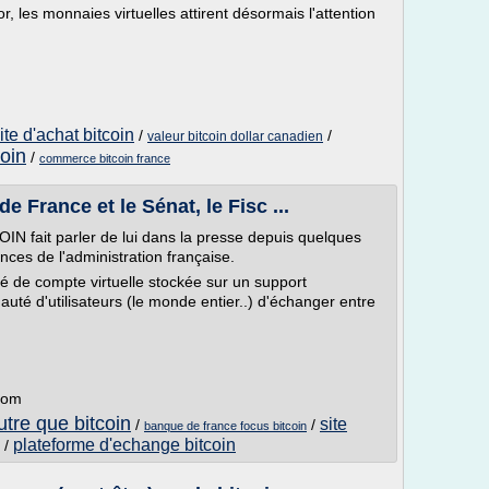
r, les monnaies virtuelles attirent désormais l'attention
ite d'achat bitcoin
/
/
valeur bitcoin dollar canadien
coin
/
commerce bitcoin france
 France et le Sénat, le Fisc ...
OIN fait parler de lui dans la presse depuis quelques
tances de l'administration française.
é de compte virtuelle stockée sur un support
té d'utilisateurs (le monde entier..) d'échanger entre
com
utre que bitcoin
site
/
/
banque de france focus bitcoin
plateforme d'echange bitcoin
/