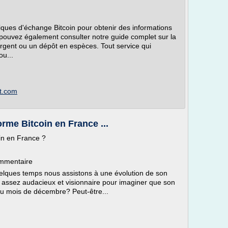
iques d'échange Bitcoin pour obtenir des informations
 pouvez également consulter notre guide complet sur la
argent ou un dépôt en espèces. Tout service qui
ou...
ot.com
orme Bitcoin en France ...
oin en France ?
ommentaire
quelques temps nous assistons à une évolution de son
été assez audacieux et visionnaire pour imaginer que son
 au mois de décembre? Peut-être...