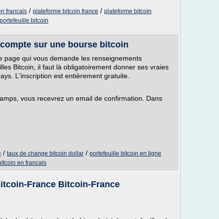
/
/
en francais
plateforme bitcoin france
plateforme bitcoin
portefeuille bitcoin
n compte sur une bourse bitcoin
ère page qui vous demande les renseignements
les Bitcoin, il faut là obligatoirement donner ses vraies
s. L'inscription est entièrement gratuite.
hamps, vous recevrez un email de confirmation. Dans
/
/
e
taux de change bitcoin dollar
portefeuille bitcoin en ligne
bitcoin en francais
 Bitcoin-France Bitcoin-France