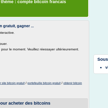
e thème : compte bitcoin francais
n gratuit, gagner ...
nteractive.
ouer.
le pour le moment. Veuillez réessayer ultérieurement.
Sous
v
/
/
 site bitcoin gratuit
portefeuille bitcoin gratuit
obtenir bitcoin
 pour acheter des bitcoins