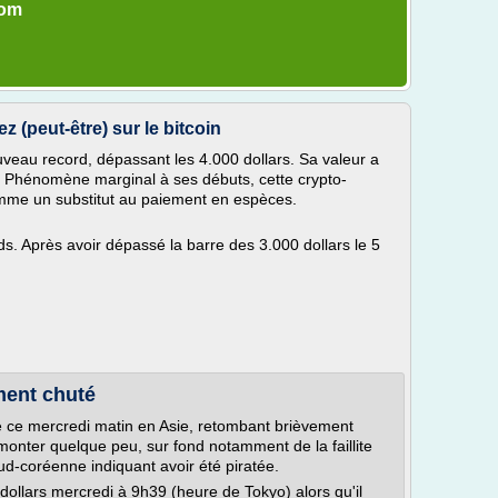
com
 (peut-être) sur le bitcoin
uveau record, dépassant les 4.000 dollars. Sa valeur a
r. Phénomène marginal à ses débuts, cette crypto-
me un substitut au paiement en espèces.
ds. Après avoir dépassé la barre des 3.000 dollars le 5
ment chuté
é ce mercredi matin en Asie, retombant brièvement
emonter quelque peu, sur fond notamment de la faillite
ud-coréenne indiquant avoir été piratée.
dollars mercredi à 9h39 (heure de Tokyo) alors qu'il