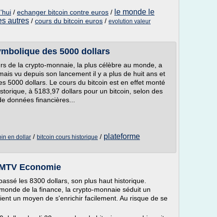
le monde le
'hui
/
echanger bitcoin contre euros
/
es autres
/
cours du bitcoin euros
/
evolution valeur
symbolique des 5000 dollars
urs de la crypto-monnaie, la plus célèbre au monde, a
mais vu depuis son lancement il y a plus de huit ans et
s 5000 dollars. Le cours du bitcoin est en effet monté
torique, à 5183,97 dollars pour un bitcoin, selon des
de données financières...
plateforme
/
/
oin en dollar
bitcoin cours historique
 BFMTV Economie
passé les 8300 dollars, son plus haut historique.
monde de la finance, la crypto-monnaie séduit un
ent un moyen de s'enrichir facilement. Au risque de se