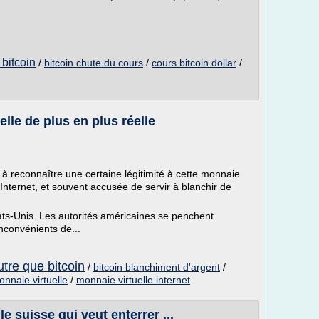
bitcoin
/
bitcoin chute du cours
/
cours bitcoin dollar
/
elle de plus en plus réelle
 reconnaître une certaine légitimité à cette monnaie
r Internet, et souvent accusée de servir à blanchir de
tats-Unis. Les autorités américaines se penchent
nconvénients de...
utre que bitcoin
/
bitcoin blanchiment d'argent
/
nnaie virtuelle
/
monnaie virtuelle internet
le suisse qui veut enterrer ...