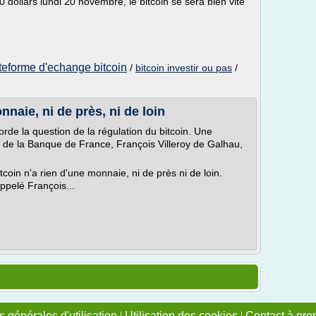
dollars lundi 20 novembre, le bitcoin se sera bien vite
teforme d'echange bitcoin
/
bitcoin investir ou pas
/
nnaie, ni de près, ni de loin
rde la question de la régulation du bitcoin. Une
r de la Banque de France, François Villeroy de Galhau,
itcoin n'a rien d'une monnaie, ni de près ni de loin.
appelé François...
 générales d'utilisation
|
Utilisation des cookies
|
Contact à pro