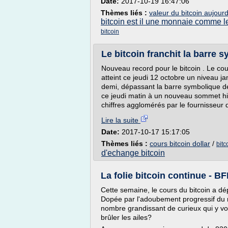
Date:
2017-10-19 16:47:06
Thèmes liés :
valeur du bitcoin aujourd
bitcoin est il une monnaie comme l
bitcoin
Le bitcoin franchit la barre 
Nouveau record pour le bitcoin . Le co
atteint ce jeudi 12 octobre un niveau ja
demi, dépassant la barre symbolique de
ce jeudi matin à un nouveau sommet his
chiffres agglomérés par le fournisseur 
Lire la suite
Date:
2017-10-17 15:17:05
Thèmes liés :
cours bitcoin dollar
/
bitc
d'echange bitcoin
La folie bitcoin continue -
Cette semaine, le cours du bitcoin a dé
Dopée par l'adoubement progressif du 
nombre grandissant de curieux qui y voi
brûler les ailes?