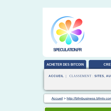
SPECULATION.FR
ACHETER DES BITCOIN
CRE
ACCUEIL
| CLASSEMENT :
SITES
,
AU
Accueil
>
http://bfmbusiness.bfmtv.co