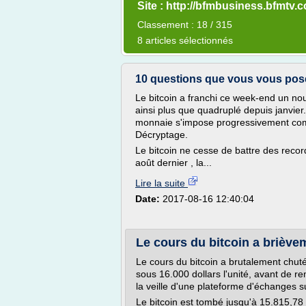
Site : http://bfmbusiness.bfmtv.
Classement : 18 / 315
8 articles sélectionnés
10 questions que vous vous posez
Le bitcoin a franchi ce week-end un no
ainsi plus que quadruplé depuis janvie
monnaie s'impose progressivement com
Décryptage.
Le bitcoin ne cesse de battre des recor
août dernier , la...
Lire la suite
Date:
2017-08-16 12:40:04
Le cours du bitcoin a briève
Le cours du bitcoin a brutalement chut
sous 16.000 dollars l'unité, avant de r
la veille d'une plateforme d'échanges s
Le bitcoin est tombé jusqu'à 15.815,78 