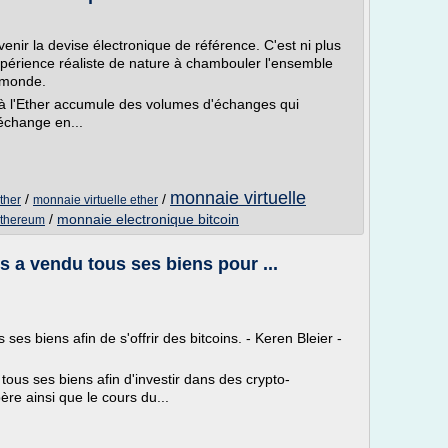
venir la devise électronique de référence. C'est ni plus
xpérience réaliste de nature à chambouler l'ensemble
e monde.
jà l'Ether accumule des volumes d'échanges qui
'échange en...
monnaie virtuelle
/
/
ther
monnaie virtuelle ether
/
monnaie electronique bitcoin
ethereum
s a vendu tous ses biens pour ...
es biens afin de s'offrir des bitcoins. - Keren Bleier -
tous ses biens afin d'investir dans des crypto-
e ainsi que le cours du...