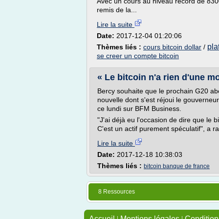
Avec un cours au niveau record de 8300 
remis de la...
Lire la suite
Date:
2017-12-04 01:20:06
pla
Thèmes liés :
cours bitcoin dollar
/
se creer un compte bitcoin
« Le bitcoin n'a rien d'une mo
Bercy souhaite que le prochain G20 abo
nouvelle dont s'est réjoui le gouverneu
ce lundi sur BFM Business.
"J'ai déjà eu l'occasion de dire que le b
C'est un actif purement spéculatif", a r
Lire la suite
Date:
2017-12-18 10:38:03
Thèmes liés :
bitcoin banque de france
8 Ressources
Accueil
|
Mentions légales
|
Conditions