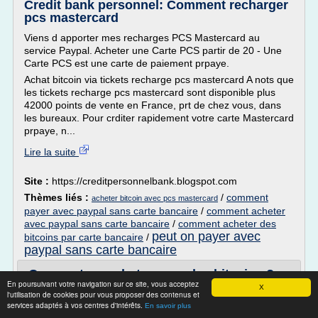
Credit bank personnel: Comment recharger
pcs mastercard
Viens d apporter mes recharges PCS Mastercard au
service Paypal. Acheter une Carte PCS partir de 20 - Une
Carte PCS est une carte de paiement prpaye.
Achat bitcoin via tickets recharge pcs mastercard A nots que
les tickets recharge pcs mastercard sont disponible plus
42000 points de vente en France, prt de chez vous, dans
les bureaux. Pour crditer rapidement votre carte Mastercard
prpaye, n...
Lire la suite
Site :
https://creditpersonnelbank.blogspot.com
Thèmes liés :
/
comment
acheter bitcoin avec pcs mastercard
payer avec paypal sans carte bancaire
/
comment acheter
avec paypal sans carte bancaire
/
comment acheter des
peut on payer avec
bitcoins par carte bancaire
/
paypal sans carte bancaire
Que peut-on acheter avec des bitcoins ? -
En poursuivant votre navigation sur ce site, vous acceptez
Le Parisien
X
l'utilisation de cookies pour vous proposer des contenus et
services adaptés à vos centres d'intérêts.
La Maison du Bitcoin à Paris propose des formations pour
En savoir plus