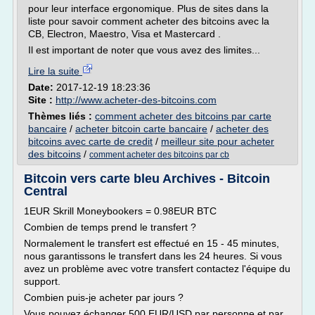
pour leur interface ergonomique. Plus de sites dans la
liste pour savoir comment acheter des bitcoins avec la
CB, Electron, Maestro, Visa et Mastercard .
Il est important de noter que vous avez des limites...
Lire la suite
Date:
2017-12-19 18:23:36
Site :
http://www.acheter-des-bitcoins.com
Thèmes liés :
comment acheter des bitcoins par carte
bancaire
/
acheter bitcoin carte bancaire
/
acheter des
bitcoins avec carte de credit
/
meilleur site pour acheter
des bitcoins
/
comment acheter des bitcoins par cb
Bitcoin vers carte bleu Archives - Bitcoin
Central
1EUR Skrill Moneybookers = 0.98EUR BTC
Combien de temps prend le transfert ?
Normalement le transfert est effectué en 15 - 45 minutes,
nous garantissons le transfert dans les 24 heures. Si vous
avez un problème avec votre transfert contactez l'équipe du
support.
Combien puis-je acheter par jours ?
Vous pouvez échanger 500 EUR/USD par personne et par