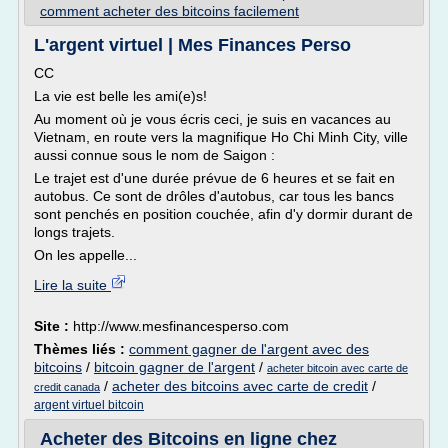
comment acheter des bitcoins facilement
L'argent virtuel | Mes Finances Perso
CC
La vie est belle les ami(e)s!
Au moment où je vous écris ceci, je suis en vacances au
Vietnam, en route vers la magnifique Ho Chi Minh City, ville
aussi connue sous le nom de Saigon :
Le trajet est d'une durée prévue de 6 heures et se fait en
autobus. Ce sont de drôles d'autobus, car tous les bancs
sont penchés en position couchée, afin d'y dormir durant de
longs trajets.
On les appelle...
Lire la suite
Site :
http://www.mesfinancesperso.com
Thèmes liés :
comment gagner de l'argent avec des
bitcoins
/
bitcoin gagner de l'argent
/
acheter bitcoin avec carte de
/
acheter des bitcoins avec carte de credit
/
credit canada
argent virtuel bitcoin
Acheter des Bitcoins en ligne chez