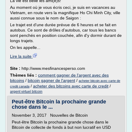
La vie est belle les ami(e)s!
Au moment où je vous écris ceci, je suis en vacances au
Vietnam, en route vers la magnifique Ho Chi Minh City, ville
aussi connue sous le nom de Saigon :
Le trajet est d'une durée prévue de 6 heures et se fait en
autobus. Ce sont de drôles d'autobus, car tous les bancs
sont penchés en position couchée, afin d'y dormir durant de
longs trajets.
On les appelle...
Lire la suite
Site :
http://www.mesfinancesperso.com
Thèmes liés :
comment gagner de l'argent avec des
bitcoins
/
bitcoin gagner de l'argent
/
acheter bitcoin avec carte de
/
acheter des bitcoins avec carte de credit
/
credit canada
argent virtuel bitcoin
Peut-être Bitcoin la prochaine grande
chose dans le ...
November 3, 2017 Nouvelles de Bitcoin
Peut-être Bitcoin la prochaine grande chose dans le
Bitcoin de collecte de fonds à but non lucratif en USD