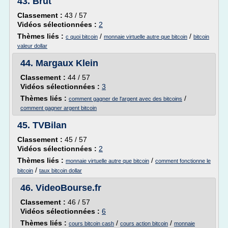
43.
Brut
Classement :
43 / 57
Vidéos sélectionnées :
2
Thèmes liés :
/
/
c quoi bitcoin
monnaie virtuelle autre que bitcoin
bitcoin
valeur dollar
44.
Margaux Klein
Classement :
44 / 57
Vidéos sélectionnées :
3
Thèmes liés :
/
comment gagner de l'argent avec des bitcoins
comment gagner argent bitcoin
45.
TVBilan
Classement :
45 / 57
Vidéos sélectionnées :
2
Thèmes liés :
/
monnaie virtuelle autre que bitcoin
comment fonctionne le
/
bitcoin
taux bitcoin dollar
46.
VideoBourse.fr
Classement :
46 / 57
Vidéos sélectionnées :
6
Thèmes liés :
/
/
cours bitcoin cash
cours action bitcoin
monnaie