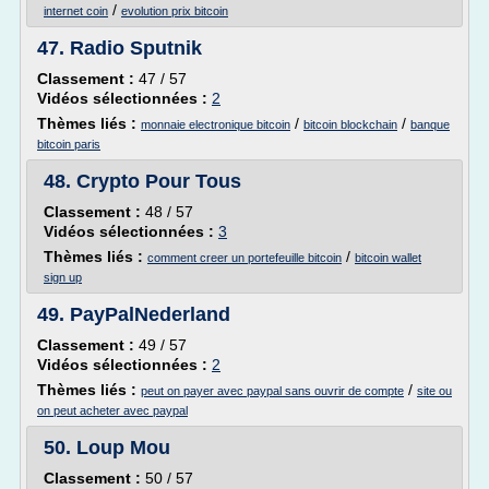
/
internet coin
evolution prix bitcoin
47.
Radio Sputnik
Classement :
47 / 57
Vidéos sélectionnées :
2
Thèmes liés :
/
/
monnaie electronique bitcoin
bitcoin blockchain
banque
bitcoin paris
48.
Crypto Pour Tous
Classement :
48 / 57
Vidéos sélectionnées :
3
Thèmes liés :
/
comment creer un portefeuille bitcoin
bitcoin wallet
sign up
49.
PayPalNederland
Classement :
49 / 57
Vidéos sélectionnées :
2
Thèmes liés :
/
peut on payer avec paypal sans ouvrir de compte
site ou
on peut acheter avec paypal
50.
Loup Mou
Classement :
50 / 57