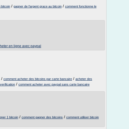
/
/
 bitcoin
gagner de l'argent grace au bitcoin
comment fonctionne le
heter en ligne avec paypal
/
/
comment acheter des bitcoins par carte bancaire
acheter des
/
verification
comment acheter avec paypal sans carte bancaire
/
/
ner 1 bitcoin
comment gagner des bitcoins
comment utiliser bitcoin