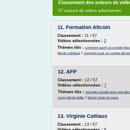
Classement des auteurs de vidé
57 auteurs de vidéos sélectionnés
11.
Formation Altcoin
Classement :
11 / 57
Vidéos sélectionnées :
2
Thèmes liés :
comment ouvrir un compte bitco
/
bitcoin coinbase
comment avoir un compte bitcoin
12.
AFP
Classement :
12 / 57
Vidéos sélectionnées :
7
Thèmes liés :
monnaie virtuelle autre que bitc
/
cours bitcoin dollar
bitcoin chute du cours
13.
Virginie Cattiaux
Classement :
13 / 57
Vidéos sélectionnées :
8