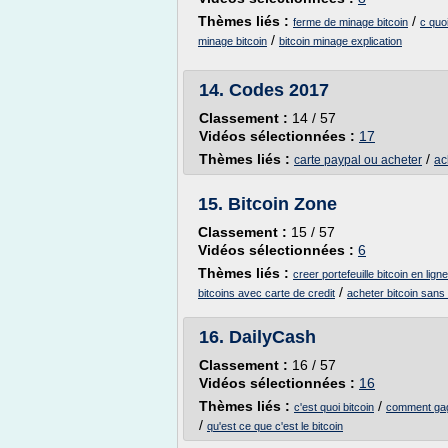
Thèmes liés :
/
ferme de minage bitcoin
c quoi
/
minage bitcoin
bitcoin minage explication
14.
Codes 2017
Classement :
14 / 57
Vidéos sélectionnées :
17
Thèmes liés :
/
carte paypal ou acheter
ac
15.
Bitcoin Zone
Classement :
15 / 57
Vidéos sélectionnées :
6
Thèmes liés :
creer portefeuille bitcoin en ligne
/
bitcoins avec carte de credit
acheter bitcoin sans 
16.
DailyCash
Classement :
16 / 57
Vidéos sélectionnées :
16
Thèmes liés :
/
c'est quoi bitcoin
comment gag
/
qu'est ce que c'est le bitcoin