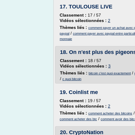
17.
TOULOUSE LIVE
Classement :
17 / 57
Vidéos sélectionnées :
2
Thèmes liés :
comment payer un achat avec pa
/
paypal
comment payer avec paypal entre particuli
monnaie
18.
On n'est plus des pigeons
Classement :
18 / 57
Vidéos sélectionnées :
3
Thèmes liés :
/
bitcoin c'est quoi exactement
/
c quoi bitcoin
19.
Coinlist me
Classement :
19 / 57
Vidéos sélectionnées :
2
Thèmes liés :
comment acheter des bitcoins
/
comment acheter des btc
comment avoir des bitc
20.
CryptoNation