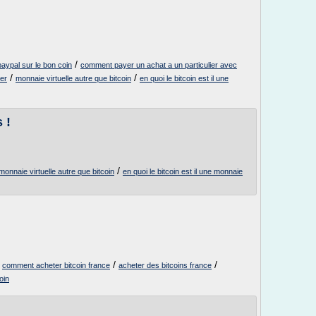
/
ypal sur le bon coin
comment payer un achat a un particulier avec
/
/
er
monnaie virtuelle autre que bitcoin
en quoi le bitcoin est il une
 !
/
monnaie virtuelle autre que bitcoin
en quoi le bitcoin est il une monnaie
/
/
/
comment acheter bitcoin france
acheter des bitcoins france
oin