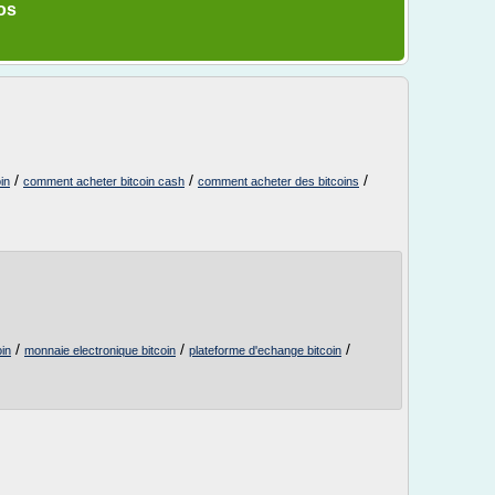
os
/
/
/
in
comment acheter bitcoin cash
comment acheter des bitcoins
/
/
/
oin
monnaie electronique bitcoin
plateforme d'echange bitcoin