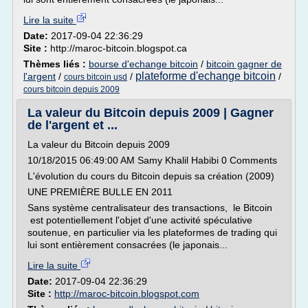
Lire la suite
Date:
2017-09-04 22:36:29
Site :
http://maroc-bitcoin.blogspot.ca
Thèmes liés :
bourse d'echange bitcoin
/
bitcoin gagner de
plateforme d'echange bitcoin
l'argent
/
/
/
cours bitcoin usd
cours bitcoin depuis 2009
La valeur du Bitcoin depuis 2009 | Gagner
de l'argent et ...
La valeur du Bitcoin depuis 2009
10/18/2015 06:49:00 AM Samy Khalil Habibi 0 Comments
L'évolution du cours du Bitcoin depuis sa création (2009)
UNE PREMIÈRE BULLE EN 2011
Sans système centralisateur des transactions, le Bitcoin
est potentiellement l'objet d'une activité spéculative
soutenue, en particulier via les plateformes de trading qui
lui sont entièrement consacrées (le japonais...
Lire la suite
Date:
2017-09-04 22:36:29
Site :
http://maroc-bitcoin.blogspot.com