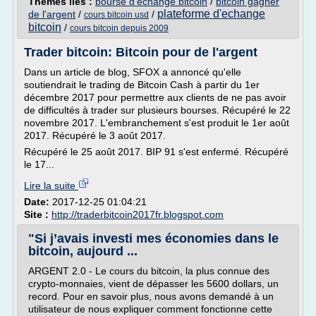
Thèmes liés :
bourse d'echange bitcoin
/
bitcoin gagner
plateforme d'echange
de l'argent
/
/
cours bitcoin usd
bitcoin
/
cours bitcoin depuis 2009
Trader bitcoin: Bitcoin pour de l'argent
Dans un article de blog, SFOX a annoncé qu'elle
soutiendrait le trading de Bitcoin Cash à partir du 1er
décembre 2017 pour permettre aux clients de ne pas avoir
de difficultés à trader sur plusieurs bourses. Récupéré le 22
novembre 2017. L'embranchement s'est produit le 1er août
2017. Récupéré le 3 août 2017.
Récupéré le 25 août 2017. BIP 91 s'est enfermé. Récupéré
le 17...
Lire la suite
Date:
2017-12-25 01:04:21
Site :
http://traderbitcoin2017fr.blogspot.com
"Si j’avais investi mes économies dans le
bitcoin, aujourd ...
ARGENT 2.0 - Le cours du bitcoin, la plus connue des
crypto-monnaies, vient de dépasser les 5600 dollars, un
record. Pour en savoir plus, nous avons demandé à un
utilisateur de nous expliquer comment fonctionne cette