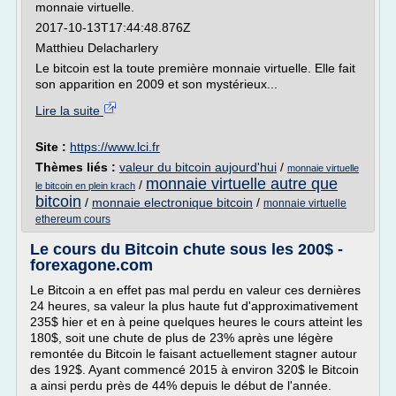
monnaie virtuelle.
2017-10-13T17:44:48.876Z
Matthieu Delacharlery
Le bitcoin est la toute première monnaie virtuelle. Elle fait
son apparition en 2009 et son mystérieux...
Lire la suite
Site :
https://www.lci.fr
Thèmes liés :
valeur du bitcoin aujourd'hui
/
monnaie virtuelle
monnaie virtuelle autre que
/
le bitcoin en plein krach
bitcoin
/
monnaie electronique bitcoin
/
monnaie virtuelle
ethereum cours
Le cours du Bitcoin chute sous les 200$ -
forexagone.com
Le Bitcoin a en effet pas mal perdu en valeur ces dernières
24 heures, sa valeur la plus haute fut d'approximativement
235$ hier et en à peine quelques heures le cours atteint les
180$, soit une chute de plus de 23% après une légère
remontée du Bitcoin le faisant actuellement stagner autour
des 192$. Ayant commencé 2015 à environ 320$ le Bitcoin
a ainsi perdu près de 44% depuis le début de l'année.