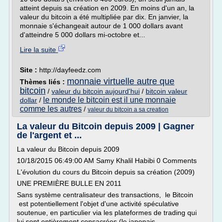
atteint depuis sa création en 2009. En moins d'un an, la
valeur du bitcoin a été multipliée par dix. En janvier, la
monnaie s'échangeait autour de 1 000 dollars avant
d'atteindre 5 000 dollars mi-octobre et...
Lire la suite
Site :
http://dayfeedz.com
monnaie virtuelle autre que
Thèmes liés :
bitcoin
/
valeur du bitcoin aujourd'hui
/
bitcoin valeur
le monde le bitcoin est il une monnaie
dollar
/
comme les autres
/
valeur du bitcoin a sa creation
La valeur du Bitcoin depuis 2009 | Gagner
de l'argent et ...
La valeur du Bitcoin depuis 2009
10/18/2015 06:49:00 AM Samy Khalil Habibi 0 Comments
L'évolution du cours du Bitcoin depuis sa création (2009)
UNE PREMIÈRE BULLE EN 2011
Sans système centralisateur des transactions, le Bitcoin
est potentiellement l'objet d'une activité spéculative
soutenue, en particulier via les plateformes de trading qui
lui sont entièrement consacrées (le japonais...