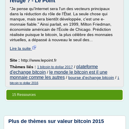
refuge ? - Le Point
"Je pense qu'Internet sera l'un des vecteurs principaux
dans la réduction du rôle de l'État. La seule chose qui
manque, mais sera bientôt développée, c'est une e-
monnaie fiable." Ainsi parlait, en 1999, Milton Friedman,
économiste américain de l'École de Chicago. Prédiction
réalisée puisque le bitcoin, la plus célèbre des monnaies
virtuelles, a dépassé à nouveau le seuil des...
Lire la suite
Site :
http://www.lepoint.fr
plateforme
Thèmes liés :
/
1 bitcoin to dollar 2017
d'echange bitcoin
le monde le bitcoin est il une
/
monnaie comme les autres
/
bourse d'echange bitcoin
/
1
bitcoin to dollar 2016
15 Ressources
Plus de thèmes sur
valeur bitcoin 2015