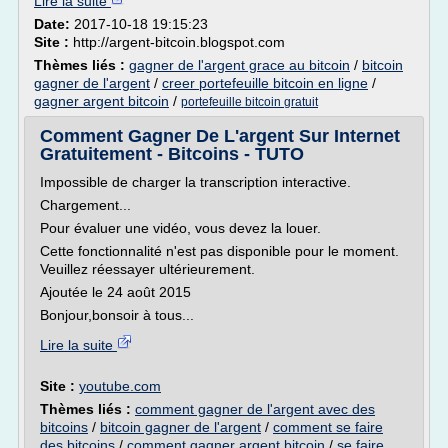
Lire la suite
Date:
2017-10-18 19:15:23
Site :
http://argent-bitcoin.blogspot.com
Thèmes liés :
gagner de l'argent grace au bitcoin
/
bitcoin
gagner de l'argent
/
creer portefeuille bitcoin en ligne
/
gagner argent bitcoin
/
portefeuille bitcoin gratuit
Comment Gagner De L'argent Sur Internet
Gratuitement - Bitcoins - TUTO
Impossible de charger la transcription interactive.
Chargement...
Pour évaluer une vidéo, vous devez la louer.
Cette fonctionnalité n'est pas disponible pour le moment.
Veuillez réessayer ultérieurement.
Ajoutée le 24 août 2015
Bonjour,bonsoir à tous...
Lire la suite
Site :
youtube.com
Thèmes liés :
comment gagner de l'argent avec des
bitcoins
/
bitcoin gagner de l'argent
/
comment se faire
des bitcoins
/
comment gagner argent bitcoin
/
se faire