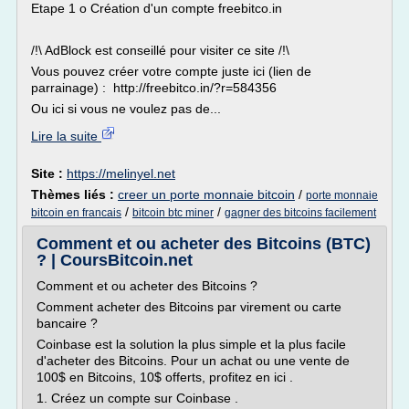
Etape 1 o Création d'un compte freebitco.in
/!\ AdBlock est conseillé pour visiter ce site /!\
Vous pouvez créer votre compte juste ici (lien de
parrainage) : http://freebitco.in/?r=584356
Ou ici si vous ne voulez pas de...
Lire la suite
Site :
https://melinyel.net
Thèmes liés :
creer un porte monnaie bitcoin
/
porte monnaie
/
/
bitcoin en francais
bitcoin btc miner
gagner des bitcoins facilement
Comment et ou acheter des Bitcoins (BTC)
? | CoursBitcoin.net
Comment et ou acheter des Bitcoins ?
Comment acheter des Bitcoins par virement ou carte
bancaire ?
Coinbase est la solution la plus simple et la plus facile
d'acheter des Bitcoins. Pour un achat ou une vente de
100$ en Bitcoins, 10$ offerts, profitez en ici .
1. Créez un compte sur Coinbase .