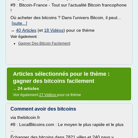
#9 : Bitcoin-France - Tout sur l'actualité Bitcoin francophone
!
Où acheter des bitcoins ? Dans l'univers Bitcoin, il peut...
[suite...]
→
40 Articles
(et
18 Vidéos
) pour ce thème
Voir également
:
Gagner Des Bitcoin Facilement
Articles sélectionnés pour le thème :
gagner des bitcoins facilement
24 articles
→
Voir également
27 Vidéos
pour ce thème
Comment avoir des bitcoins
via thebitcoin.fr
#8 : LocalBitcoins.com : Le moyen le plus rapide et le plus
...
Échanger des bitcoins dans 7821 villes et 240 pays y