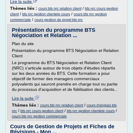
Lire la suite
Thèmes liés :
/
cours bts nrc relation client
bts nrc cours gestion
/
/
client
bts nrc gestion clientele cours
cours bts nrc gestion
/
commerciale
cours gestion de projet bts nrc
Présentation du programme BTS
Négociation et Relation ...
Plan du site
Présentation du programme BTS Négociation et Relation
Client
Le programme du BTS Négociation et Relation Client
(NRC) s'articule autour de trois objets d'études répartis
sur les deux années du BTS. Cette formation a pour
objectif de former des managers commerciaux
polyvalents qui sauront prendre en charge tout ou partie
du processus d'acquisition et de fidélisation des clients...
Lire la suite
Thèmes liés :
/
cours bts nrc relation client
cours d'anglais bts
/
/
/
nrc
bts nrc cours gestion client
bts nrc gestion clientele cours
cours bts nrc gestion commerciale
Cours de Gestion de Projets et Fiches de
Révisions - Mon ...