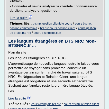
clientèle :
- Connaître et savoir analyser la clientèle : connaissance
du client, analyse et gestion de...
Lire la suite
Thèmes liés :
/
bts nrc gestion clientele cours
cours bts nrc
/
/
gestion commerciale
bts nrc cours gestion client
cours gestion
/
de projet bts nrc
cours bts nrc gestion
Les langues étrangères en BTS NRC Mon-
BTSNRC.fr ...
Plan du site
Les langues étrangères en BTS NRC
L'apprentissage de nouvelles langues, outre le fait de vous
permettre de voyager sans problème, constitue un
avantage certain sur le marché du travail suite au BTS
NRC. En Négociation et Relation Client, une langue
étrangère est obligatoire et une seconde est facultative.
Sachant que l'anglais reste la première langue étudiée.
Les...
Lire la suite
Thèmes liés :
/
cours d'anglais bts nrc
cours bts nrc relation client
/
/
cours bts nrc
cours bts nrc anglais