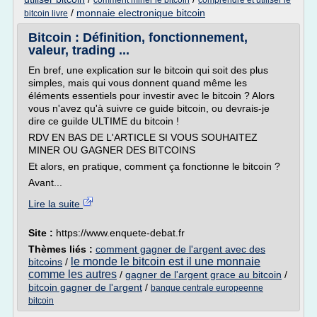
comment miner le bitcoin
comprendre et utiliser le
/
monnaie electronique bitcoin
bitcoin livre
Bitcoin : Définition, fonctionnement,
valeur, trading ...
En bref, une explication sur le bitcoin qui soit des plus
simples, mais qui vous donnent quand même les
éléments essentiels pour investir avec le bitcoin ? Alors
vous n'avez qu'à suivre ce guide bitcoin, ou devrais-je
dire ce guilde ULTIME du bitcoin !
RDV EN BAS DE L'ARTICLE SI VOUS SOUHAITEZ
MINER OU GAGNER DES BITCOINS
Et alors, en pratique, comment ça fonctionne le bitcoin ?
Avant...
Lire la suite
Site :
https://www.enquete-debat.fr
Thèmes liés :
comment gagner de l'argent avec des
le monde le bitcoin est il une monnaie
bitcoins
/
comme les autres
/
gagner de l'argent grace au bitcoin
/
bitcoin gagner de l'argent
/
banque centrale europeenne
bitcoin