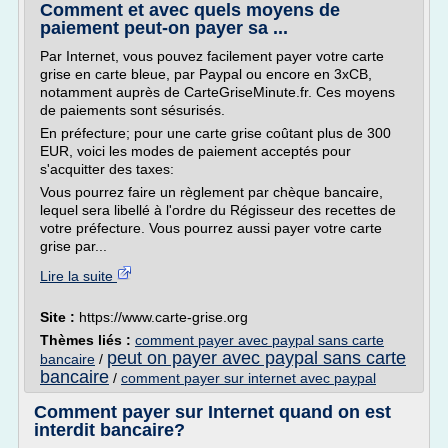
Comment et avec quels moyens de
paiement peut-on payer sa ...
Par Internet, vous pouvez facilement payer votre carte
grise en carte bleue, par Paypal ou encore en 3xCB,
notamment auprès de CarteGriseMinute.fr. Ces moyens
de paiements sont sésurisés.
En préfecture; pour une carte grise coûtant plus de 300
EUR, voici les modes de paiement acceptés pour
s'acquitter des taxes:
Vous pourrez faire un règlement par chèque bancaire,
lequel sera libellé à l'ordre du Régisseur des recettes de
votre préfecture. Vous pourrez aussi payer votre carte
grise par...
Lire la suite
Site :
https://www.carte-grise.org
Thèmes liés :
comment payer avec paypal sans carte
peut on payer avec paypal sans carte
bancaire
/
bancaire
/
comment payer sur internet avec paypal
Comment payer sur Internet quand on est
interdit bancaire?