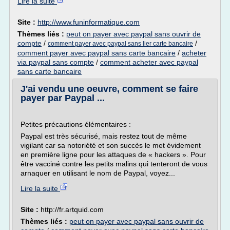
Lire la suite
Site :
http://www.funinformatique.com
Thèmes liés :
peut on payer avec paypal sans ouvrir de
compte
/
/
comment payer avec paypal sans lier carte bancaire
comment payer avec paypal sans carte bancaire
/
acheter
via paypal sans compte
/
comment acheter avec paypal
sans carte bancaire
J'ai vendu une oeuvre, comment se faire
payer par Paypal ...
Petites précautions élémentaires :
Paypal est très sécurisé, mais restez tout de même
vigilant car sa notoriété et son succès le met évidement
en première ligne pour les attaques de « hackers ». Pour
être vacciné contre les petits malins qui tenteront de vous
arnaquer en utilisant le nom de Paypal, voyez...
Lire la suite
Site :
http://fr.artquid.com
Thèmes liés :
peut on payer avec paypal sans ouvrir de