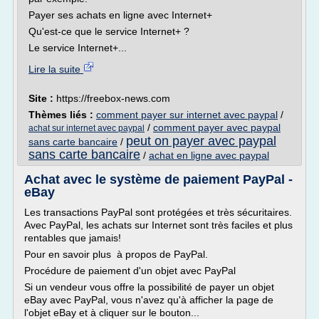
Payer ses achats en ligne avec Internet+
Qu'est-ce que le service Internet+ ?
Le service Internet+...
Lire la suite
Site :
https://freebox-news.com
Thèmes liés :
comment payer sur internet avec paypal
/
/
comment payer avec paypal
achat sur internet avec paypal
peut on payer avec paypal
sans carte bancaire
/
sans carte bancaire
/
achat en ligne avec paypal
Achat avec le système de paiement PayPal -
eBay
Les transactions PayPal sont protégées et très sécuritaires.
Avec PayPal, les achats sur Internet sont très faciles et plus
rentables que jamais!
Pour en savoir plus à propos de PayPal.
Procédure de paiement d'un objet avec PayPal
Si un vendeur vous offre la possibilité de payer un objet
eBay avec PayPal, vous n'avez qu'à afficher la page de
l'objet eBay et à cliquer sur le bouton...