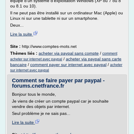
équipé d'un système d'exploitation Windows (XP ou 7 ou 8
ou 8.1 ou 10).
Il ne peut pas être installé sur un ordinateur Mac (Apple) ou
Linux ni sur une tablette ni sur un smartphone.
Deux...
Lire la suite
Site :
http://www.comptes-mots.net
Thèmes liés :
acheter via paypal sans compte
/
comment
/
acheter via paypal sans carte
acheter sur internet avec paypal
bancaire
/
comment payer sur internet avec paypal
/
acheter
sur internet avec paypal
Comment se faire payer par paypal -
forums.cnetfrance.fr
Bonjour tous le monde,
Je viens de créer un compte paypal car je souhaite
vendre des objets par internet.
Seul problème je ne sais pas...
Lire la suite