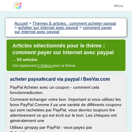
Menu
Accueil
>
Thèmes & articles : comment acheter paypal
>
acheter sur internet avec paypal
>
comment payer
sur internet avec paypal
Articles sélectionnés pour le thème :
comment payer sur internet avec paypal
54 articles
→
Voir également
2 Vidéos
pour ce thème
acheter paysafecard via paypal / BeeVar.com
PayPal Acheter avec un coupon - comment cela
fonctionne&colon;
Comment échanger votre bon. Important si vous utilisez les
bons PayPal Comme il ya une variété de différents coupons
qui sont rachetées par PayPal, vous devriez toujours lire
attentivement ce qui est écrit sur le bon: Les chèques ont
généralement une
Utilisez giropay par PayPal - vous payez par