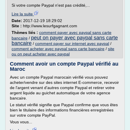
Si votre compte Paypal n'est pas crédité,...
Lire la suite
Date:
2017-12-19 18:29:02
Site :
http://www.lesurfgagnant.com
Thèmes liés :
comment payer avec paypal sans carte
peut on payer avec paypal sans carte
bancaire
/
bancaire
/
comment payer sur internet avec paypal
/
comment acheter avec paypal sans carte bancaire
/
site
ou on peut acheter avec paypal
Comment avoir un compte Paypal vérifié au
Maroc
Avec un compte Paypal marocain vérifié vous pouvez
acheter/vendre sur des sites internet E-commerce, recevoir
de l'argent venant d'autres compte Paypal et retirer votre
argent liquide au guichet automatique de votre agence
bancaire.
Le statut vérifié signifie que Paypal confirme que vous êtes
bien le titulaire des informations financières enregistrées
sur votre compte PayPal.
Vous vous...