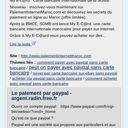
My e-c@rd : Carte Bancaire Internationale de la SGMB
Nouveau : inscrivez-vous maintenant sur
PaiementInternetMaroc.com et découvrez les secrets du
paiement en ligne au Maroc (offre limitée).
Après la BMCE, SGMB ont lancé My E-C@rd, une carte
bancaire internationale marocaine pour payer sur Internet.
Grâce à My E-C@ard vous pouvez acheter sur des...
Lire la suite
Site :
http://www.paiementinternetmaroc.com
Thèmes liés :
comment payer avec paypal sans carte
peut on payer avec paypal sans carte
bancaire
/
bancaire
/
payer par carte bancaire sur ebay sans paypal
/
acheter via paypal sans carte bancaire
/
comment acheter
avec paypal sans carte bancaire
Le paiement par paypal -
argent.radin.free.fr
Ouvrir un compte paypal: https://www.paypal.com/fr/cgi-
bin/webscr?cmd=_home
Qu'est-ce que paypal ?
Paypal est une société qui propose aux particuliers et aux