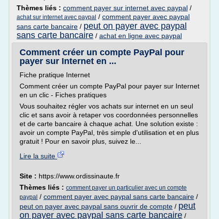
Thèmes liés :
comment payer sur internet avec paypal
/
/
comment payer avec paypal
achat sur internet avec paypal
peut on payer avec paypal
sans carte bancaire
/
sans carte bancaire
/
achat en ligne avec paypal
Comment créer un compte PayPal pour
payer sur Internet en ...
Fiche pratique Internet
Comment créer un compte PayPal pour payer sur Internet
en un clic - Fiches pratiques
Vous souhaitez régler vos achats sur internet en un seul
clic et sans avoir à retaper vos coordonnées personnelles
et de carte bancaire à chaque achat. Une solution existe :
avoir un compte PayPal, très simple d'utilisation et en plus
gratuit ! Pour en savoir plus, suivez le...
Lire la suite
Site :
https://www.ordissinaute.fr
Thèmes liés :
comment payer un particulier avec un compte
/
comment payer avec paypal sans carte bancaire
/
paypal
peut
peut on payer avec paypal sans ouvrir de compte
/
on payer avec paypal sans carte bancaire
/