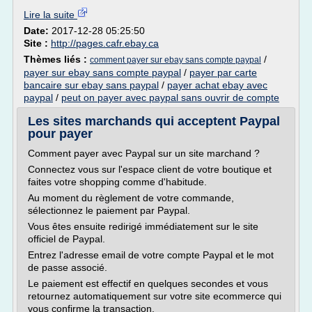
Lire la suite
Date:
2017-12-28 05:25:50
Site :
http://pages.cafr.ebay.ca
Thèmes liés :
/
comment payer sur ebay sans compte paypal
payer sur ebay sans compte paypal
/
payer par carte
bancaire sur ebay sans paypal
/
payer achat ebay avec
paypal
/
peut on payer avec paypal sans ouvrir de compte
Les sites marchands qui acceptent Paypal
pour payer
Comment payer avec Paypal sur un site marchand ?
Connectez vous sur l'espace client de votre boutique et
faites votre shopping comme d'habitude.
Au moment du règlement de votre commande,
sélectionnez le paiement par Paypal.
Vous êtes ensuite redirigé immédiatement sur le site
officiel de Paypal.
Entrez l'adresse email de votre compte Paypal et le mot
de passe associé.
Le paiement est effectif en quelques secondes et vous
retournez automatiquement sur votre site ecommerce qui
vous confirme la transaction.