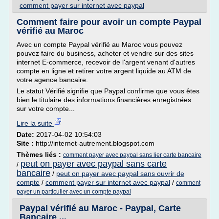
comment payer sur internet avec paypal
Comment faire pour avoir un compte Paypal
vérifié au Maroc
Avec un compte Paypal vérifié au Maroc vous pouvez
pouvez faire du business, acheter et vendre sur des sites
internet E-commerce, recevoir de l'argent venant d'autres
compte en ligne et retirer votre argent liquide au ATM de
votre agence bancaire.
Le statut Vérifié signifie que Paypal confirme que vous êtes
bien le titulaire des informations financières enregistrées
sur votre compte...
Lire la suite
Date:
2017-04-02 10:54:03
Site :
http://internet-autrement.blogspot.com
Thèmes liés :
comment payer avec paypal sans lier carte bancaire
peut on payer avec paypal sans carte
/
bancaire
/
peut on payer avec paypal sans ouvrir de
compte
/
comment payer sur internet avec paypal
/
comment
payer un particulier avec un compte paypal
Paypal vérifié au Maroc - Paypal, Carte
Bancaire ...