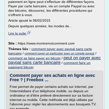
paiement en ligne peut s'effectuer de différentes façons.
Payer par carte bancaire, via un compte Paypal ou avec
des bitcoins, découvrez, les différentes procédures qui
s'offrent à vous.
Article ajouté le 06/02/2015
Depuis quelques années, les modes de...
Lire la suite
Site :
https://www.montremoicomment.com
Thèmes liés :
comment payer avec paypal sans carte
bancaire
/
/
comment payer un particulier avec un compte paypal
peut on payer avec
comment se faire payer en bitcoin
/
paypal sans carte bancaire
/
comment faire un
paiement bitcoin
Comment payer ses achats en ligne avec
Free ? | Freebox ...
Free permet de payer certains achats sur internet, par
l'intermédiaire d'un téléphone mobile, ou depuis un
ordinateur et d'être prélevé directement sur sa facture
internet ou mobile. Cette méthode est déjà utilisée par
l'abonné pour régler les abonnements aux bouquets TV,
par exemple.