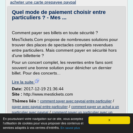
acheter une carte prepayee paypal
Quel mode de paiement choisir entre
particuliers ? - Mes ...
Comment payer ses billets en toute sécurité ?
MesTickets.Com propose de nombreuses solutions pour
trouver des places de spectacles complets revendues
entre particuliers. Mais comment payer en sécurité hors
d'une billetterie ?
Pour un concert complet, les reventes entre fans sont
souvent une bonne solution pour dénicher un dernier
billet. Pour des concerts...
Lire la suite
Date:
2017-12-19 21:36:44
Site :
http://www.mestickets.com
Thèmes liés :
/
comment payer avec paypal entre particulier
/
payer avec paypal entre particulier
comment payer un achat a un
/
particulier avec paypal
comment payer un particulier avec un
/
compte paypal
achat entre particulier avec paypal
En poursuivant votre navigation sur ce site, vous acceptez
X
l'utilisation de cookies pour vous proposer des contenus et
services adaptés à vos centres d'intérêts.
TUTO] ACHETER DU BITCOINS AVEC
En savoir plus