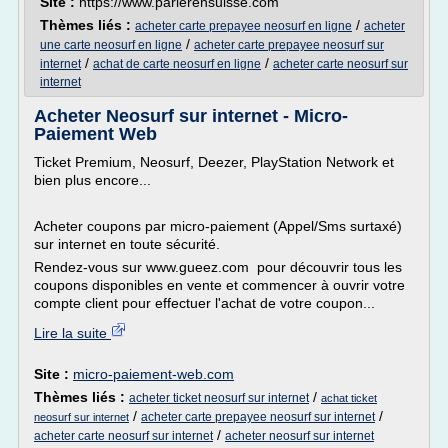
Site :
https://www.parierensuisse.com
Thèmes liés :
/
acheter carte prepayee neosurf en ligne
acheter
/
une carte neosurf en ligne
acheter carte prepayee neosurf sur
/
/
internet
achat de carte neosurf en ligne
acheter carte neosurf sur
internet
Acheter Neosurf sur internet - Micro-
Paiement Web
Ticket Premium, Neosurf, Deezer, PlayStation Network et
bien plus encore...
Acheter coupons par micro-paiement (Appel/Sms surtaxé)
sur internet en toute sécurité.
Rendez-vous sur www.gueez.com pour découvrir tous les
coupons disponibles en vente et commencer à ouvrir votre
compte client pour effectuer l'achat de votre coupon...
Lire la suite
Site :
micro-paiement-web.com
Thèmes liés :
/
acheter ticket neosurf sur internet
achat ticket
/
/
acheter carte prepayee neosurf sur internet
neosurf sur internet
/
acheter carte neosurf sur internet
acheter neosurf sur internet