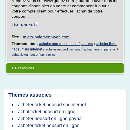
Rendez-vous sur www.gueez.com pour découvrir tous les
coupons disponibles en vente et commencer à ouvrir
votre compte client pour effectuer l'achat de votre
coupon...
Lire la suite
Site :
micro-paiement-web.com
Thèmes liés :
/
acheter une carte neosurf par sms
acheter ticket
/
/
/
neosurf sur internet
acheter neosurf par sms
achat neosurf par sms
achat ticket neosurf sur internet
6 Ressources
Thèmes associés
acheter ticket neosurf sur internet
achat ticket neosurf en ligne
acheter neosurf en ligne paypal
acheter ticket neosurf en ligne