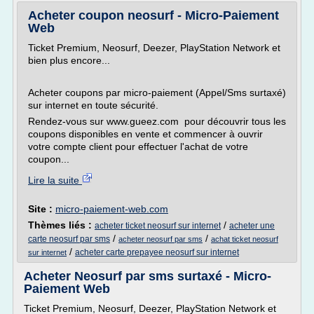
Acheter coupon neosurf - Micro-Paiement
Web
Ticket Premium, Neosurf, Deezer, PlayStation Network et
bien plus encore...
Acheter coupons par micro-paiement (Appel/Sms surtaxé)
sur internet en toute sécurité.
Rendez-vous sur www.gueez.com pour découvrir tous les
coupons disponibles en vente et commencer à ouvrir
votre compte client pour effectuer l'achat de votre
coupon...
Lire la suite
Site :
micro-paiement-web.com
Thèmes liés :
/
acheter ticket neosurf sur internet
acheter une
/
/
carte neosurf par sms
acheter neosurf par sms
achat ticket neosurf
/
acheter carte prepayee neosurf sur internet
sur internet
Acheter Neosurf par sms surtaxé - Micro-
Paiement Web
Ticket Premium, Neosurf, Deezer, PlayStation Network et