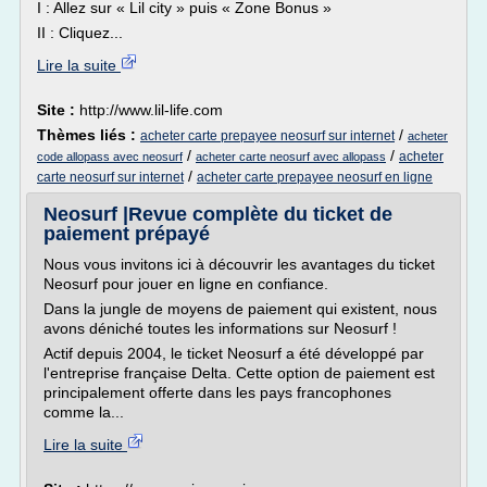
I : Allez sur « Lil city » puis « Zone Bonus »
II : Cliquez...
Lire la suite
Site :
http://www.lil-life.com
Thèmes liés :
/
acheter carte prepayee neosurf sur internet
acheter
/
/
acheter
code allopass avec neosurf
acheter carte neosurf avec allopass
/
carte neosurf sur internet
acheter carte prepayee neosurf en ligne
Neosurf |Revue complète du ticket de
paiement prépayé
Nous vous invitons ici à découvrir les avantages du ticket
Neosurf pour jouer en ligne en confiance.
Dans la jungle de moyens de paiement qui existent, nous
avons déniché toutes les informations sur Neosurf !
Actif depuis 2004, le ticket Neosurf a été développé par
l'entreprise française Delta. Cette option de paiement est
principalement offerte dans les pays francophones
comme la...
Lire la suite