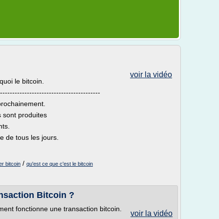
voir la vidéo
quoi le bitcoin.
-----------------------------------------
 prochainement.
 sont produites
nts.
e de tous les jours.
/
r bitcoin
qu'est ce que c'est le bitcoin
saction Bitcoin ?
ment fonctionne une transaction bitcoin.
voir la vidéo