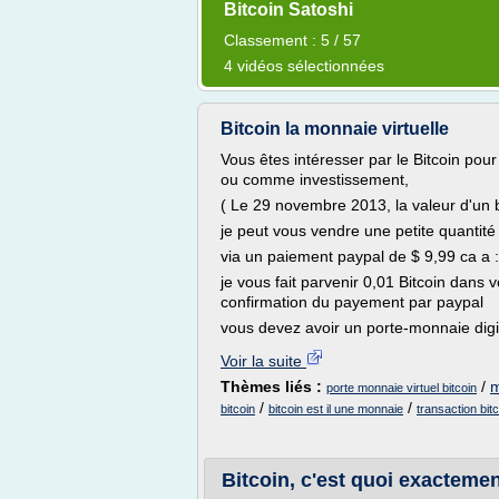
Bitcoin Satoshi
Classement : 5 / 57
4 vidéos sélectionnées
Bitcoin la monnaie virtuelle
Vous êtes intéresser par le Bitcoin pou
ou comme investissement,
( Le 29 novembre 2013, la valeur d'un b
je peut vous vendre une petite quantité 
via un paiement paypal de $ 9,99 ca a 
je vous fait parvenir 0,01 Bitcoin dans 
confirmation du payement par paypal
vous devez avoir un porte-monnaie digita
Voir la suite
Thèmes liés :
/
m
porte monnaie virtuel bitcoin
/
/
bitcoin
bitcoin est il une monnaie
transaction bi
Bitcoin, c'est quoi exactemen