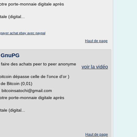
votre porte-monnaie digitale après
le (digital...
/
payer achat ebay avec paypal
Haut de page
de GnuPG
r faire des achats peer to peer anonyme
voir la vidéo
itcoin dépasse celle de l'once d'or )
 de Bitcoin (0,01)
: bitcoinsatochi@gmail.com
votre porte-monnaie digitale après
le (digital...
Haut de page