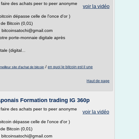
r faire des achats peer to peer anonyme
voir la vidéo
itcoin dépasse celle de l'once d'or )
 de Bitcoin (0,01)
: bitcoinsatochi@gmail.com
votre porte-monnaie digitale après
le (digital...
/
en quoi le bitcoin est il une
meilleur site d'achat de bitcoin
Haut de page
aponais Formation trading IG 360p
r faire des achats peer to peer anonyme
voir la vidéo
itcoin dépasse celle de l'once d'or )
de Bitcoin (0,01)
: bitcoinsatochi@gmail.com