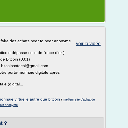
r faire des achats peer to peer anonyme
voir la vidéo
itcoin dépasse celle de l'once d'or )
de Bitcoin (0,01)
: bitcoinsatochi@gmail.com
votre porte-monnaie digitale après
le (digital...
onnaie virtuelle autre que bitcoin
/
meilleur site d'achat de
tcoin anonyme
t ?