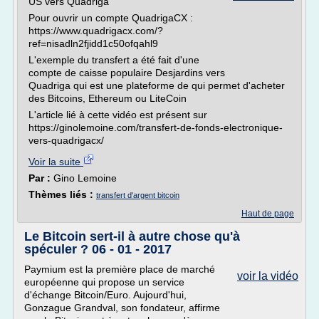
US vers Quadriga
Pour ouvrir un compte QuadrigaCX :
https://www.quadrigacx.com/?
ref=nisadln2fjidd1c50ofqahl9
L'exemple du transfert a été fait d'une
compte de caisse populaire Desjardins vers
Quadriga qui est une plateforme de qui permet d'acheter
des Bitcoins, Ethereum ou LiteCoin
L'article lié à cette vidéo est présent sur
https://ginolemoine.com/transfert-de-fonds-electronique-
vers-quadrigacx/
Voir la suite
Par :
Gino Lemoine
Thèmes liés :
transfert d'argent bitcoin
Haut de page
Le Bitcoin sert-il à autre chose qu'à
spéculer ? 06 - 01 - 2017
Paymium est la première place de marché
voir la vidéo
européenne qui propose un service
d'échange Bitcoin/Euro. Aujourd'hui,
Gonzague Grandval, son fondateur, affirme