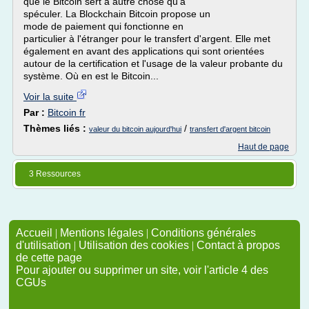
que le Bitcoin sert à autre chose qu'à
spéculer. La Blockchain Bitcoin propose un
mode de paiement qui fonctionne en
particulier à l'étranger pour le transfert d'argent. Elle met
également en avant des applications qui sont orientées
autour de la certification et l'usage de la valeur probante du
système. Où en est le Bitcoin...
Voir la suite
Par :
Bitcoin fr
Thèmes liés :
/
valeur du bitcoin aujourd'hui
transfert d'argent bitcoin
Haut de page
3 Ressources
Accueil
|
Mentions légales
|
Conditions générales
d'utilisation
|
Utilisation des cookies
|
Contact à propos
de cette page
Pour ajouter ou supprimer un site, voir l'article 4 des
CGUs