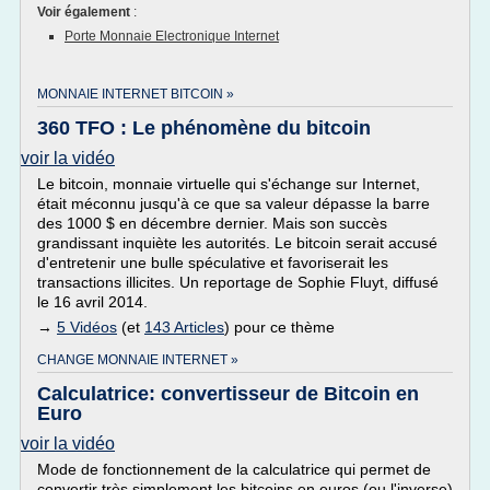
Voir également
:
Porte Monnaie Electronique Internet
MONNAIE INTERNET BITCOIN »
360 TFO : Le phénomène du bitcoin
voir la vidéo
Le bitcoin, monnaie virtuelle qui s'échange sur Internet,
était méconnu jusqu'à ce que sa valeur dépasse la barre
des 1000 $ en décembre dernier. Mais son succès
grandissant inquiète les autorités. Le bitcoin serait accusé
d'entretenir une bulle spéculative et favoriserait les
transactions illicites. Un reportage de Sophie Fluyt, diffusé
le 16 avril 2014.
→
5 Vidéos
(et
143 Articles
) pour ce thème
CHANGE MONNAIE INTERNET »
Calculatrice: convertisseur de Bitcoin en
Euro
voir la vidéo
Mode de fonctionnement de la calculatrice qui permet de
convertir très simplement les bitcoins en euros (ou l'inverse)