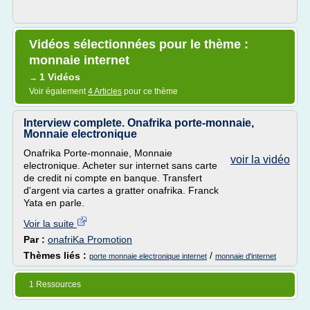
Vidéos sélectionnées pour le thème :
monnaie internet
1 Vidéos
→
Voir également
4 Articles
pour ce thème
Interview complete. Onafrika porte-monnaie,
Monnaie electronique
Onafrika Porte-monnaie, Monnaie
voir la vidéo
electronique. Acheter sur internet sans carte
de credit ni compte en banque. Transfert
d'argent via cartes a gratter onafrika. Franck
Yata en parle.
Voir la suite
Par :
onafriKa Promotion
Thèmes liés :
/
porte monnaie electronique internet
monnaie d'internet
1 Ressources