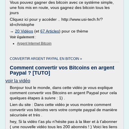
Vous pouvez gagner des bitcoin avec ce système simple,
une fois mis en route, vous gagnez des bitcoin tous les
jours
Cliquez ici pour y accéder .. http://www.usi-tech.fr/?
id=christophe
→
20 Vidéos
(et
67 Articles
) pour ce thème
Voir également
:
Argent Internet Bitcoin
CONVERTIR ARGENT PAYPAL EN BITCOIN »
Comment convertir vos Bitcoins en argent
Paypal ? [TUTO]
voir la vidéo
Bonjour tout le monde, dans cette vidéo je vous explique
comment convertir vos Bitcoins en argent Paypal pour cela
quelques étapes à suivre : 1) .
Lien du site : Dans cette vidéo je vous montre comment
convertir vos bitcoins vers votre compte paypal de manière
sécurisée et très .
hey, Si la vidéo t'as plu n'hésite pas à la liker et à t'abonner
( une nouvelle vidéo tous les 200 abonnés ! ) Voici les liens