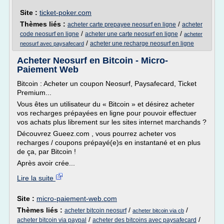
Site :
ticket-poker.com
Thèmes liés :
/
acheter carte prepayee neosurf en ligne
acheter
/
/
code neosurf en ligne
acheter une carte neosurf en ligne
acheter
/
acheter une recharge neosurf en ligne
neosurf avec paysafecard
Acheter Neosurf en Bitcoin - Micro-
Paiement Web
Bitcoin : Acheter un coupon Neosurf, Paysafecard, Ticket
Premium...
Vous êtes un utilisateur du « Bitcoin » et désirez acheter
vos recharges prépayées en ligne pour pouvoir effectuer
vos achats plus librement sur les sites internet marchands ?
Découvrez Gueez.com , vous pourrez acheter vos
recharges / coupons prépayé(e)s en instantané et en plus
de ça, par Bitcoin !
Après avoir crée...
Lire la suite
Site :
micro-paiement-web.com
Thèmes liés :
/
/
acheter bitcoin neosurf
acheter bitcoin via cb
/
/
acheter bitcoin via paypal
acheter des bitcoins avec paysafecard