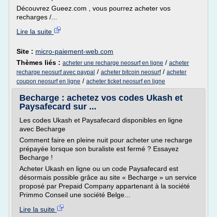
Découvrez Gueez.com , vous pourrez acheter vos
recharges /...
Lire la suite
Site :
micro-paiement-web.com
Thèmes liés :
/
acheter une recharge neosurf en ligne
acheter
/
/
recharge neosurf avec paypal
acheter bitcoin neosurf
acheter
/
coupon neosurf en ligne
acheter ticket neosurf en ligne
Becharge : achetez vos codes Ukash et
Paysafecard sur ...
Les codes Ukash et Paysafecard disponibles en ligne
avec Becharge
Comment faire en pleine nuit pour acheter une recharge
prépayée lorsque son buraliste est fermé ? Essayez
Becharge !
Acheter Ukash en ligne ou un code Paysafecard est
désormais possible grâce au site « Becharge » un service
proposé par Prepaid Company appartenant à la société
Primmo Conseil une société Belge...
Lire la suite