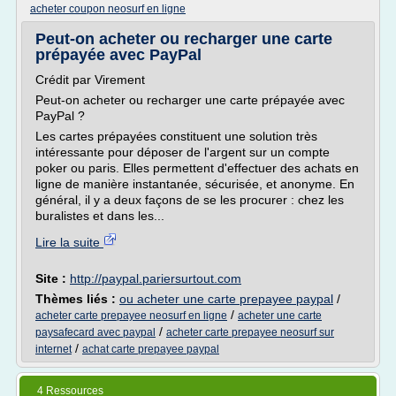
acheter coupon neosurf en ligne
Peut-on acheter ou recharger une carte
prépayée avec PayPal
Crédit par Virement
Peut-on acheter ou recharger une carte prépayée avec
PayPal ?
Les cartes prépayées constituent une solution très
intéressante pour déposer de l'argent sur un compte
poker ou paris. Elles permettent d'effectuer des achats en
ligne de manière instantanée, sécurisée, et anonyme. En
général, il y a deux façons de se les procurer : chez les
buralistes et dans les...
Lire la suite
Site :
http://paypal.pariersurtout.com
Thèmes liés :
ou acheter une carte prepayee paypal
/
/
acheter carte prepayee neosurf en ligne
acheter une carte
/
paysafecard avec paypal
acheter carte prepayee neosurf sur
/
internet
achat carte prepayee paypal
4 Ressources