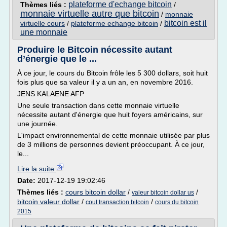
plateforme d'echange bitcoin
Thèmes liés :
/
monnaie virtuelle autre que bitcoin
/
monnaie
bitcoin est il
virtuelle cours
/
plateforme echange bitcoin
/
une monnaie
Produire le Bitcoin nécessite autant
d’énergie que le ...
À ce jour, le cours du Bitcoin frôle les 5 300 dollars, soit huit
fois plus que sa valeur il y a un an, en novembre 2016.
JENS KALAENE AFP
Une seule transaction dans cette monnaie virtuelle
nécessite autant d'énergie que huit foyers américains, sur
une journée.
L'impact environnemental de cette monnaie utilisée par plus
de 3 millions de personnes devient préoccupant. À ce jour,
le...
Lire la suite
Date:
2017-12-19 19:02:46
Thèmes liés :
cours bitcoin dollar
/
/
valeur bitcoin dollar us
bitcoin valeur dollar
/
/
cout transaction bitcoin
cours du bitcoin
2015