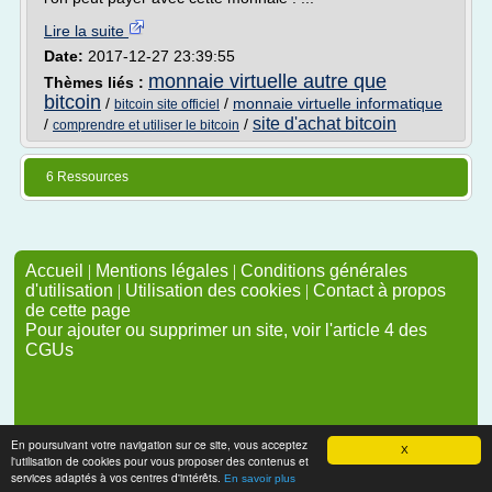
Lire la suite
Date:
2017-12-27 23:39:55
monnaie virtuelle autre que
Thèmes liés :
bitcoin
/
/
monnaie virtuelle informatique
bitcoin site officiel
site d'achat bitcoin
/
/
comprendre et utiliser le bitcoin
6 Ressources
Accueil
|
Mentions légales
|
Conditions générales
d'utilisation
|
Utilisation des cookies
|
Contact à propos
de cette page
Pour ajouter ou supprimer un site, voir l'article 4 des
CGUs
En poursuivant votre navigation sur ce site, vous acceptez
X
l'utilisation de cookies pour vous proposer des contenus et
services adaptés à vos centres d'intérêts.
En savoir plus