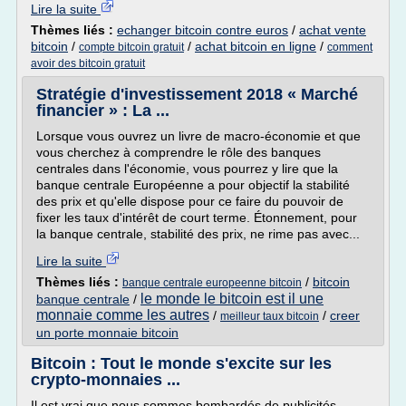
Lire la suite
Thèmes liés :
echanger bitcoin contre euros
/
achat vente
bitcoin
/
/
achat bitcoin en ligne
/
compte bitcoin gratuit
comment
avoir des bitcoin gratuit
Stratégie d'investissement 2018 « Marché
financier » : La ...
Lorsque vous ouvrez un livre de macro-économie et que
vous cherchez à comprendre le rôle des banques
centrales dans l'économie, vous pourrez y lire que la
banque centrale Européenne a pour objectif la stabilité
des prix et qu'elle dispose pour ce faire du pouvoir de
fixer les taux d'intérêt de court terme. Étonnement, pour
la banque centrale, stabilité des prix, ne rime pas avec...
Lire la suite
Thèmes liés :
/
bitcoin
banque centrale europeenne bitcoin
le monde le bitcoin est il une
banque centrale
/
monnaie comme les autres
/
/
creer
meilleur taux bitcoin
un porte monnaie bitcoin
Bitcoin : Tout le monde s'excite sur les
crypto-monnaies ...
Il est vrai que nous sommes bombardés de publicités