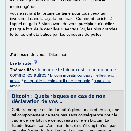
mensongères
vous assurant la fortune certaine pour tous ceux qui
investiront dans la crypto-monnaie. Comment résister à
l'appel du gain ? Mais avant de vous précipiter, n'oubliez
pas que lors de la dernière ruée vers l'or, les plus grandes
fortunes ont été bâties par les vendeurs de pelles.
J'ai besoin de vous ! Dites moi...
Lire la suite
le monde le bitcoin est il une monnaie
Thèmes liés :
comme les autres
/
bitcoin investir ou pas
/
meilleur taux
/
en quoi le bitcoin est il une monnaie
/
bitcoin
quoi sert le
bitcoin
Bitcoin : Quels risques en cas de non
déclaration de vos ...
Cette remarque est tout à fait légitime, mais attention, une
tel comportement ne sera pas sans conséquence pour le
cadre de vie futur de ce nouveau riche en Bitcoin. La
fraude fiscale, car c'est bien de cela qu'il s'agit, n'est pas
un sujet à prendre à la légère. Les sanctions pourront